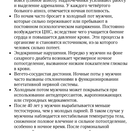
вовсе (сонное апноэ). Надпочечники усиливают работу
и выделение адреналина. У каждого четвёртого
больного апноэ, отмечается ночная потливость.
По ночам часто бросает в холодный пот мужчин,
которые сильно переживают или пребывают в
постоянном психологическом напряжении. Постоянно
возбуждается ЦНС, вследствие чего учащается биение
сердца и повышается давление крови. Эти процессы в
организме и становятся источником, из-за которого
человек сильно потеет.
Эндокринные нарушения. Нередко у мужчин на фоне
сахарного диабета возникает чрезмерное ночное
потоотделение, вызванное низким показателем глюкозы
в крови.
Вегето-сосудистая дистония. Ночные поты у мужчин
часто вызваны отклонениями в функционировании
вегетативной нервной системы.
Холодным потом мужчина может покрываться при
использовании антидепрессантов, жаропонижающих
или стероидных медикаментов.
После 40 лет у мужчин вырабатывается меньше
тестостерона, чем у молодых парней. В таком случае у
мужчины наблюдается нестабильная температура тела,
сниженное половое влечение и сильное потоотделение,
особенно в ночное время. После гормональной