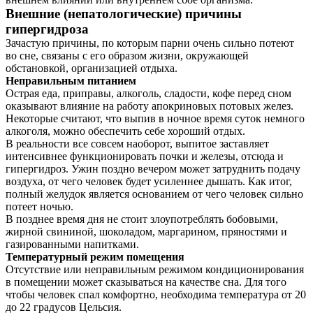
Внешние (непатологические) причины
гипергидроза
Зачастую причины, по которым парни очень сильно потеют
во сне, связаны с его образом жизни, окружающей
обстановкой, организацией отдыха.
Неправильным питанием
Острая еда, приправы, алкоголь, сладости, кофе перед сном
оказывают влияние на работу апокриновых потовых желез.
Некоторые считают, что выпив в ночное время суток немного
алкоголя, можно обеспечить себе хороший отдых.
В реальности все совсем наоборот, выпитое заставляет
интенсивнее функционировать почки и железы, отсюда и
гипергидроз. Ужин поздно вечером может затруднить подачу
воздуха, от чего человек будет усиленнее дышать. Как итог,
полный желудок является основанием от чего человек сильно
потеет ночью.
В позднее время дня не стоит злоупотреблять бобовыми,
жирной свининой, шоколадом, маргарином, пряностями и
газированными напитками.
Температурный режим помещения
Отсутствие или неправильным режимом кондиционирования
в помещении может сказываться на качестве сна. Для того
чтобы человек спал комфортно, необходима температура от 20
до 22 градусов Цельсия.