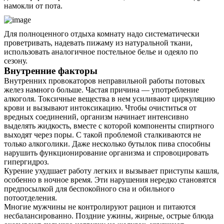
намокли от пота.
Для полноценного отдыха комнату надо систематически
проветривать, надевать пижаму из натуральной ткани,
использовать аналогичное постельное белье и одеяло по
сезону.
Внутренние факторы
Внутренних провокаторов неправильной работы потовых
желез намного больше. Частая причина — употребление
алкоголя. Токсичные вещества в нем усиливают циркуляцию
крови и вызывают интоксикацию. Чтобы очиститься от
вредных соединений, организм начинает интенсивно
выделять жидкость, вместе с которой компоненты спиртного
выходят через поры. С такой проблемой сталкиваются не
только алкоголики. Даже несколько бутылок пива способны
нарушить функционирование организма и спровоцировать
гипергидроз.
Курение ухудшает работу легких и вызывает приступы кашля,
особенно в ночное время. Эти нарушения нередко становятся
предпосылкой для беспокойного сна и обильного
потоотделения.
Многие мужчины не контролируют рацион и питаются
несбалансированно. Поздние ужины, жирные, острые блюда