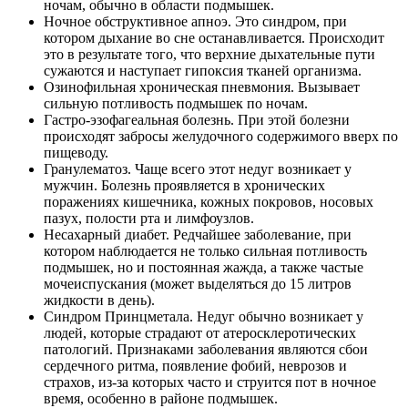
ночам, обычно в области подмышек.
Ночное обструктивное апноэ. Это синдром, при
котором дыхание во сне останавливается. Происходит
это в результате того, что верхние дыхательные пути
сужаются и наступает гипоксия тканей организма.
Озинофильная хроническая пневмония. Вызывает
сильную потливость подмышек по ночам.
Гастро-эзофагеальная болезнь. При этой болезни
происходят забросы желудочного содержимого вверх по
пищеводу.
Гранулематоз. Чаще всего этот недуг возникает у
мужчин. Болезнь проявляется в хронических
поражениях кишечника, кожных покровов, носовых
пазух, полости рта и лимфоузлов.
Несахарный диабет. Редчайшее заболевание, при
котором наблюдается не только сильная потливость
подмышек, но и постоянная жажда, а также частые
мочеиспускания (может выделяться до 15 литров
жидкости в день).
Синдром Принцметала. Недуг обычно возникает у
людей, которые страдают от атеросклеротических
патологий. Признаками заболевания являются сбои
сердечного ритма, появление фобий, неврозов и
страхов, из-за которых часто и струится пот в ночное
время, особенно в районе подмышек.