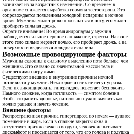
возникает из-за возрастных изменений. Со временем в
организме снижается выработка гормона тестостерона. Это
сопровождается появлением холодной испарины в ночное
время. Мужчина может резко просыпаться в поту, его может
пробирать сильная дрожь.
Обратите внимание! Во время андропаузы у мужчин
наблюдается сильное нервное напряжение, стрессы. На фоне
этого тело сильно мерзнет ночью, его пробирает дрожь, а на
поверхности выделяется холодная испарина
Возможные провоцирующие факторы
Мужчины склонны к сильному выделению пота больше, чем
женщины. Это связано со значительной массой тела и
физическими нагрузками.
Существуют внешние и внутренние причины ночной
потливости у мужчин. Некоторые из них не несут угрозы.
Если их ликвидировать, гипергидроз перестает беспокоить.
Намного сложнее, когда потливость — симптом болезни.
Чтобы сохранить здоровье, патологию нужно выявить как
можно раньше и начать лечение.
Внешние факторы
Распространенная причина гипергидроза по ночам — душное
помещение и жара. Если в спальне закрыты окна и
отсутствует приток свежего воздуха, человек испытывает
дискомфорт и просыпается от того, что его голова и подушка