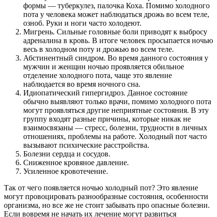
формы — туберкулез, палочка Коха. Помимо холодного
пота у человека может наблюдаться дрожь во всем теле,
озноб. Руки и ноги часто холодеют.
Мигрень. Сильные головные боли приводят к выбросу
адреналина в кровь. В итоге человек просыпается ночью
весь в холодном поту и дрожью во всем теле.
Абстинентный синдром. Во время данного состояния у
мужчин и женщин ночью проявляется обильное
отделение холодного пота, чаще это явление
наблюдается во время ночного сна.
Идиопатический гипергидроз. Данное состояние
обычно выявляют только врачи, помимо холодного пота
могут проявляться другие неприятные состояния. В эту
группу входят разные причины, которые никак не
взаимосвязаны — стресс, болезни, трудности в личных
отношениях, проблемы на работе. Холодный пот часто
вызывают психические расстройства.
Болезни сердца и сосудов.
Сниженное кровяное давление.
Усиленное кровотечение.
Так от чего появляется ночью холодный пот? Это явление
могут провоцировать разнообразные состояния, особенности
организма, но все же не стоит забывать про опасные болезни.
Если вовремя не начать их лечение могут развиться