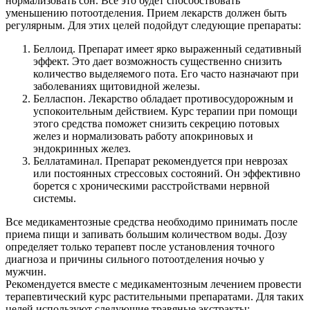
нормализовать сон. Все это будет способствовать
уменьшению потоотделения. Прием лекарств должен быть
регулярным. Для этих целей подойдут следующие препараты:
Беллоид. Препарат имеет ярко выраженный седативный
эффект. Это дает возможность существенно снизить
количество выделяемого пота. Его часто назначают при
заболеваниях щитовидной железы.
Белласпон. Лекарство обладает противосудорожным и
успокоительным действием. Курс терапии при помощи
этого средства поможет снизить секрецию потовых
желез и нормализовать работу апокриновых и
эндокринных желез.
Беллатаминал. Препарат рекомендуется при неврозах
или постоянных стрессовых состояний. Он эффективно
борется с хроническими расстройствами нервной
системы.
Все медикаментозные средства необходимо принимать после
приема пищи и запивать большим количеством воды. Дозу
определяет только терапевт после установления точного
диагноза и причины сильного потоотделения ночью у
мужчин.
Рекомендуется вместе с медикаментозным лечением провести
терапевтический курс растительными препаратами. Для таких
целей используют следующие травяные экстракты: