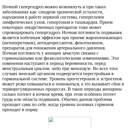
Ночной гипергидроз можно возникнуть и при таких
заболеваниях как: синдром хронической усталости,
нарушения в работе нервной системы, гиперплазия
лимфатических узлов, гипертония и тахикардия. Прием
некоторых лекарственных препаратов тоже может
спровоцировать гипергидроз. Ночная потливость подмышек
является побочным эффектом при приеме жаропонижающих
(антипиретиков), антидепрессантов, фенотиазинов,
препаратов для понижения артериального давления.
Ночная потливость у женщин зачастую связана с
гормональными или физиологическими изменениями. Эти
изменения наступают в период беременности, перед
менструальным циклом, либо при менопаузе. Во всех этих
случаях женский организм подвергается перестройкам в
гормональной системе. Уровень прогестеронов и эстрогенов
может резко повышаться и понижаться, а это вызывает сбои в
терморегуляционных процессах. В такие периоды женщины
сильно потеют в ночное время, при этом особенно потеет
грудь или область подмышек. Обычно данная проблема
проходит сама по себе, когда уровень половых гормонов
приходит в норму.