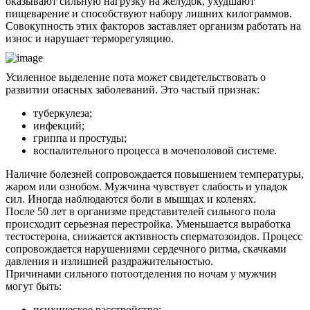
оказывают сильную нагрузку на желудок, ухудшают
пищеварение и способствуют набору лишних килограммов.
Совокупность этих факторов заставляет организм работать на
износ и нарушает терморегуляцию.
Усиленное выделение пота может свидетельствовать о
развитии опасных заболеваний. Это частый признак:
туберкулеза;
инфекций;
гриппа и простуды;
воспалительного процесса в мочеполовой системе.
Наличие болезней сопровождается повышением температуры,
жаром или ознобом. Мужчина чувствует слабость и упадок
сил. Иногда наблюдаются боли в мышцах и коленях.
После 50 лет в организме представителей сильного пола
происходит серьезная перестройка. Уменьшается выработка
тестостерона, снижается активность сперматозоидов. Процесс
сопровождается нарушениями сердечного ритма, скачками
давления и излишней раздражительностью.
Причинами сильного потоотделения по ночам у мужчин
могут быть:
психическое расстройство;