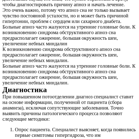
чтобы диагностировать причину апноэ и начать лечение.
Это очень важно, потому что апноэ сна не только вызывает
чувство постоянной усталости, но и может быть причиной
гипертонии, проблем с сердцем или сахарного диабета.
Больные апноэ часто жалуются на утренние головные боли. К
возникновению синдрома обструктивного апноэ сна
предрасполагает ожирение, большая окружность шеи,
увеличение небных миндалин
К возникновению синдрома обструктивного апноэ сна
предрасполагает ожирение, большая окружность шеи,
увеличение небных миндалин.
Больные апноэ часто жалуются на утренние головные боли. К
возникновению синдрома обструктивного апноэ сна
предрасполагает ожирение, большая окружность шеи,
увеличение небных миндалин.
Диагностика
При повышенном потоотделении диагноз специалист ставит
на основе информации, полученной от пациента (сбора
анамнеза), исключая сопутствующие заболевания. Точно
выявить причины патологического процесса позволяют
следующие методики:
Опрос пациента. Специалист выясняет, когда появились
первые симптомы гипергидроза, что им