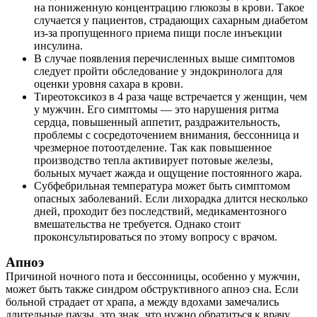
на пониженную концентрацию глюкозы в крови. Такое
случается у пациентов, страдающих сахарным диабетом
из-за пропущенного приема пищи после инъекции
инсулина.
В случае появления перечисленных выше симптомов
следует пройти обследование у эндокринолога для
оценки уровня сахара в крови.
Тиреотоксикоз в 4 раза чаще встречается у женщин, чем
у мужчин. Его симптомы — это нарушения ритма
сердца, повышенный аппетит, раздражительность,
проблемы с сосредоточением внимания, бессонница и
чрезмерное потоотделение. Так как повышенное
производство тепла активирует потовые железы,
больных мучает жажда и ощущение постоянного жара.
Субфебрильная температура может быть симптомом
опасных заболеваний. Если лихорадка длится несколько
дней, проходит без последствий, медикаментозного
вмешательства не требуется. Однако стоит
проконсультироваться по этому вопросу с врачом.
Апноэ
Причиной ночного пота и бессонницы, особенно у мужчин,
может быть также синдром обструктивного апноэ сна. Если
больной страдает от храпа, а между вдохами замечались
длительные паузы, это знак, что нужно обратиться к врачу,