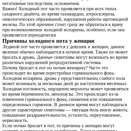
негативные последствия, осложнения.
Важно! Холодный пот часто проявляется при всех типах
сахарного диабета, во время тахикардии, атеросклероза,
онкологических образований, нарушения работы щитовидной
железы. По этой причине стоит сразу же обратиться к врачу
при возникновении холодной испарины, особенно, если она
проявляется периодически
Причины холодного пота у женщин
Ледяной пот часто проявляется у девушек и женщин, данное
явление обычно наблюдается в ночное время. Также их может
бросать в дрожь. Данные симптомы могут возникать во время
различных нарушений репродуктивной системы.
Почему бросает в пот по ночам женщину? Часто это
происходит во время перестройки гормонального фона.
Холодная испарина, дрожь у представительниц слабого пола
может возникать за несколько дней до наступления месячных.
Холодная потливость, ощущение мерзлоты может проявляться
во время беременности, менопаузы. Это происходит из-за
изменения гормонального фона, снижения или повышения
определенных гормонов. В дневное время могут наблюдаться
другие характерные симптомы — тянущая боль внизу живота,
повышение раздражительности, усталость, переутомление,
нервозность.
Если ночью бросает в пот, то причины у женщин могут
состоять в гормональных колебаниях. Данные симптомы