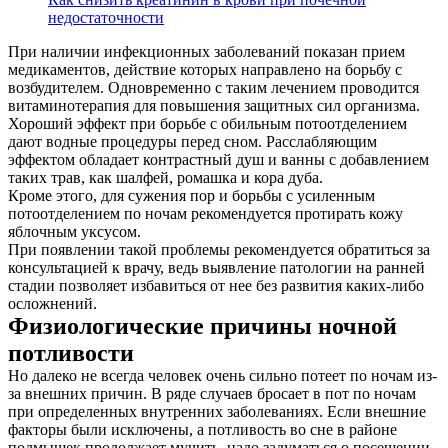
недостаточности
При наличии инфекционных заболеваний показан прием
медикаментов, действие которых направлено на борьбу с
возбудителем. Одновременно с таким лечением проводится
витаминотерапия для повышения защитных сил организма.
Хороший эффект при борьбе с обильным потоотделением
дают водные процедуры перед сном. Расслабляющим
эффектом обладает контрастный душ и ванны с добавлением
таких трав, как шалфей, ромашка и кора дуба.
Кроме этого, для сужения пор и борьбы с усиленным
О нас
потоотделением по ночам рекомендуется протирать кожу
яблочным уксусом.
При появлении такой проблемы рекомендуется обратиться за
Услуги
консультацией к врачу, ведь выявление патологии на ранней
стадии позволяет избавиться от нее без развития каких-либо
Акции
осложнений.
Физиологические причины ночной
Отзывы
потливости
Статьи
Но далеко не всегда человек очень сильно потеет по ночам из-
за внешних причин. В ряде случаев бросает в пот по ночам
при определенных внутренних заболеваниях. Если внешние
факторы были исключены, а потливость во сне в районе
подмышек продолжает мучить, надо задуматься о посещении