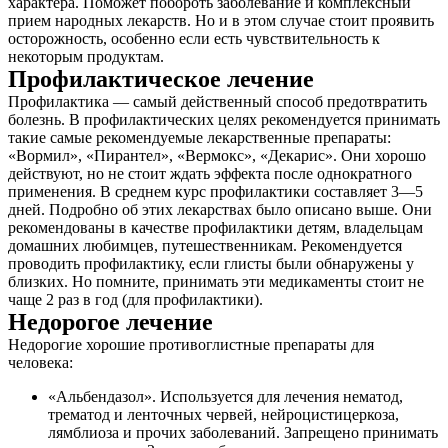
характера. Поможет побороть заболевание и комплексный
прием народных лекарств. Но и в этом случае стоит проявить
осторожность, особенно если есть чувствительность к
некоторым продуктам.
Профилактическое лечение
Профилактика — самый действенный способ предотвратить
болезнь. В профилактических целях рекомендуется принимать
такие самые рекомендуемые лекарственные препараты:
«Вормил», «Пирантел», «Вермокс», «Декарис». Они хорошо
действуют, но не стоит ждать эффекта после однократного
применения. В среднем курс профилактики составляет 3—5
дней. Подробно об этих лекарствах было описано выше. Они
рекомендованы в качестве профилактики детям, владельцам
домашних любимцев, путешественникам. Рекомендуется
проводить профилактику, если глисты были обнаружены у
близких. Но помните, принимать эти медикаменты стоит не
чаще 2 раз в год (для профилактики).
Недорогое лечение
Недорогие хорошие противоглистные препараты для
человека:
«Альбендазол». Используется для лечения нематод,
трематод и ленточных червей, нейроцистицеркоза,
лямблиоза и прочих заболеваний. Запрещено принимать