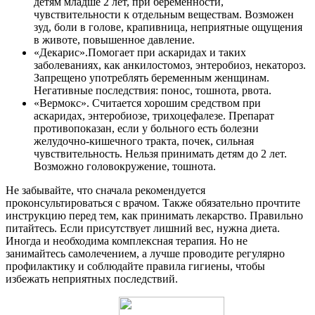
детям младше 2 лет, при беременности,
чувствительности к отдельным веществам. Возможен
зуд, боли в голове, крапивница, неприятные ощущения
в животе, повышенное давление.
«Декарис».Помогает при аскаридах и таких
заболеваниях, как анкилостомоз, энтеробиоз, некатороз.
Запрещено употреблять беременным женщинам.
Негативные последствия: понос, тошнота, рвота.
«Вермокс». Считается хорошим средством при
аскаридах, энтеробиозе, трихоцефалезе. Препарат
противопоказан, если у больного есть болезни
желудочно-кишечного тракта, почек, сильная
чувствительность. Нельзя принимать детям до 2 лет.
Возможно головокружение, тошнота.
Не забывайте, что сначала рекомендуется
проконсультироваться с врачом. Также обязательно прочтите
инструкцию перед тем, как принимать лекарство. Правильно
питайтесь. Если присутствует лишний вес, нужна диета.
Иногда и необходима комплексная терапия. Но не
занимайтесь самолечением, а лучше проводите регулярно
профилактику и соблюдайте правила гигиены, чтобы
избежать неприятных последствий.