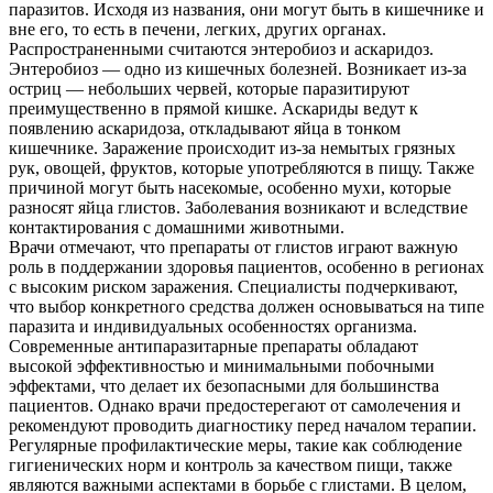
паразитов. Исходя из названия, они могут быть в кишечнике и
вне его, то есть в печени, легких, других органах.
Распространенными считаются энтеробиоз и аскаридоз.
Энтеробиоз — одно из кишечных болезней. Возникает из-за
остриц — небольших червей, которые паразитируют
преимущественно в прямой кишке. Аскариды ведут к
появлению аскаридоза, откладывают яйца в тонком
кишечнике. Заражение происходит из-за немытых грязных
рук, овощей, фруктов, которые употребляются в пищу. Также
причиной могут быть насекомые, особенно мухи, которые
разносят яйца глистов. Заболевания возникают и вследствие
контактирования с домашними животными.
Врачи отмечают, что препараты от глистов играют важную
роль в поддержании здоровья пациентов, особенно в регионах
с высоким риском заражения. Специалисты подчеркивают,
что выбор конкретного средства должен основываться на типе
паразита и индивидуальных особенностях организма.
Современные антипаразитарные препараты обладают
высокой эффективностью и минимальными побочными
эффектами, что делает их безопасными для большинства
пациентов. Однако врачи предостерегают от самолечения и
рекомендуют проводить диагностику перед началом терапии.
Регулярные профилактические меры, такие как соблюдение
гигиенических норм и контроль за качеством пищи, также
являются важными аспектами в борьбе с глистами. В целом,