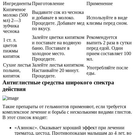
Ингредиенты
Приготовление
Применение
Кипяченое
Выдавите сок из чеснока
молоко (500
и добавьте в молоко.
Используйте в виде
мл) 2—3
Процедите. Добавьте мед
клизмы перед сном.
зубчика
по вкусу.
чеснока
Залейте цветки кипятком
Рекомендуется
1 ст. л.
и поставьте на водяную
выпить 2 раза в сутки
цветов
баню. Поставьте в
перед едой. Один
пижмы
холодное место.
прием составляет 100
кипяток
Процедите.
мл.
Сухие листья
Залейте листья кипятком.
Употребляйте после
полыни,
Настаивайте 20 минут.
еды.
кипяток
Процедите.
Антиглистные средства широкого спектра
действия
Такие препараты от гельминтов применяют, если требуется
комплексное лечение и борьба с несколькими видами глистов.
В этот список входят:
«Азинокс». Оказывает хороший эффект при лечении
трематод, цестод. Противопоказан малышам до 4 лет, во