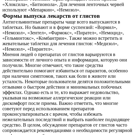
«Хлоксила», «Битионола». Для лечения ленточных червей
используют «Мепаркин», «Немозол».
Формы выпуска лекарств от глистов
Антигельминтные препараты чаще всего выпускаются в
таблетках. Но бывают и в форме суспензий: «Вормил»,
«Немозол», «Зентел», «Фармокс», «Пирател», «Немоцид»,
«Гельминтокс», «Комбантрин». Также можно встретить и
жевательные таблетки для лечения глистов: «Медизол»,
«Немозол», «Пирантел».
Мнения людей о препаратах от глистов варьируются в
зависимости от личного опыта и информации, которую они
получили. Многие отмечают, что такие средства
действительно помогают избавиться от паразитов, особенно
при наличии симптомов, таких как боли в животе или
усталость. Некоторые пользователи делятся положительными
отзывами о быстром действии и минимальных побочных
эффектах. Однако есть и те, кто выражает недовольство,
указывая на возможные аллергические реакции или
дискомфорт после приема. Важно отметить, что многие
советуют перед использованием препаратов
проконсультироваться с врачом, чтобы избежать
нежелательных последствий и выбрать наиболее подходящее
средство. В целом, обсуждение препаратов от глистов часто
сопровождается рекомендациями о необходимости регулярной