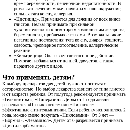
время беременности, печеночной недостаточности. В
результате лечения может появиться головокружение,
сильная тяга ко сну, аллергия.
«Цистицид». Применяется для лечения от всех видов
глистов. Нельзя принимать при сильной
чувствительности к некоторым компонентам лекарства,
беременности, проблемах с глазами. Возможны такие
негативные последствия: тяга ко сну, диарея, тошнота,
слабость, чрезмерное потоотделение, аллергические
реакции.
«Бильтрицид». Оказывает глистогонное действие.
Помогает избавиться от цепней, двуусток, а также
паразитов других видов.
Что применять детям?
К выбору препаратов для детей нужно относиться с
осторожностью. Но выбор лекарства зависит от типа глистов
и от возраста ребенка. От полугода рекомендуется принимать
«Гельминтокс», «Пиперазин». Детям от 1 года жизни
разрешается «Празиквантел» или «Пирантел» —
эффективные антигельминтики. Если ребенку исполнилось 2
года, можно смело покупать «Никлозамид». От 3 лет —
«Вормил», «Левамизол». Детям от 6 разрешается принимать
«Диэтилкарбамазин».