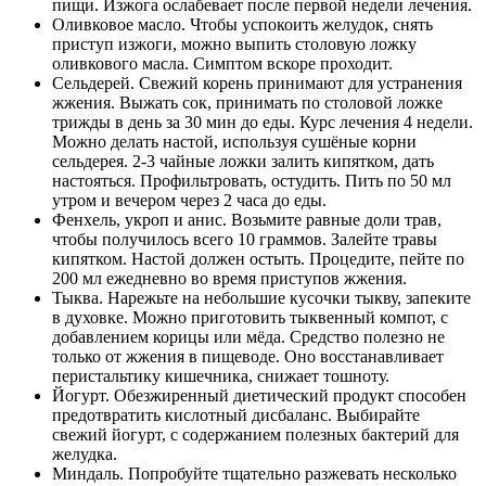
пищи. Изжога ослабевает после первой недели лечения.
Оливковое масло. Чтобы успокоить желудок, снять
приступ изжоги, можно выпить столовую ложку
оливкового масла. Симптом вскоре проходит.
Сельдерей. Свежий корень принимают для устранения
жжения. Выжать сок, принимать по столовой ложке
трижды в день за 30 мин до еды. Курс лечения 4 недели.
Можно делать настой, используя сушёные корни
сельдерея. 2-3 чайные ложки залить кипятком, дать
настояться. Профильтровать, остудить. Пить по 50 мл
утром и вечером через 2 часа до еды.
Фенхель, укроп и анис. Возьмите равные доли трав,
чтобы получилось всего 10 граммов. Залейте травы
кипятком. Настой должен остыть. Процедите, пейте по
200 мл ежедневно во время приступов жжения.
Тыква. Нарежьте на небольшие кусочки тыкву, запеките
в духовке. Можно приготовить тыквенный компот, с
добавлением корицы или мёда. Средство полезно не
только от жжения в пищеводе. Оно восстанавливает
перистальтику кишечника, снижает тошноту.
Йогурт. Обезжиренный диетический продукт способен
предотвратить кислотный дисбаланс. Выбирайте
свежий йогурт, с содержанием полезных бактерий для
желудка.
Миндаль. Попробуйте тщательно разжевать несколько