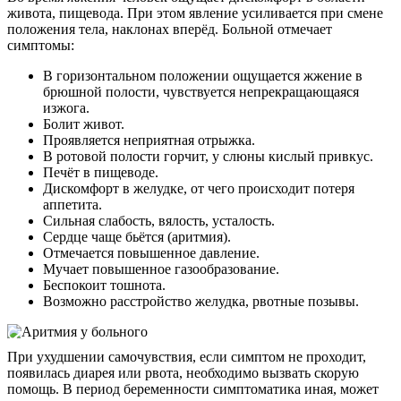
живота, пищевода. При этом явление усиливается при смене
положения тела, наклонах вперёд. Больной отмечает
симптомы:
В горизонтальном положении ощущается жжение в
брюшной полости, чувствуется непрекращающаяся
изжога.
Болит живот.
Проявляется неприятная отрыжка.
В ротовой полости горчит, у слюны кислый привкус.
Печёт в пищеводе.
Дискомфорт в желудке, от чего происходит потеря
О нас
аппетита.
Сильная слабость, вялость, усталость.
Услуги
Сердце чаще бьётся (аритмия).
Отмечается повышенное давление.
Акции
Мучает повышенное газообразование.
Беспокоит тошнота.
Отзывы
Возможно расстройство желудка, рвотные позывы.
Статьи
При ухудшении самочувствия, если симптом не проходит,
появилась диарея или рвота, необходимо вызвать скорую
помощь. В период беременности симптоматика иная, может