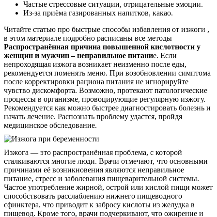
Частые стрессовые ситуации, отрицательные эмоции.
Из-за приёма газированных напитков, какао.
Читайте статью про быстрые способы избавления от изжоги ,
в этом материале подробно расписаны все методы
Распространённая причина повышенной кислотности у
женщин и мужчин – неправильное питани
е. Если
непроходящая изжога возникает неизменно после еды,
рекомендуется поменять меню. При возобновлении симптома
после корректировки рациона питания не игнорируйте
чувство дискомфорта. Возможно, протекают патологические
процессы в организме, провоцирующие регулярную изжогу.
Рекомендуется как можно быстрее диагностировать болезнь и
начать лечение. Распознать проблему удастся, пройдя
медицинское обследование.
Изжога — это распространённая проблема, с которой
сталкиваются многие люди. Врачи отмечают, что основными
причинами её возникновения являются неправильное
питание, стресс и заболевания пищеварительной системы.
Частое употребление жирной, острой или кислой пищи может
способствовать расслаблению нижнего пищеводного
сфинктера, что приводит к забросу кислоты из желудка в
пищевод. Кроме того, врачи подчеркивают, что ожирение и