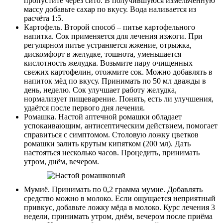
пропустите через сито. В получившуюся измельчённую
массу добавьте сахар по вкусу. Вода наливается из
расчёта 1:5.
Картофель. Второй способ – питье картофельного
напитка. Сок применяется для лечения изжоги. При
регулярном питье устраняется жжение, отрыжка,
дискомфорт в желудке, тошнота, уменьшается
кислотность желудка. Возьмите пару очищенных
свежих картофелин, отожмите сок. Можно добавлять в
напиток мёд по вкусу. Принимать по 50 мл дважды в
день, неделю. Сок улучшает работу желудка,
нормализует пищеварение. Понять, есть ли улучшения,
удаётся после первого дня лечения.
Ромашка. Настой аптечной ромашки обладает
успокаивающим, антисептическим действием, помогает
справиться с симптомом. Столовую ложку цветков
ромашки залить крутым кипятком (200 мл). Дать
настояться несколько часов. Процедить, принимать
утром, днём, вечером.
Мумиё. Принимать по 0,2 грамма мумие. Добавлять
средство можно в молоко. Если ощущается неприятный
привкус, добавьте ложку мёда в молоко. Курс лечения 3
недели, принимать утром, днём, вечером после приёма