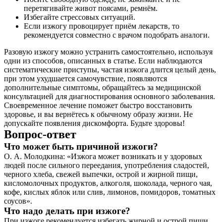
перетягивайте живот поясами, ремнём.
Избегайте стрессовых ситуаций.
Если изжогу провоцирует приём лекарств, то
рекомендуется совместно с врачом подобрать аналоги.
Разовую изжогу можно устранить самостоятельно, используя
одни из способов, описанных в статье. Если наблюдаются
систематические приступы, частая изжога длится целый день,
при этом ухудшается самочувствие, появляются
дополнительные симптомы, обращайтесь за медицинской
консультацией для диагностирования основного заболевания.
Своевременное лечение поможет быстро восстановить
здоровье, и вы вернётесь к обычному образу жизни. Не
допускайте появления дискомфорта. Будьте здоровы!
Вопрос-ответ
Что может быть причиной изжоги?
О. А. Молодкина: «Изжога может возникать и у здоровых
людей после сильного переедания, употребления сладостей,
черного хлеба, свежей выпечки, острой и жирной пищи,
кисломолочных продуктов, алкоголя, шоколада, черного чая,
кофе, кислых яблок или слив, лимонов, помидоров, томатных
соусов».
Что надо делать при изжоге?
При изжоге рекомендуется избегать жирной и острой пищи,