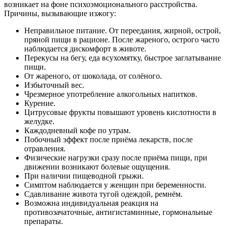
возникает на фоне психоэмоционального расстройства.
Причины, вызывающие изжогу:
Неправильное питание. От переедания, жирной, острой,
пряной пищи в рационе. После жареного, острого часто
наблюдается дискомфорт в животе.
Перекусы на бегу, еда всухомятку, быстрое заглатывание
пищи.
От жареного, от шоколада, от солёного.
Избыточный вес.
Чрезмерное употребление алкогольных напитков.
Курение.
Цитрусовые фрукты повышают уровень кислотности в
желудке.
Каждодневный кофе по утрам.
Побочный эффект после приёма лекарств, после
отравления.
Физические нагрузки сразу после приёма пищи, при
движении возникают болевые ощущения.
При наличии пищеводной грыжи.
Симптом наблюдается у женщин при беременности.
Сдавливание живота тугой одеждой, ремнём.
Возможна индивидуальная реакция на
противозачаточные, антигистаминные, гормональные
препараты.