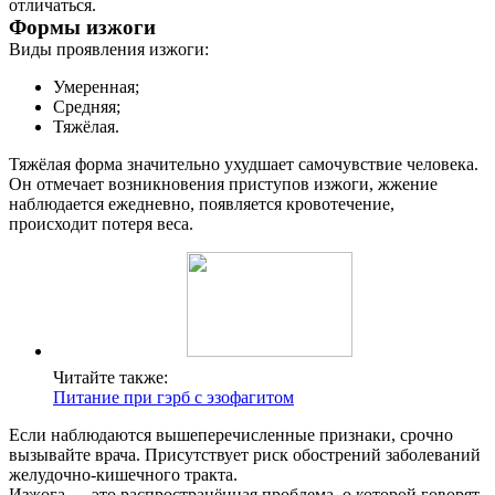
отличаться.
Формы изжоги
Контакты
Виды проявления изжоги:
Умеренная;
Средняя;
Тяжёлая.
Тяжёлая форма значительно ухудшает самочувствие человека.
Он отмечает возникновения приступов изжоги, жжение
наблюдается ежедневно, появляется кровотечение,
происходит потеря веса.
Читайте также:
Питание при гэрб с эзофагитом
Если наблюдаются вышеперечисленные признаки, срочно
вызывайте врача. Присутствует риск обострений заболеваний
желудочно-кишечного тракта.
Изжога — это распространённая проблема, о которой говорят