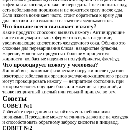
кофеина и алкоголя, а также не переедать. Полезно пить воду,
есть небольшими порциями и не ложиться сразу после еды.
Если изжога возникает часто, стоит обратиться к врачу для
диагностики и возможного назначения медикаментов.
Что больше всего вызывает изжогу?
Какие продукты способны вызвать изжогу? Активирующие
синтез пищеварительных ферментов и, как следствие,
увеличивающие кислотность желудочного сока. Обычно это
сложные для переваривания блюда: наваристые бульоны,
жареное, молочные продукты с большим процентом
жирности, колбасные изделия и полуфабрикаты, фастфуд.
Что провоцирует изжогу у человека?
Лишний вес, активные физические нагрузки после еды или
некоторые заболевания органов желудочно-кишечного тракта
могут провоцировать изжогу — неприятное состояние, при
котором человек ощущает боль или жжение за грудиной, а
также неприятный кислый или горький привкус во рту.
Советы
СОВЕТ №1
Избегайте переедания и старайтесь есть небольшими
порциями. Переедание может увеличить давление на желудок
и способствовать обратному забросу кислоты в пищевод.
СОВЕТ №2