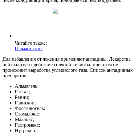
после консультации врача, подбираются индивидуально.
Читайте также:
Гельминтозы
Для избавления от жжения применяют антациды. Лекарства
нейтрализуют действие соляной кислоты, при этом не
происходит выработка углекислого газа. Список антацидных
препаратов:
Альмагель;
Гастал;
Ренни;
Гавискон;
Фосфалюгель;
Стомалокс;
Маалокс;
Гастромакс;
Нутракен.