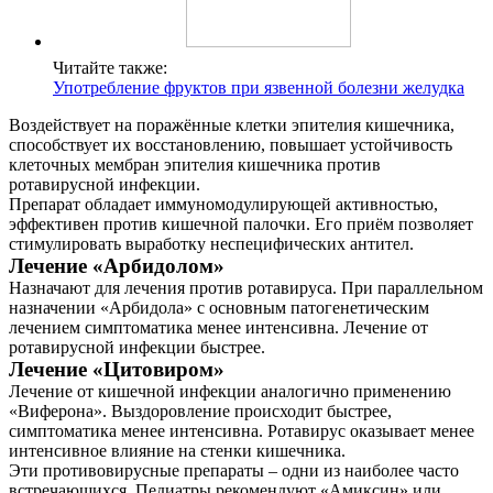
Читайте также:
Употребление фруктов при язвенной болезни желудка
Воздействует на поражённые клетки эпителия кишечника,
способствует их восстановлению, повышает устойчивость
клеточных мембран эпителия кишечника против
ротавирусной инфекции.
Препарат обладает иммуномодулирующей активностью,
эффективен против кишечной палочки. Его приём позволяет
стимулировать выработку неспецифических антител.
Лечение «Арбидолом»
Назначают для лечения против ротавируса. При параллельном
назначении «Арбидола» с основным патогенетическим
лечением симптоматика менее интенсивна. Лечение от
ротавирусной инфекции быстрее.
Лечение «Цитовиром»
Лечение от кишечной инфекции аналогично применению
«Виферона». Выздоровление происходит быстрее,
симптоматика менее интенсивна. Ротавирус оказывает менее
интенсивное влияние на стенки кишечника.
Эти противовирусные препараты – одни из наиболее часто
встречающихся. Педиатры рекомендуют «Амиксин» или