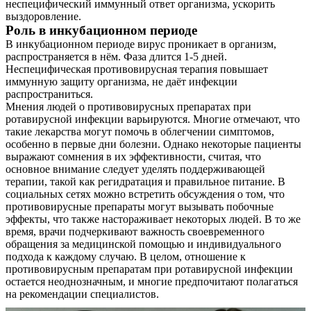
неспецифический иммунный ответ организма, ускорить
Контакты
выздоровление.
Роль в инкубационном периоде
В инкубационном периоде вирус проникает в организм,
распространяется в нём. Фаза длится 1-5 дней.
Неспецифическая противовирусная терапия повышает
иммунную защиту организма, не даёт инфекции
распространиться.
Мнения людей о противовирусных препаратах при
ротавирусной инфекции варьируются. Многие отмечают, что
такие лекарства могут помочь в облегчении симптомов,
особенно в первые дни болезни. Однако некоторые пациенты
выражают сомнения в их эффективности, считая, что
основное внимание следует уделять поддерживающей
терапии, такой как регидратация и правильное питание. В
социальных сетях можно встретить обсуждения о том, что
противовирусные препараты могут вызывать побочные
эффекты, что также настораживает некоторых людей. В то же
время, врачи подчеркивают важность своевременного
обращения за медицинской помощью и индивидуального
подхода к каждому случаю. В целом, отношение к
противовирусным препаратам при ротавирусной инфекции
остается неоднозначным, и многие предпочитают полагаться
на рекомендации специалистов.