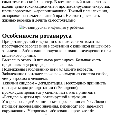
симптоматический характер. В комплексный план лечения
входят дезинтоксикационные и противовирусные лекарства,
противорвотные, жаропонижающие. Точный план лечения,
дозировки назначает лечащий врач. Не стоит рисковать
жизнью ребёнка и лечить самостоятельно.
Особенности ротавируса
При ротавирусной инфекции отмечается симптоматика
простудного заболевания в сочетании с клиникой кишечного
заражения. Заболевание получило название желудочного или
кишечного гриппа.
Выявлено около 10 штаммов ротавируса. Большая часть
представляет угрозу здоровью человека.
Подвержены заболеванию дети младшего возраста.
Заболевание протекает сложнее – иммунная система слабее,
чем у взрослого человека.
Тяжёлый синдром – дегидратация. Необходимо принимать
препараты для регидратации («Регидрон»),
проконсультироваться у специалиста, как принимать
«Регидрон» детям при ротавирусной инфекции.
У взрослых людей клинические проявления слабее. Люди не
придают заболеванию значения, переносят его, заражают
окружающих. У взрослых заболевание протекает без