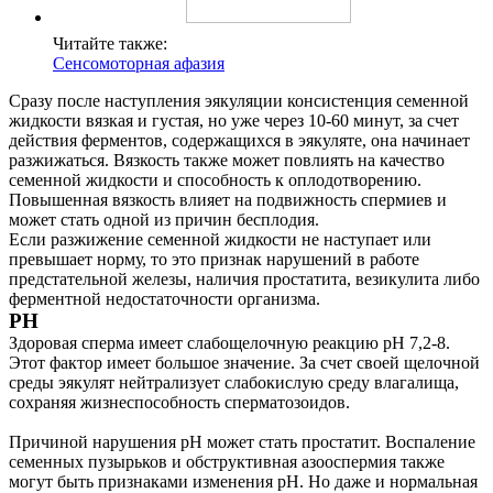
Читайте также:
Сенсомоторная афазия
Сразу после наступления эякуляции консистенция семенной
жидкости вязкая и густая, но уже через 10-60 минут, за счет
действия ферментов, содержащихся в эякуляте, она начинает
разжижаться. Вязкость также может повлиять на качество
семенной жидкости и способность к оплодотворению.
Повышенная вязкость влияет на подвижность спермиев и
может стать одной из причин бесплодия.
Если разжижение семенной жидкости не наступает или
превышает норму, то это признак нарушений в работе
предстательной железы, наличия простатита, везикулита либо
ферментной недостаточности организма.
РH
Здоровая сперма имеет слабощелочную реакцию pH 7,2-8.
Этот фактор имеет большое значение. За счет своей щелочной
среды эякулят нейтрализует слабокислую среду влагалища,
сохраняя жизнеспособность сперматозоидов.
Причиной нарушения pH может стать простатит. Воспаление
семенных пузырьков и обструктивная азооспермия также
могут быть признаками изменения pH. Но даже и нормальная