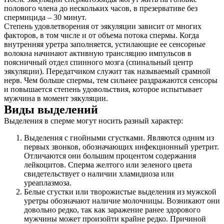
полового члена до нескольких часов, в презервативе без
спермицида – 30 минут.
Степень удовлетворения от эякуляции зависит от многих
факторов, в том числе и от объема потока спермы. Когда
внутренняя уретра заполняется, устилающие ее сенсорные
волокна начинают активную трансляцию импульсов в
поясничный отдел спинного мозга (спинальный центр
эякуляции). Передатчиком служит так называемый срамной
нерв. Чем больше спермы, тем сильнее раздражаются сенсоры
и повышается степень удовольствия, которое испытывает
мужчина в момент эякуляции.
Виды выделений
Выделения в сперме могут носить разный характер:
Выделения с гнойными сгустками. Являются одним из
первых звонков, обозначающих инфекционный уретрит.
Отличаются они большим процентом содержания
лейкоцитов. Сперма желтого или зеленого цвета
свидетельствует о наличии хламидиоза или
уреаплазмоза.
Белые сгустки или творожистые выделения из мужской
уретры обозначают наличие молочницы. Возникают они
довольно редко, так как заражение ранее здорового
мужчины может произойти крайне редко. Причиной