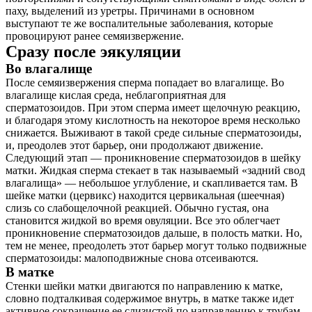
паху, выделений из уретры. Причинами в основном
выступают те же воспалительные заболевания, которые
провоцируют ранее семяизвержение.
Сразу после эякуляции
Во влагалище
После семяизвержения сперма попадает во влагалище. Во
влагалище кислая среда, неблагоприятная для
сперматозоидов. При этом сперма имеет щелочную реакцию,
и благодаря этому кислотность на некоторое время несколько
снижается. Выживают в такой среде сильные сперматозоиды,
и, преодолев этот барьер, они продолжают движение.
Следующий этап — проникновение сперматозоидов в шейку
матки. Жидкая сперма стекает в так называемый «задний свод
влагалища» — небольшое углубление, и скапливается там. В
шейке матки (цервикс) находится цервикальная (шеечная)
слизь со слабощелочной реакцией. Обычно густая, она
становится жидкой во время овуляции. Все это облегчает
проникновение сперматозоидов дальше, в полость матки. Но,
тем не менее, преодолеть этот барьер могут только подвижные
сперматозоиды: малоподвижные снова отсеиваются.
В матке
Стенки шейки матки двигаются по направлению к матке,
словно подталкивая содержимое внутрь, в матке также идет
активное сокращение ее слизистой по направлению к трубам,