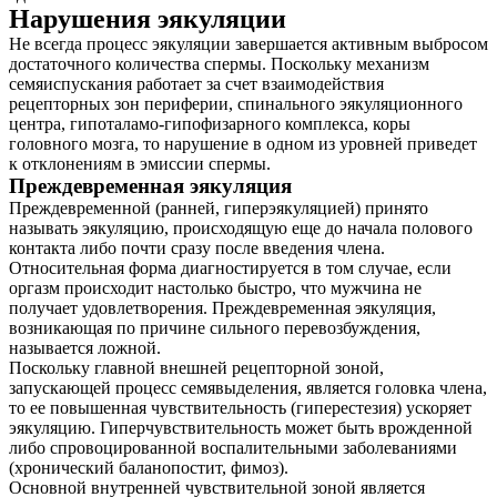
Нарушения эякуляции
Не всегда процесс эякуляции завершается активным выбросом
достаточного количества спермы. Поскольку механизм
семяиспускания работает за счет взаимодействия
рецепторных зон периферии, спинального эякуляционного
центра, гипоталамо-гипофизарного комплекса, коры
головного мозга, то нарушение в одном из уровней приведет
к отклонениям в эмиссии спермы.
Преждевременная эякуляция
Преждевременной (ранней, гиперэякуляцией) принято
называть эякуляцию, происходящую еще до начала полового
контакта либо почти сразу после введения члена.
Относительная форма диагностируется в том случае, если
оргазм происходит настолько быстро, что мужчина не
получает удовлетворения. Преждевременная эякуляция,
возникающая по причине сильного перевозбуждения,
называется ложной.
Поскольку главной внешней рецепторной зоной,
запускающей процесс семявыделения, является головка члена,
то ее повышенная чувствительность (гиперестезия) ускоряет
эякуляцию. Гиперчувствительность может быть врожденной
либо спровоцированной воспалительными заболеваниями
(хронический баланопостит, фимоз).
Основной внутренней чувствительной зоной является