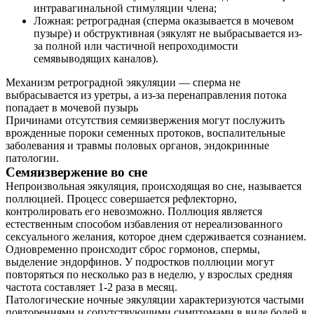
интравагинальной стимуляции члена;
Ложная: ретроградная (сперма оказывается в мочевом
пузыре) и обструктивная (эякулят не выбрасывается из-
за полной или частичной непроходимости
семявыводящих каналов).
Механизм ретроградной эякуляции — сперма не
выбрасывается из уретры, а из-за перенаправления потока
попадает в мочевой пузырь
Причинами отсутствия семяизвержения могут послужить
врожденные пороки семенных протоков, воспалительные
заболевания и травмы половых органов, эндокринные
патологии.
Семяизвержение во сне
Непроизвольная эякуляция, происходящая во сне, называется
поллюцией. Процесс совершается рефлекторно,
контролировать его невозможно. Поллюция является
естественным способом избавления от нереализованного
сексуального желания, которое днем сдерживается сознанием.
Одновременно происходит сброс гормонов, спермы,
выделение эндорфинов. У подростков поллюции могут
повторяться по несколько раз в неделю, у взрослых средняя
частота составляет 1-2 раза в месяц.
Патологические ночные эякуляции характеризуются частыми
повторениями и сопутствующими симптомами в виде болей в