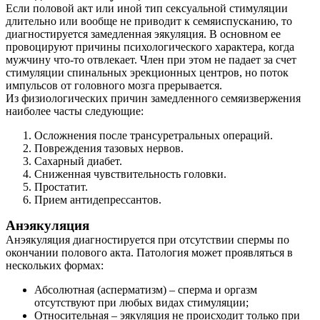
Если половой акт или иной тип сексуальной стимуляции
длительно или вообще не приводит к семяиспусканию, то
диагностируется замедленная эякуляция. В основном ее
провоцируют причины психологического характера, когда
мужчину что-то отвлекает. Член при этом не падает за счет
стимуляции спинальных эрекционных центров, но поток
импульсов от головного мозга прерывается.
Из физиологических причин замедленного семяизвержения
наиболее часты следующие:
Осложнения после трансуретральных операций.
Повреждения тазовых нервов.
Сахарный диабет.
Сниженная чувствительность головки.
Простатит.
Прием антидепрессантов.
Анэякуляция
Анэякуляция диагностируется при отсутствии спермы по
окончании полового акта. Патология может проявляться в
нескольких формах:
Абсолютная (асперматизм) – сперма и оргазм
отсутствуют при любых видах стимуляции;
Относительная – эякуляция не происходит только при