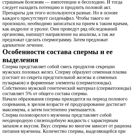
страшным болезням — импотенции и бесплодию. И тогда
следует наладить потенцию и продлить половой акт.
Препараты для этого используются разные. Но в основе
каждого присутствует силденафил. Чтобы такого не
произошло, необходимо записаться на прием к таким врачам,
как андролог и уролог. Они проведут ряд обследований
организма, напишут направление на анализы, а так же
предложат сделать спермограмму. Затем предложат
адекватное лечение.
Особенности состава спермы и ее
выделения
Сперма представляет собой смесь продуктов секреции
мужских половых желез. Сперму образуют семенная плазма
(состоит из секрета предстательной железы и семенных
пузырьков) и форменные элементы (сперматозоиды).
Собственно мужской генетический материал (сперматозоиды)
составляет 5% от общего состава спермы.
Начало образования спермы приходится на период полового
созревания, в зрелом возрасте её продуцирование достигает
максимума, а затем постепенно уменьшается.
Сперма половозрелого мужчины представляет собой
неоднородную слизеподобную жидкость с характерным
запахом и вкусом. Вкус спермы во многом зависит от рациона
питания мужчины. Количество спермы, выделяющейся при