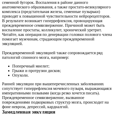
семенной бугорок. Воспаления в районе данного
анатомического образования, а также простато-везикулярного
комплекса (предстательная железа, семенные пузырьки)
приводят к повышенной чувствительности нейрорецепторов.
В результате возникает гиперрефлексия, провоцирующая
преждевременное семяизвержение. Причиной может быть
воспаление простаты, колликулит, хронический уретрит.
Читайте, как операция по денервации головки полового члена
помогает мужчинам, страдающим преждевременной
эякуляцией.
Преждевременной эякуляцией также сопровождается ряд
патологий спинного мозга, например:
Поперечный миелит;
Грыжи и протрузии дисков;
Опухоли.
Ранней эякуляции при вышеперечисленных заболеваниях
сопутствует гиперрефлексия мочевого пузыря, выражающаяся
императивными позывами (когда резко хочется писать).
Преждевременное семяизвержение, вызванное
повреждениями подкорковых структур мозга, происходит на
фоне невроза, депрессий, кардиалгий.
Замедленная эякуляция