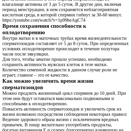
влагалище активны от 3 до 5 суток. В другие дни, включая
период менструации, в нем сохраняется неблагоприятная
кислотная среда, в которой спермии гибнут за 30-60 минут.
https://youtube.com/watch?v=1p99heAgC74
Время сохранения способности к
оплодотворению
Внутри матки и в маточных трубах время жизнедеятельности
сперматозоидов составляет от 5 до 8 суток. При определенных
условиях оплодотворение происходит в течение полутора
часов после эякуляции.
Для того, чтобы зачатие прошло успешно, необходимо
сохранить активность мужских клеток в теле матки.
Количество семенной жидкости в данном случае роли не
играет, главное – это ее качество.
Как можно увеличить время жизни
сперматозоидов
Можно продлить жизненный цикл спермиев до 10 дней. При
этом они будут оставаться максимально подвижными и
способными к оплодотворению.
Повысить активность сперматозоидов и увеличить срок их
жизни возможно посредством соблюдения некоторых правил:
Ведение здорового образа жизни с исключением вредных
привычек. В пищу желательно употреблять продукты,
богатые витамином Е и селену, благоприятно влияющую на