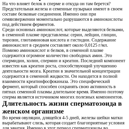
На что влияет белок в сперме и откуда он там берется?
Предстательная железа и семенные пузырьки имеют в своем
составе белковые соединения. Именно они при
семяизвержении моментально разрушаются в аминокислоты
под действием ферментов.
Среди основных аминокислот, которые выделяются белками,
в семенной плазме представлены: серин, лейцин, глицин,
тирозин, глютаминовая кислота и гистидин. Содержание
аминокислот в среднем составляет около 0,0125 г/мл.
Помимо аминокислот и белков, в семенной плазме
содержится огромное количество свободных амин. Это
спермидин, холин, спермин и креатин. Последний компонент
известен как креатин роста, способствующий улучшению
деятельности мозга. Креатин в значительной концентрации
содержится в семенной жидкости. Он находится в полной
взаимности креатинфосфокиназа. Это специфический
фермент, который способен сохранять свою активность в
пятнах семенной плазмы длительное время. Именно поэтому
сперма является источником многих полезных компонентов.
Длительность жизни сперматозоида в
женском организме
Во время овуляции, длящейся 4-5 дней, железы шейки матки
вырабатывают слизь, которая создает благоприятные условия
для зачатия. Именно в этот период сперматозоиды во