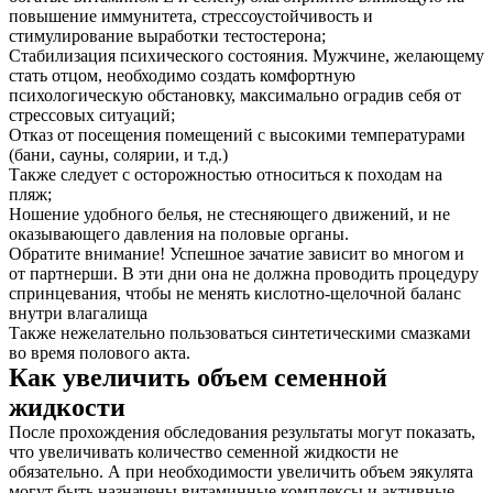
повышение иммунитета, стрессоустойчивость и
стимулирование выработки тестостерона;
Стабилизация психического состояния. Мужчине, желающему
стать отцом, необходимо создать комфортную
психологическую обстановку, максимально оградив себя от
стрессовых ситуаций;
Отказ от посещения помещений с высокими температурами
(бани, сауны, солярии, и т.д.)
Также следует с осторожностью относиться к походам на
пляж;
Ношение удобного белья, не стесняющего движений, и не
оказывающего давления на половые органы.
Обратите внимание! Успешное зачатие зависит во многом и
от партнерши. В эти дни она не должна проводить процедуру
спринцевания, чтобы не менять кислотно-щелочной баланс
внутри влагалища
Также нежелательно пользоваться синтетическими смазками
во время полового акта.
Как увеличить объем семенной
жидкости
После прохождения обследования результаты могут показать,
что увеличивать количество семенной жидкости не
обязательно. А при необходимости увеличить объем эякулята
могут быть назначены витаминные комплексы и активные