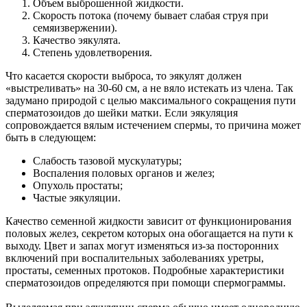
Объем выброшенной жидкости.
Скорость потока (почему бывает слабая струя при
семяизвержении).
Качество эякулята.
Степень удовлетворения.
Что касается скорости выброса, то эякулят должен
«выстреливать» на 30-60 см, а не вяло истекать из члена. Так
задумано природой с целью максимального сокращения пути
сперматозоидов до шейки матки. Если эякуляция
сопровождается вялым истечением спермы, то причина может
быть в следующем:
Слабость тазовой мускулатуры;
Воспаления половых органов и желез;
Опухоль простаты;
Частые эякуляции.
Качество семенной жидкости зависит от функционирования
половых желез, секретом которых она обогащается на пути к
выходу. Цвет и запах могут изменяться из-за посторонних
включений при воспалительных заболеваниях уретры,
простаты, семенных протоков. Подробные характеристики
сперматозоидов определяются при помощи спермограммы.