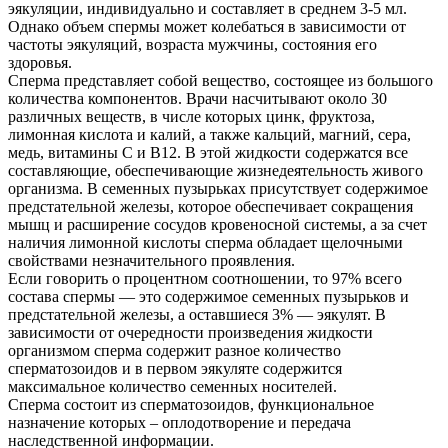
эякуляции, индивидуально и составляет в среднем 3-5 мл.
Однако объем спермы может колебаться в зависимости от
частоты эякуляций, возраста мужчины, состояния его
здоровья.
Сперма представляет собой вещество, состоящее из большого
количества компонентов. Врачи насчитывают около 30
различных веществ, в числе которых цинк, фруктоза,
лимонная кислота и калий, а также кальций, магний, сера,
медь, витамины С и B12. В этой жидкости содержатся все
составляющие, обеспечивающие жизнедеятельность живого
организма. В семенных пузырьках присутствует содержимое
предстательной железы, которое обеспечивает сокращения
мышц и расширение сосудов кровеносной системы, а за счет
наличия лимонной кислоты сперма обладает щелочными
свойствами незначительного проявления.
Если говорить о процентном соотношении, то 97% всего
состава спермы — это содержимое семенных пузырьков и
предстательной железы, а оставшиеся 3% — эякулят. В
зависимости от очередности произведения жидкости
организмом сперма содержит разное количество
сперматозоидов и в первом эякуляте содержится
максимальное количество семенных носителей.
Сперма состоит из сперматозоидов, функциональное
назначение которых – оплодотворение и передача
наследственной информации.