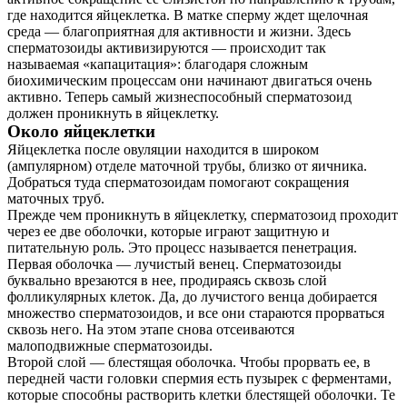
где находится яйцеклетка. В матке сперму ждет щелочная
среда — благоприятная для активности и жизни. Здесь
сперматозоиды активизируются — происходит так
называемая «капацитация»: благодаря сложным
биохимическим процессам они начинают двигаться очень
активно. Теперь самый жизнеспособный сперматозоид
должен проникнуть в яйцеклетку.
Около яйцеклетки
Яйцеклетка после овуляции находится в широком
(ампулярном) отделе маточной трубы, близко от яичника.
Добраться туда сперматозоидам помогают сокращения
маточных труб.
Прежде чем проникнуть в яйцеклетку, сперматозоид проходит
через ее две оболочки, которые играют защитную и
питательную роль. Это процесс называется пенетрация.
Первая оболочка — лучистый венец. Сперматозоиды
буквально врезаются в нее, продираясь сквозь слой
фолликулярных клеток. Да, до лучистого венца добирается
множество сперматозоидов, и все они стараются прорваться
сквозь него. На этом этапе снова отсеиваются
малоподвижные сперматозоиды.
Второй слой — блестящая оболочка. Чтобы прорвать ее, в
передней части головки спермия есть пузырек с ферментами,
которые способны растворить клетки блестящей оболочки. Те