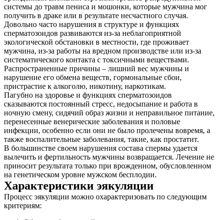
системы до травм пениса и мошонки, которые мужчина мог
получить в драке или в результате несчастного случая.
Довольно часто нарушения в структуре и функциях
сперматозоидов развиваются из-за неблагоприятной
экологической обстановки в местности, где проживает
мужчина, из-за работы на вредном производстве или из-за
систематического контакта с токсичными веществами.
Распространенные причины – лишний вес мужчины и
нарушение его обмена веществ, гормональные сбои,
пристрастие к алкоголю, никотину, наркотикам.
Пагубно на здоровье и функциях сперматозоидов
сказываются постоянный стресс, недосыпание и работа в
ночную смену, сидячий образ жизни и неправильное питание,
перенесенные венерические заболевания и половые
инфекции, особенно если они не было пролечены вовремя, а
также воспалительные заболевания, такие, как простатит.
В большинстве своем нарушения состава спермы удается
вылечить и фертильность мужчины возвращается. Лечение не
приносит результата только при врожденном, обусловленном
на генетическом уровне мужском бесплодии.
Характеристики эякуляции
Процесс эякуляции можно охарактеризовать по следующим
критериям: