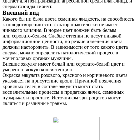
хватает для нейтрализации агрессивной среды влагалища, и
сперматозоиды гибнут.
Контакты
Внешний вид
Какого бы ни была цвета семенная жидкость, на способность
к оплодотворению этот фактор практически не имеет
никакого влияния. В норме цвет должен быть белым
или серовато-белым. Слабые оттенки не несут никакой
информационной ценности, но резкие изменения цвета
должны насторожить. В зависимости от того какого цвета
сперма, можно определить патологический процесс в
мочеполовых органах мужчины.
Внешне эякулят имеет белый или серовато-белый цвет и
умеренно вязкую консистенцию.
Окраска эякулята розового, красного и коричневого цвета
указывает на присутствие крови. Причиной появления
кровяных телец в составе эякулята могут стать
воспалительные процессы в придатках яичек, семенных
пузырьках и простате. Источником эритроцитов могут
являться и различные травмы.