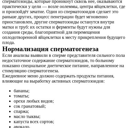
сперматозоиды, которые проникнут сквозь нее, оказываются
практически у цели — возле оолеммы, центра яйцеклетки, где
и произойдёт зачатие. Один из сперматозоидов сделает это
раньше других, процесс пенетрации будет мгновенно
приостановлен, другие сперматозоиды останутся внутри
матки и труб: их остатки и ферменты будут нужны для
создания среды, благоприятной для перемещения
оплодотворенной яйцеклетки к месту прикрепления будущего
плода.
Нормализация сперматогенеза
Если анализы выявили в сперме представителя сильного пола
недостаточное содержание сперматозоидов, то больному
показано специальное диетическое питание, направленное на
стимуляцию сперматогенеза.
Ежедневное меню должно содержать продукты питания,
влияющие на выработку активных сперматозоидов:
бананы;
томаты;
орехи любых видов;
сок гранатовый;
спаржа;
масло тыквы;
капуста всех сортов;
авокадо.