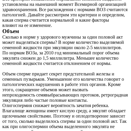
установлены на нынешний момент Всемирной организацией
здравоохранения. Все расхождения с нормами ВОЗ считаются
патологией. Давайте рассмотрим эти критерии и определим,
какая сперма считается нормальной и какие факторы
влияют на ее изменение.
Объем
Сколько в норме у здорового мужчины за один половой акт
может выделяться спермы? В норме количество выделяемой
семенной жидкости при эякуляции около 2-5 миллилитров.
По нормам ВОЗа, за 2010 год минимальный порог объема
эякулята снижен до 1,5 миллилитра. Меньшее количество
О нас
семенной жидкости считается отклонением от нормы.
Услуги
Объем сперме придает секрет предстательной железы и
семенных пузырьков. Уменьшение его количества говорит о
патологических нарушениях в работе этих органов. Кроме
Акции
этого, сокращение объемов может вызвать
непроходимость семявыбрасывающих протоков, ретроградная
Отзывы
эякуляция либо частые половые контакты.
Олигоспермия снижает вероятность зачатия ребенка.
Статьи
Влагалище женщины имеет кислую среду, а эякулят обладает
щелочными свойствами. Поэтому и оплодотворение зависит
от того, сколько выделилось спермы за один половой акт. Так
как при олигоспермии объема выделенного эякулята не