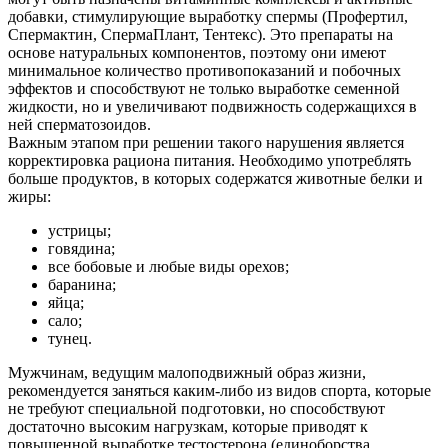
добавки, стимулирующие выработку спермы (Профертил,
Спермактин, СпермаПлант, Тентекс). Это препараты на
основе натуральных компонентов, поэтому они имеют
минимальное количество противопоказаний и побочных
эффектов и способствуют не только выработке семенной
жидкости, но и увеличивают подвижность содержащихся в
ней сперматозоидов.
Важным этапом при решении такого нарушения является
корректировка рациона питания. Необходимо употреблять
больше продуктов, в которых содержатся животные белки и
жиры:
устрицы;
говядина;
все бобовые и любые виды орехов;
баранина;
яйца;
сало;
тунец.
Мужчинам, ведущим малоподвижный образ жизни,
рекомендуется заняться каким-либо из видов спорта, которые
не требуют специальной подготовки, но способствуют
достаточно высоким нагрузкам, которые приводят к
повышенной выработке тестостерона (единоборства,