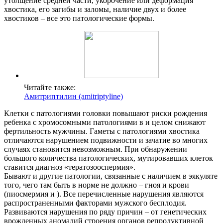
утолщение средней части, укорочение или деформация
хвостика, его загибы и заломы, наличие двух и более
хвостиков – все это патологические формы.
Читайте также:
Амитриптилин (amitriptyline)
Клетки с патологиями головки повышают риски рождения
ребенка с хромосомными патологиями в и целом снижают
фертильность мужчины. Гаметы с патологиями хвостика
отличаются нарушением подвижности и зачатие во многих
случаях становится невозможным. При обнаружении
большого количества патологических, мутировавших клеток
ставится диагноз «тератозооспермия».
Бывают и другие патологии, связанные с наличием в эякуляте
того, чего там быть в норме не должно – гноя и крови
(пиосмермия и ). Все перечисленные нарушения являются
распространенными факторами мужского бесплодия.
Развиваются нарушения по ряду причин – от генетических
врожденных аномалий строения органов репродуктивной