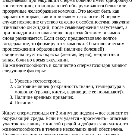
Выделяемая при эякуляции сперма обычно имеет однородную
консистенцию, но иногда в ней обнаруживаются белые или
прозрачные желеобразные комочки. Это может быть как
вариантом нормы, так и признаком патологии. В первом
случае появление сгустков связано с особенностями эякулята:
изначально он жидкий, после семяизвержения загустевает, а
при попадании во влагалище под воздействием энзимов
снова разжижается. Если сексу предшествовало долгое
воздержание, то формируются комочки. О патологическом
происхождении образований (наличие болезней)
свидетельствует их окраска (желтая, бурая), неприятный
запах, боли во время эякуляции.
На жизнеспособность и количество сперматозоидов влияют
следующие факторы:
Уровень тестостерона.
Состояние яичек (сохранность тканей, температура в
мошонке (грыжи, кисты, варикоцеле ее повышают)).
Наличие вредных привычек.
Питание.
Живут сперматозоиды от 2 минут до недели – все зависит от
окружающей среды. Если им удается «проскочить» опасный
участок влагалища с кислой средой и добраться до матки, то
жизнеспособность в течение нескольких дней обеспечена.
После эякуляции сперматозоиды могут жить на головке