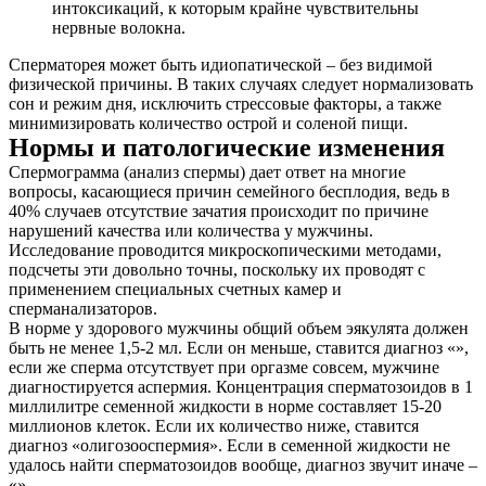
интоксикаций, к которым крайне чувствительны
нервные волокна.
Сперматорея может быть идиопатической – без видимой
физической причины. В таких случаях следует нормализовать
сон и режим дня, исключить стрессовые факторы, а также
минимизировать количество острой и соленой пищи.
Нормы и патологические изменения
Спермограмма (анализ спермы) дает ответ на многие
вопросы, касающиеся причин семейного бесплодия, ведь в
40% случаев отсутствие зачатия происходит по причине
нарушений качества или количества у мужчины.
Исследование проводится микроскопическими методами,
подсчеты эти довольно точны, поскольку их проводят с
применением специальных счетных камер и
сперманализаторов.
В норме у здорового мужчины общий объем эякулята должен
быть не менее 1,5-2 мл. Если он меньше, ставится диагноз «»,
если же сперма отсутствует при оргазме совсем, мужчине
диагностируется аспермия. Концентрация сперматозоидов в 1
миллилитре семенной жидкости в норме составляет 15-20
миллионов клеток. Если их количество ниже, ставится
диагноз «олигозооспермия». Если в семенной жидкости не
удалось найти сперматозоидов вообще, диагноз звучит иначе –
«».