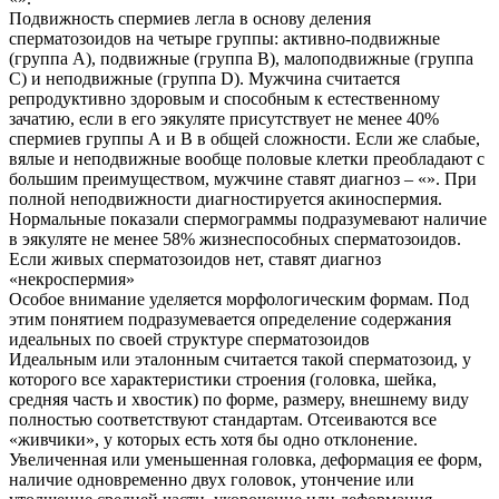
Подвижность спермиев легла в основу деления
сперматозоидов на четыре группы: активно-подвижные
(группа А), подвижные (группа В), малоподвижные (группа
С) и неподвижные (группа D). Мужчина считается
репродуктивно здоровым и способным к естественному
зачатию, если в его эякуляте присутствует не менее 40%
спермиев группы А и В в общей сложности. Если же слабые,
вялые и неподвижные вообще половые клетки преобладают с
большим преимуществом, мужчине ставят диагноз – «». При
полной неподвижности диагностируется акиноспермия.
Нормальные показали спермограммы подразумевают наличие
в эякуляте не менее 58% жизнеспособных сперматозоидов.
Если живых сперматозоидов нет, ставят диагноз
«некроспермия»
Особое внимание уделяется морфологическим формам. Под
этим понятием подразумевается определение содержания
идеальных по своей структуре сперматозоидов
Идеальным или эталонным считается такой сперматозоид, у
которого все характеристики строения (головка, шейка,
средняя часть и хвостик) по форме, размеру, внешнему виду
полностью соответствуют стандартам. Отсеиваются все
«живчики», у которых есть хотя бы одно отклонение.
Увеличенная или уменьшенная головка, деформация ее форм,
наличие одновременно двух головок, утончение или