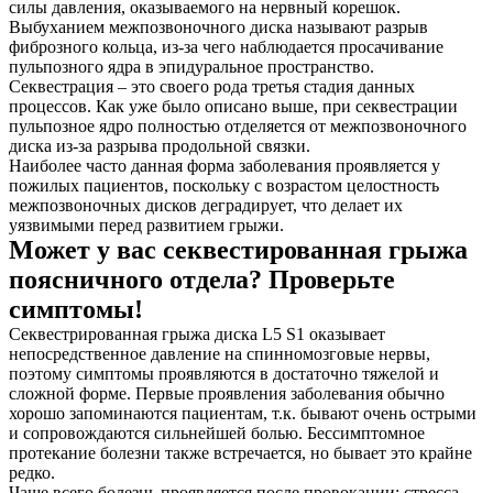
силы давления, оказываемого на нервный корешок.
Выбуханием межпозвоночного диска называют разрыв
фиброзного кольца, из-за чего наблюдается просачивание
пульпозного ядра в эпидуральное пространство.
Секвестрация – это своего рода третья стадия данных
процессов. Как уже было описано выше, при секвестрации
пульпозное ядро полностью отделяется от межпозвоночного
диска из-за разрыва продольной связки.
Наиболее часто данная форма заболевания проявляется у
пожилых пациентов, поскольку с возрастом целостность
межпозвоночных дисков деградирует, что делает их
уязвимыми перед развитием грыжи.
Может у вас секвестированная грыжа
поясничного отдела? Проверьте
симптомы!
Секвестрированная грыжа диска L5 S1 оказывает
непосредственное давление на спинномозговые нервы,
поэтому симптомы проявляются в достаточно тяжелой и
сложной форме. Первые проявления заболевания обычно
хорошо запоминаются пациентам, т.к. бывают очень острыми
и сопровождаются сильнейшей болью. Бессимптомное
протекание болезни также встречается, но бывает это крайне
редко.
Чаще всего болезнь проявляется после провокации: стресса,