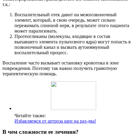
т.к.:
Воспалительный отек давит на межпозвоночный
элемент, который, в свою очередь, может сильно
пережимать спинной нерв, в результате этого пациента
может парализовать.
Протеогликаны (молекулы, входящие в состав
выпавшего элемента пульпозного ядра) могут попасть в
позвоночный канал и вызвать аутоиммунный
воспалительный процесс.
Воспаление часто вызывает остановку кровотока в зоне
О нас
повреждения. Поэтому так важно получить грамотную
терапевтическую помощь.
Услуги
Акции
Отзывы
Статьи
Читайте также:
Избавляемся от артроза шеи на раз-два!
В чем сложности ее лечения?