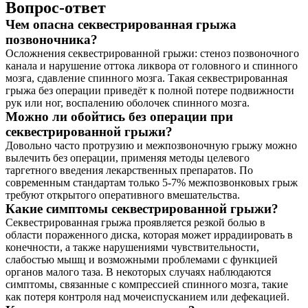
Вопрос-ответ
Чем опасна секвестрированная грыжа
позвоночника?
Осложнения секвестрированной грыжи: стеноз позвоночного
канала и нарушение оттока ликвора от головного и спинного
мозга, сдавление спинного мозга. Такая секвестрированная
грыжа без операции приведёт к полной потере подвижности
рук или ног, воспалению оболочек спинного мозга.
Можно ли обойтись без операции при
секвестрированной грыжи?
Довольно часто протрузию и межпозвоночную грыжу можно
вылечить без операции, применяя методы целевого
таргетного введения лекарственных препаратов. По
современным стандартам только 5-7% межпозвонковых грыж
требуют открытого оперативного вмешательства.
Какие симптомы секвестрированной грыжи?
Секвестрированная грыжа проявляется резкой болью в
области пораженного диска, которая может иррадиировать в
конечности, а также нарушениями чувствительности,
слабостью мышц и возможными проблемами с функцией
органов малого таза. В некоторых случаях наблюдаются
симптомы, связанные с компрессией спинного мозга, такие
как потеря контроля над мочеиспусканием или дефекацией.