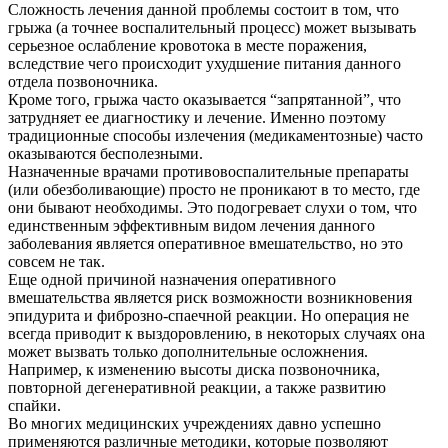
Сложность лечения данной проблемы состоит в том, что
Контакты
грыжа (а точнее воспалительный процесс) может вызывать
серьезное ослабление кровотока в месте поражения,
вследствие чего происходит ухудшение питания данного
отдела позвоночника.
Кроме того, грыжа часто оказывается “запрятанной”, что
затрудняет ее диагностику и лечение. Именно поэтому
традиционные способы излечения (медикаментозные) часто
оказываются бесполезными.
Назначенные врачами противовоспалительные препараты
(или обезболивающие) просто не проникают в то место, где
они бывают необходимы. Это подогревает слухи о том, что
единственным эффективным видом лечения данного
заболевания является оперативное вмешательство, но это
совсем не так.
Еще одной причиной назначения оперативного
вмешательства является риск возможности возникновения
эпидурита и фиброзно-спаечной реакции. Но операция не
всегда приводит к выздоровлению, в некоторых случаях она
может вызвать только дополнительные осложнения.
Например, к изменению высоты диска позвоночника,
повторной дегенеративной реакции, а также развитию
спайки.
Во многих медицинских учреждениях давно успешно
применяются различные методики, которые позволяют