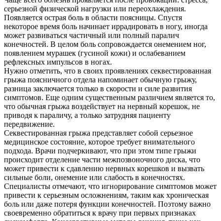
серьезной физической нагрузки или переохлаждения.
Появляется острая боль в области поясницы. Спустя
некоторое время боль начинает иррадировать в ногу, иногда
может развиваться частичный или полный паралич
конечностей. В целом боль сопровождается онемением ног,
появлением мурашек (гусиной кожи) и ослабеванием
рефлексных импульсов в ногах.
Нужно отметить, что в своих проявлениях секвестированная
грыжа поясничного отдела напоминает обычную грыжу,
разница заключается только в скорости и силе развития
симптомов. Еще одним существенным различием является то,
что обычная грыжа воздействует на нервный корешок, не
приводя к параличу, а только затрудняя пациенту
передвижение.
Секвестированная грыжа представляет собой серьезное
медицинское состояние, которое требует внимательного
подхода. Врачи подчеркивают, что при этом типе грыжи
происходит отделение части межпозвоночного диска, что
может привести к сдавлению нервных корешков и вызвать
сильные боли, онемение или слабость в конечностях.
Специалисты отмечают, что игнорирование симптомов может
привести к серьезным осложнениям, таким как хроническая
боль или даже потеря функции конечностей. Поэтому важно
своевременно обратиться к врачу при первых признаках