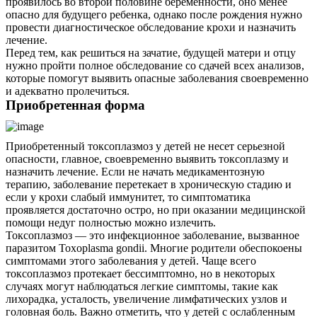
проявилось во второй половине беременности, оно менее
опасно для будущего ребенка, однако после рождения нужно
провести диагностическое обследование крохи и назначить
лечение.
Перед тем, как решиться на зачатие, будущей матери и отцу
нужно пройти полное обследование со сдачей всех анализов,
которые помогут выявить опасные заболевания своевременно
и адекватно пролечиться.
Приобретенная форма
Приобретенный токсоплазмоз у детей не несет серьезной
опасности, главное, своевременно выявить токсоплазму и
назначить лечение. Если не начать медикаментозную
терапию, заболевание перетекает в хроническую стадию и
если у крохи слабый иммунитет, то симптоматика
проявляется достаточно остро, но при оказании медицинской
помощи недуг полностью можно излечить.
Токсоплазмоз — это инфекционное заболевание, вызванное
паразитом Toxoplasma gondii. Многие родители обеспокоены
симптомами этого заболевания у детей. Чаще всего
токсоплазмоз протекает бессимптомно, но в некоторых
случаях могут наблюдаться легкие симптомы, такие как
лихорадка, усталость, увеличение лимфатических узлов и
головная боль. Важно отметить, что у детей с ослабленным