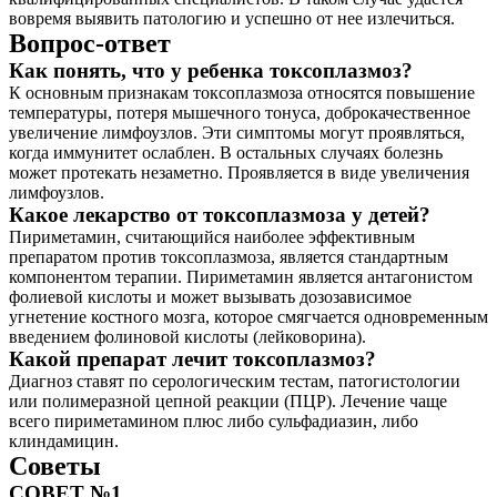
вовремя выявить патологию и успешно от нее излечиться.
Вопрос-ответ
Как понять, что у ребенка токсоплазмоз?
К основным признакам токсоплазмоза относятся повышение
температуры, потеря мышечного тонуса, доброкачественное
увеличение лимфоузлов. Эти симптомы могут проявляться,
когда иммунитет ослаблен. В остальных случаях болезнь
может протекать незаметно. Проявляется в виде увеличения
лимфоузлов.
Какое лекарство от токсоплазмоза у детей?
Пириметамин, считающийся наиболее эффективным
препаратом против токсоплазмоза, является стандартным
компонентом терапии. Пириметамин является антагонистом
фолиевой кислоты и может вызывать дозозависимое
угнетение костного мозга, которое смягчается одновременным
введением фолиновой кислоты (лейковорина).
Какой препарат лечит токсоплазмоз?
Диагноз ставят по серологическим тестам, патогистологии
или полимеразной цепной реакции (ПЦР). Лечение чаще
всего пириметамином плюс либо сульфадиазин, либо
клиндамицин.
Советы
СОВЕТ №1