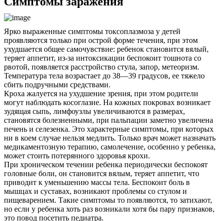
Симптомы заражения
Ярко выраженные симптомы токсоплазмоза у детей
проявляются только при острой форме течения, при этом
ухудшается общее самочувствие: ребенок становится вялый,
теряет аппетит, из-за интоксикации беспокоит тошнота со
рвотой, появляется расстройство стула, запор, метеоризм.
Температура тела возрастает до 38—39 градусов, ее тяжело
сбить подручными средствами.
Кроха жалуется на ухудшение зрения, при этом родители
могут наблюдать косоглазие. На кожных покровах возникает
зудящая сыпь, лимфоузлы увеличиваются в размерах,
становятся болезненными, при пальпации заметно увеличена
печень и селезенка. Это характерные симптомы, при которых
ни в коем случае нельзя медлить. Только врач может назначать
медикаментозную терапию, самолечение, особенно у ребенка,
может стоить потерянного здоровья крохи.
При хроническом течении ребенка периодически беспокоят
головные боли, он становится вялым, теряет аппетит, что
приводит к уменьшению массы тела. Беспокоит боль в
мышцах и суставах, возникают проблемы со стулом и
пищеварением. Такие симптомы то появляются, то затихают,
но если у ребенка хоть раз возникали хотя бы пару признаков,
это повод посетить педиатра.