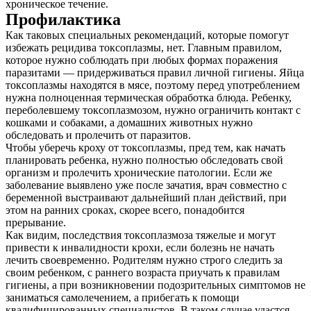
хроническое течение.
Профилактика
Как таковых специальных рекомендаций, которые помогут
избежать рецидива токсоплазмы, нет. Главным правилом,
которое нужно соблюдать при любых формах поражения
паразитами — придерживаться правил личной гигиены. Яйца
токсоплазмы находятся в мясе, поэтому перед употреблением
нужна полноценная термическая обработка блюда. Ребенку,
переболевшему токсоплазмозом, нужно ограничить контакт с
кошками и собаками, а домашних животных нужно
обследовать и пролечить от паразитов.
Чтобы уберечь кроху от токсоплазмы, пред тем, как начать
планировать ребенка, нужно полностью обследовать свой
организм и пролечить хронические патологии. Если же
заболевание выявлено уже после зачатия, врач совместно с
беременной выстраивают дальнейший план действий, при
этом на ранних сроках, скорее всего, понадобится
прерывание.
Как видим, последствия токсоплазмоза тяжелые и могут
привести к инвалидности крохи, если болезнь не начать
лечить своевременно. Родителям нужно строго следить за
своим ребенком, с раннего возраста приучать к правилам
гигиены, а при возникновении подозрительных симптомов не
заниматься самолечением, а прибегать к помощи
квалифицированных специалистов. В таком случае удастся