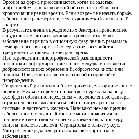
Эрозивная форма присоединяется, когда на задетых
инфекцией участках слизистой образуются небольшие
кровоточащие ранки-эрозии. Если вовремя не начать борьбу,
заболевание трансформируется в хронический смешанный
гастрит.
В результате влияния вредоносных бактерий кровеносные
сосуды истончаются и начинают кровоточить. Если
заболевание перешло в описанную фазу, значит, развилась
геморрагическая форма. Это серьёзное расстройство,
требующее постоянного контроля врача.
При зарождении гипертрофической разновидности
происходит деформирование стенок желудка и появление
доброкачественных образований, образуются кисты или
полипы. При дефиците лечения способно произойти
перерождение.
Современный ритм жизни благоприятствует формированию
болезни. Нехватка времени и быстрые перекусы на бегу,
фастфуд и объедание перед сном – перечисленные факторы
отрицательно сказываются на работе пищеварительной
системы, в частности, желудка. Называют немало причин
заболевания. Смешанный гастрит может появиться по
причине воздействия химических элементов, к примеру,
спирты, кислоты, щелочи. Отрицательно влияет уксус.
Употребление ряда лекарств открывает старт началу
заболевания.