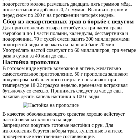
подогретого молока размешать двадцать пять граммов мёда,
после остывания добавить 0,2 г мумие. Выпивать утром и
перед сном по 200 г на протяжении четырёх недель.
Сбор из лекарственных трав в борьбе с недугом
Для приготовления отвара потребуется три части травы
зверобоя и по 1 части полыни, календулы, бессмертника и
подорожника. 70 г сухой смеси залить 300 миллиграммами
подогретой воды и держать на паровой бане 20 мин.
Употреблять настой советуют по 60 миллилитров, три-четыре
раза в сутки за 40 мин до еды.
Настойка прополиса
В готовом виде купить возможно в аптеке, желательно
самостоятельное приготовление. 50 г прополиса заливают
полулитром разбавленного спирта и настаивают при
температуре 18-22 градуса неделю, временами встряхивая
бутылочку со смесью. Принимать следует за час до еды,
накапав десять капель настойки в 100 г воды.
В качестве обволакивающего средства хорошо действует
настой овсяных хлопьев на воде.
Запрещается покупать готовые настойки с рук. Для
изготовления берутся наборы трав, купленные в аптеке,
проверенные качественные составляющие.