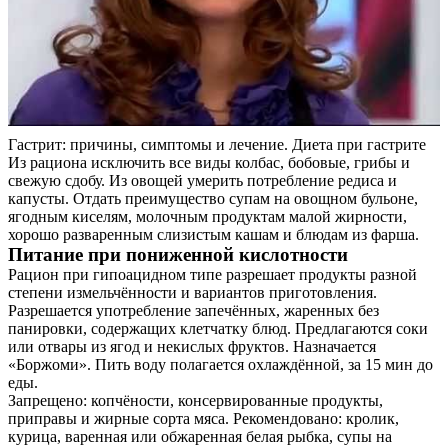
Гастрит: причины, симптомы и лечение. Диета при гастрите
Из рациона исключить все виды колбас, бобовые, грибы и
свежую сдобу. Из овощей умерить потребление редиса и
капусты. Отдать преимущество супам на овощном бульоне,
ягодным киселям, молочным продуктам малой жирности,
хорошо разваренным слизистым кашам и блюдам из фарша.
Питание при пониженной кислотности
Рацион при гипоацидном типе разрешает продукты разной
степени измельчённости и вариантов приготовления.
Разрешается употребление запечённых, жаренных без
панировки, содержащих клетчатку блюд. Предлагаются соки
или отвары из ягод и некислых фруктов. Назначается
«Боржоми». Пить воду полагается охлаждённой, за 15 мин до
еды.
Запрещено: копчёности, консервированные продукты,
приправы и жирные сорта мяса. Рекомендовано: кролик,
курица, варенная или обжаренная белая рыбка, супы на