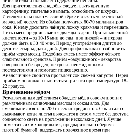
незначительно повышает содержание пепсина.
Для приготовления снадобья следует взять крупную
картофелину, тщательно вымыть, отскоблить от шкурки.
Измельчить на пластмассовой тёрке и отжать через чистый
марлевый лоскут. Из объёма получится 60-70 миллилитров
сока. К нему досыпать чайную ложку крахмала и перемешать.
Пить смесь предписывается дважды в день. При завышенной
кислотности – за 10-15 мин до еды, при низкой – интервал
должен быть в 30-40 мин. Период употребления длится до
десяти-четырнадцати дней. Для профилактики возобновить
приём через месяц. Подобная смесь имеет эффект лёгкого
слабительного средства. Приём «бабушкиного» лекарства
совершенно безвреден, не грозит неожиданными
последствиями и помогает пищеварению.
Аналогичные свойства проявляет сок свежей капусты. Перед
приёмом он должен выстояться три часа при температуре 18-
22 градуса.
Врачевание мёдом
Результативным действием обладает мёд в совокупности с
размягчённым сливочным маслом и соком алоэ. Для
смешивания взять по 200 г всех ингредиентов. Сок из алоэ
выжимают, когда листья вылежатся в сухом месте без доступа
солнечного света на протяжении нескольких дней. Лучше
поместить их в холодильник, предварительно обернув
плотной бумагой, выдержать положенное время при