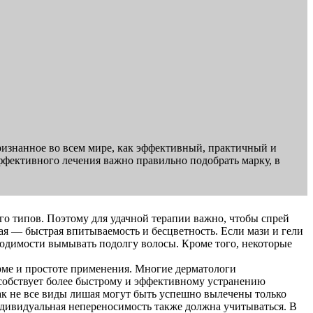
ризнанное во всем мире, как эффективный, практичный и
ффективного лечения важно правильно подобрать марку, в
го типов. Поэтому для удачной терапии важно, чтобы спрей
ая — быстрая впитываемость и бесцветность. Если мази и гели
бходимости вымывать подолгу волосы. Кроме того, некоторые
орме и простоте применения. Многие дерматологи
особствует более быстрому и эффективному устранению
ак не все виды лишая могут быть успешно вылечены только
ндивидуальная непереносимость также должна учитываться. В