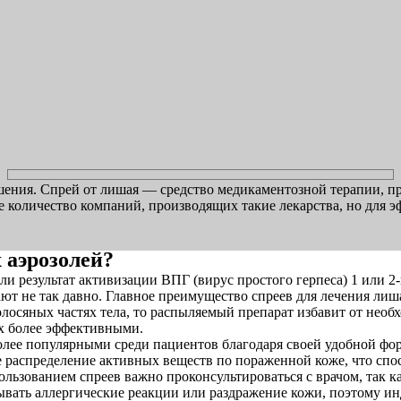
шения. Спрей от лишая — средство медикаментозной терапии, п
 количество компаний, производящих такие лекарства, но для э
 аэрозолей?
 результат активизации ВПГ (вирус простого герпеса) 1 или 2-
ют не так давно. Главное преимущество спреев для лечения лиш
олосяных частях тела, то распыляемый препарат избавит от нео
их более эффективными.
 более популярными среди пациентов благодаря своей удобной ф
е распределение активных веществ по пораженной коже, что сп
льзованием спреев важно проконсультироваться с врачом, так к
ывать аллергические реакции или раздражение кожи, поэтому и