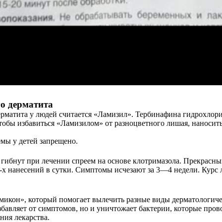
о дерматита
матита у людей считается «Ламизил». Тербинафина гидрохлорид,
бы избавиться «Ламизилом» от разноцветного лишая, наносить 
емы у детей запрещено.
бнут при лечении спреем на основе клотримазола. Прекрасным
2-х нанесений в сутки. Симптомы исчезают за 3—4 недели. Курс
микон», который помогает вылечить разные виды дерматологиче
бавляет от симптомов, но и уничтожает бактерии, которые пров
ния лекарства.