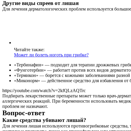
Другие виды спреев от лишая
Для лечения дерматологических проблем используется большое
Читайте также:
Может ли болеть ноготь при грибке?
«Тербинафин» — подходит для терапии дрожжевых грибк
«Фунготербин» — работает против всех видов дерматито
«Термикон» — борется с кожными заболеваниями разной 
«Миконорм» — действенное средство для избавления от 
https://youtube.com/watch?v=2kfQLzAQTrc
Подбирать лекарственные препараты может только врач-дермат
аллергических реакций. При беременности использовать медика
проблем не назначают.
Вопрос-ответ
Какие средства убивают лишай?
Для лечения лишая используются противогрибковые средства, т