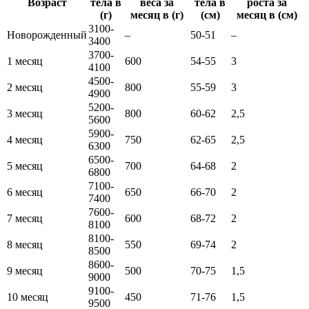
Возраст
тела в
веса за
тела в
роста за
(г)
месяц в (г)
(см)
месяц в (см)
3100-
Новорожденный
–
50-51
–
3400
3700-
1 месяц
600
54-55
3
4100
4500-
2 месяц
800
55-59
3
4900
5200-
3 месяц
800
60-62
2,5
5600
5900-
4 месяц
750
62-65
2,5
6300
6500-
5 месяц
700
64-68
2
6800
7100-
6 месяц
650
66-70
2
7400
7600-
7 месяц
600
68-72
2
8100
8100-
8 месяц
550
69-74
2
8500
8600-
9 месяц
500
70-75
1,5
9000
9100-
10 месяц
450
71-76
1,5
9500