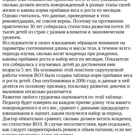
сколько должен весить новорожденный в разные этапы своей
жизни и какова норма прибавки веса и роста по месяцам.
Однако считалось, что данные, приведенные в этих
рекомендациях, не совсем верны. Поэтому на протяжении
практически 30 лет собиралась статистика развития почти 10
тысяч детей из стран с разным климатом и экономическим
уровнем.
Исследователи в своих изысканиях обращали внимание на
параметры соотношения длины и массы тела, в течение всего
периода изучая, сколько весят младенцы при рождении,
каковы прибавки роста и набор веса по месяцам. Показатели
эти собирались у изучаемых детей до достижения ими
возраста 5 лет. На основании этой поистине скрупулезной
работы членов ВОЗ была создана таблица норм прибавки веса
и роста детей. Она опубликована в 2006 году, и данные в ней
делятся по половому признаку, поскольку развитие девочек и
мальчиков несколько различается.
Развитие любого грудничка оценивается по этой таблице.
Педиатр будет измерять на каждом приеме длину тела вашего
новорожденного и его вес, сравнит с данными предыдущего
взвешивания и оценит, каким получился набор за период.
Доктор обязательно сравнит, сколько должен весить младенец
по статистике ВОЗ. В случае несоответствия, врач подскажет,
как следует скорректировать режим и объем питания, если вес
вашего грудничка далек от нормы.