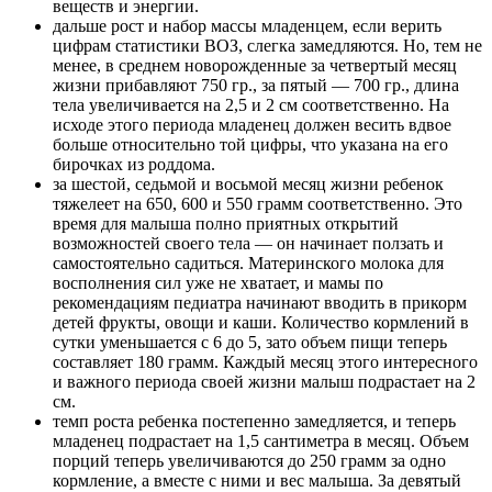
веществ и энергии.
Контакты
дальше рост и набор массы младенцем, если верить
цифрам статистики ВОЗ, слегка замедляются. Но, тем не
менее, в среднем новорожденные за четвертый месяц
жизни прибавляют 750 гр., за пятый — 700 гр., длина
тела увеличивается на 2,5 и 2 см соответственно. На
исходе этого периода младенец должен весить вдвое
больше относительно той цифры, что указана на его
бирочках из роддома.
за шестой, седьмой и восьмой месяц жизни ребенок
тяжелеет на 650, 600 и 550 грамм соответственно. Это
время для малыша полно приятных открытий
возможностей своего тела — он начинает ползать и
самостоятельно садиться. Материнского молока для
восполнения сил уже не хватает, и мамы по
рекомендациям педиатра начинают вводить в прикорм
детей фрукты, овощи и каши. Количество кормлений в
сутки уменьшается с 6 до 5, зато объем пищи теперь
составляет 180 грамм. Каждый месяц этого интересного
и важного периода своей жизни малыш подрастает на 2
см.
темп роста ребенка постепенно замедляется, и теперь
младенец подрастает на 1,5 сантиметра в месяц. Объем
порций теперь увеличиваются до 250 грамм за одно
кормление, а вместе с ними и вес малыша. За девятый