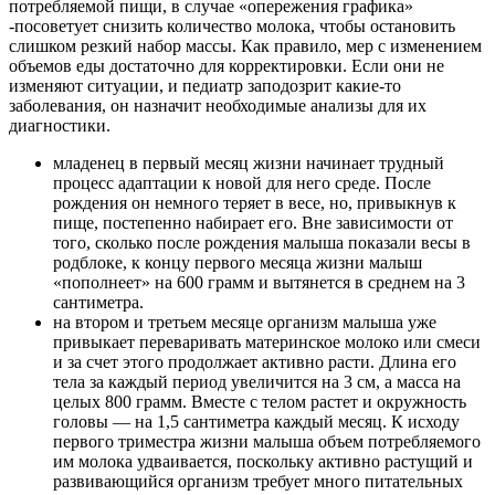
потребляемой пищи, в случае «опережения графика»
-посоветует снизить количество молока, чтобы остановить
слишком резкий набор массы. Как правило, мер с изменением
объемов еды достаточно для корректировки. Если они не
изменяют ситуации, и педиатр заподозрит какие-то
заболевания, он назначит необходимые анализы для их
диагностики.
младенец в первый месяц жизни начинает трудный
процесс адаптации к новой для него среде. После
рождения он немного теряет в весе, но, привыкнув к
пище, постепенно набирает его. Вне зависимости от
О нас
того, сколько после рождения малыша показали весы в
родблоке, к концу первого месяца жизни малыш
Услуги
«пополнеет» на 600 грамм и вытянется в среднем на 3
сантиметра.
на втором и третьем месяце организм малыша уже
Акции
привыкает переваривать материнское молоко или смеси
и за счет этого продолжает активно расти. Длина его
Отзывы
тела за каждый период увеличится на 3 см, а масса на
целых 800 грамм. Вместе с телом растет и окружность
Статьи
головы — на 1,5 сантиметра каждый месяц. К исходу
первого триместра жизни малыша объем потребляемого
им молока удваивается, поскольку активно растущий и
развивающийся организм требует много питательных