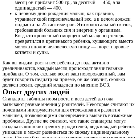
месяц он прибавит 500 гр., за десятый — 450, а за
одиннадцатый — 400.
к первому дню рождения малыш, как правило,
утраивает свой первоначальный вес, а в целом должен
подрасти на 25 сантиметров. Это колоссальный скачок,
требовавший больших сил и энергии у организма.
Когда-то крошечный сморщенный младенец теперь
превратился в крепенького ребенка, кушающего вместо
молока вполне человеческую пищу — пюре, паровые
котлеты и супы.
Как вы видим, рост и вес ребенка до года активно
увеличиваются, каждый месяц происходят значительные
прибавки. О том, сколько весит ваш новорожденный, вам
будет говорить педиатр на приеме, он же озвучит, сколько
должен весить средний младенец по мнению ВОЗ.
Опыт других людей
Стандарты таблицы норм роста и веса детей до года
вызывают разные мнения у родителей. Некоторые считают их
полезными инструментами для отслеживания развития
малышей, позволяющими своевременно выявить возможные
проблемы. Другие же считают, что такие стандарты могут
создавать лишнюю тревогу у родителей, ведь каждый ребенок
уникален и может развиваться по своему индивидуальному
пути. Однако большинство экспертов сходятся во мнении, что