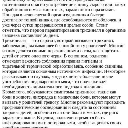
потенциально опасно употребление в пищу сырого или плохо
обработанного мяса животных, зараженного паразитами.
Попадая в человеческий организм, личинки быстро
достигают тонкой кишки, где освобождаются от оболочек, и
уже через сутки превращаются в зрелые особи. Стоит
отметить, что период паразитирования трихинелл в организме
человека составляет 56 дней.
Трихинелла — это паразит, который вызывает трихиноз,
заболевание, вызывающее беспокойство у родителей. Многие
из них делятся своими переживаниями о том, как защитить
детей от этого опасного червя. В основном, родители
отмечают важность соблюдения правил гигиены и
тщательной термической обработки мяса, особенно свинины,
которая является основным источником инфекции. Некоторые
рассказывают о случаях, когда их дети заболевали после
употребления недоваренного мяса, что подчеркивает
необходимость внимательного подхода к питанию.
Кроме того, обсуждаются симптомы трихиноза, такие как
боли в животе, лихорадка и мышечные боли, которые могут
вызвать у родителей тревогу. Многие рекомендуют проводить
профилактические обследования и следить за состоянием
здоровья детей, особенно если они были в местах, где риск
заражения выше. В целом, родители стремятся быть
информированными и осторожными, чтобы защитить своих
детей от этого паразита.