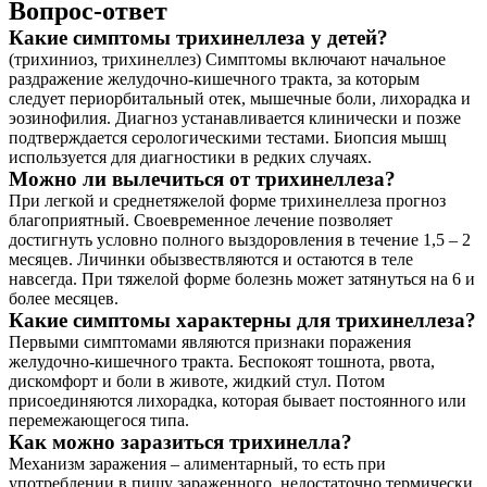
Вопрос-ответ
Какие симптомы трихинеллеза у детей?
(трихиниоз, трихинеллез) Симптомы включают начальное
раздражение желудочно-кишечного тракта, за которым
следует периорбитальный отек, мышечные боли, лихорадка и
эозинофилия. Диагноз устанавливается клинически и позже
подтверждается серологическими тестами. Биопсия мышц
используется для диагностики в редких случаях.
Можно ли вылечиться от трихинеллеза?
При легкой и среднетяжелой форме трихинеллеза прогноз
благоприятный. Своевременное лечение позволяет
достигнуть условно полного выздоровления в течение 1,5 – 2
месяцев. Личинки обызвествляются и остаются в теле
навсегда. При тяжелой форме болезнь может затянуться на 6 и
более месяцев.
Какие симптомы характерны для трихинеллеза?
Первыми симптомами являются признаки поражения
желудочно-кишечного тракта. Беспокоят тошнота, рвота,
дискомфорт и боли в животе, жидкий стул. Потом
присоединяются лихорадка, которая бывает постоянного или
перемежающегося типа.
Как можно заразиться трихинелла?
Механизм заражения – алиментарный, то есть при
употреблении в пищу зараженного, недостаточно термически