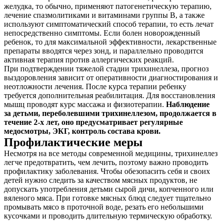
желудка, то обычно, применяют патогенетическую терапию,
лечение спазмолитиками и витаминами группы B, а также
используют симптоматический способ терапии, то есть лечат
непосредственно симптомы. Если болен новорожденный
ребенок, то для максимальной эффективности, лекарственные
препараты вводятся через зонд, и параллельно проводится
активная терапия против аллергических реакций.
При подтверждении тяжелой стадии трихинеллеза, прогноз
выздоровления зависит от оперативности диагностирования и
неотложности лечения. После курса терапии ребенку
требуется дополнительная реабилитация. Для восстановления
мышц проводят курс массажа и физиотерапии.
Наблюдение
за детьми, переболевшими трихинеллезом, продолжается в
течение 2-х лет, оно предусматривает регулярные
медосмотры, ЭКГ, контроль состава крови.
Профилактические меры
Несмотря на все методы современной медицины, трихинеллез
легче предотвратить, чем лечить, поэтому важно проводить
профилактику заболевания. Чтобы обезопасить себя и своих
детей нужно следить за качеством мясных продуктов, не
допускать употребления детьми сырой дичи, копченного или
вяленого мяса. При готовке мясных блюд следует тщательно
промывать мясо в проточной воде, резать его небольшими
кусочками и проводить длительную термическую обработку.