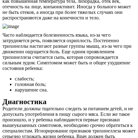
как повышенная температура тела, лихорадка, отек век,
отечность на лице, конъюнктивит. Иногда у больного может
Контакты
не быть отеков, а иногда при более тяжелых случаях они
распространяются даже на конечности и тело.
Часто наблюдается болезненность языка, из-за чего
затрудняется речь, появляется охриплость. Постепенно
трихинеллы настигают разные группы мышц, из-за чего при
движении ощущается боль. Еще одним проявлением
трихинеллеза считается сыпь, которая сопровождается
сильным зудом. Симптомом может быть и общее ухудшение
состояния ребенка:
слабость;
головная боль;
нарушение сна.
Диагностика
Родители должны тщательно следить за питанием детей, и не
допускать употребления в пищу сырого мяса. Если же такое
произошло, и у ребенка наблюдаются первые признаки
вышеуказанных симптомов, необходимо срочно обратиться к
специалистам. Игнорирование признаков трихинеллеза может
серьезно угрожать жизни ребенка. Врач должен быть