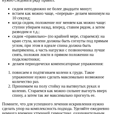
нужно следовать ряду правил:
сидим неподвижно не более двадцати минут;
встаем как можно чаще, «перерыв» делаем минимум на
10 секунд;
когда сидим, положение ног меняем как можно чаще:
ступни убираем назад, вперед, ставим рядом, а затем
разводим и т.д.;
сидим «правильно» (по крайней мере, стараемся): на
краю стула, колени должны быть согнуты под прямым
углом, при этом в идеале спина должна быть
выпрямлена, а часть нагрузки с позвоночника лучше
снять, положив локти в прямом положении на
подклокотники;
делаем периодически компенсаторные упражнения:
повисаем и подтягиваем колени к груди. Такое
упражнение нужно сделать максимально возможное
количество раз.
Принимаем на полу стойку на вытянутых руках и
коленях. Стараемся как можно сильнее выгнуть вверх
спину, а затем так же максимально прогнуть ее.
Помните, что для успешного лечения искривления нужно
сделать упор на комплексность подхода. Уделяйте ежедневно
немного времени утренней гимнастике, оздоровительным