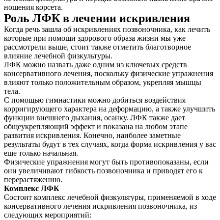
ношения корсета.
Роль ЛФК в лечении искривления
Когда речь зашла об искривлениях позвоночника, как лечить
которые при помощи здорового образа жизни мы уже
рассмотрели выше, стоит также отметить благотворное
влияние лечебной физкультуры.
ЛФК можно назвать даже одним из ключевых средств
консервативного лечения, поскольку физические упражнения
влияют только положительным образом, укрепляя мышцы
тела.
С помощью гимнастики можно добиться воздействия
О нас
корригирующего характера на деформацию, а также улучшить
функции внешнего дыхания, осанку. ЛФК также дает
Услуги
общеукрепляющий эффект и показана на любом этапе
развития искривления. Конечно, наиболее заметные
Акции
результаты будут в тех случаях, когда форма искривления у вас
еще только начальная.
Физические упражнения могут быть противопоказаны, если
Отзывы
они увеличивают гибкость позвоночника и приводят его к
перерастяжению.
Статьи
Комплекс ЛФК
Состоит комплекс лечебной физкультуры, применяемой в ходе
консервативного лечения искривления позвоночника, из
следующих мероприятий: