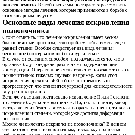
как его лечить?
В этой статье мы постараемся рассмотреть
основные методы лечения, которые применяются в борьбе с
этим коварным недугом.
Основные виды лечения искривления
позвоночника
Стоит отметить, что лечение искривления имеет весьма
благоприятные прогнозы, если проблема обнаружена еще на
ранней стадии. Вообще существует два вида лечения:
бескровное (консервативное) и хирургическое.
В случае с последним способом, подразумевается то, что в
организм будут внедрены различные поддерживающие
конструкции. Оперативное вмешательство показано только в
исключительно тяжелых случаях, например, когда угол
искривления превысил 400 и болезнь стремительно
прогрессирует, что становится угрозой для жизнедеятельности
внутренних органов.
Если же у вас диагностировано искривление II или I степени,
то лечение будет консервативным. Но, так или иначе, выбор
метода лечения будет зависеть от возраста пациента, типа его
искривления и степени, которой уже достигла деформация
позвоночника.
Можно ли вылечить искривление позвоночника? В данном
случае ответ будет неоднозначным, поскольку полностью
избавиться от недуга есть шанс только в юности, а именно в