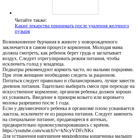
Читайте также:
Какие лекарства принимать после удаления желчного
пузыря
Возникновение бурчания в животе у новорожденного
заключается в самом процессе кормления. Молодая мама
должна смотреть, как ребенок берет грудь и заглатывает
воздух. Следует отрегулировать режим питания, чтобы
исключить голод у младенца.
Педиатры рекомендуют кормить часто, но малыми порциями.
При этом женщине необходимо следить за рационом.
Питаться следует правильно и сбалансировано, лучше завести
дневник питания. Тщательно выбирать смеси при переходе на
искусственное кормление, организм ребенка должен хорошо
их усваивать. Введение в прикорм козьего или коровьего
молока разрешено после 1 года.
Если у двухмесячного ребенка в организме плохо усваивается
лактоза, исключите ее из рациона питания. Следует заменить
на специальное питание, продающееся в аптеках,
предварительно проконсультировавшись с врачом.
https://youtube.com/watch?v=kNcyVDFcNKs
Для устранения нарушения микрофлоры кишечника малышу