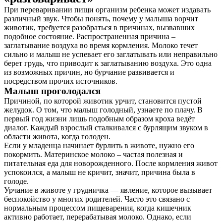
При переваривании пищи организм ребенка может издавать
различный звук. Чтобы понять, почему у малыша ворчит
животик, требуется разобраться в причинах, вызвавших
подобное состояние. Распространенная причина –
заглатывание воздуха во время кормления. Молоко течет
сильно и малыш не успевает его заглатывать или неправильно
берет грудь, что приводит к заглатыванию воздуха. Это одна
из возможных причин, но бурчание развивается и
посредством прочих источников.
Малыш проголодался
Причиной, по которой животик урчит, становится пустой
желудок. О том, что малыш голодный, узнаете по плачу. В
первый год жизни лишь подобным образом кроха ведёт
диалог. Каждый взрослый сталкивался с бурлящим звуком в
области живота, когда голоден.
Если у младенца начинает бурлить в животе, нужно его
покормить. Материнское молоко – частая полезная и
питательная еда для новорожденного. После кормления живот
успокоился, а малыш не кричит, значит, причина была в
голоде.
Урчание в животе у грудничка — явление, которое вызывает
беспокойство у многих родителей. Часто это связано с
нормальным процессом пищеварения, когда кишечник
активно работает, перерабатывая молоко. Однако, если