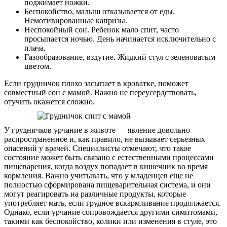
поджимает ножки.
Беспокойство, малыш отказывается от еды.
Немотивированные капризы.
Неспокойный сон. Ребенок мало спит, часто
просыпается ночью. День начинается исключительно с
плача.
Газообразование, вздутие. Жидкий стул с зеленоватым
цветом.
Если грудничок плохо засыпает в кроватке, поможет
совместный сон с мамой. Важно не переусердствовать,
отучить окажется сложно.
У грудничков урчание в животе — явление довольно
распространенное и, как правило, не вызывает серьезных
опасений у врачей. Специалисты отмечают, что такое
состояние может быть связано с естественными процессами
пищеварения, когда воздух попадает в кишечник во время
кормления. Важно учитывать, что у младенцев еще не
полностью сформирована пищеварительная система, и они
могут реагировать на различные продукты, которые
употребляет мать, если грудное вскармливание продолжается.
Однако, если урчание сопровождается другими симптомами,
такими как беспокойство, колики или изменения в стуле, это