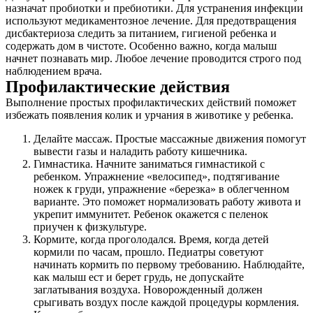
назначат пробиотки и пребиотики. Для устранения инфекции
используют медикаментозное лечение. Для предотвращения
дисбактериоза следить за питанием, гигиеной ребенка и
содержать дом в чистоте. Особенно важно, когда малыш
начнет познавать мир. Любое лечение проводится строго под
наблюдением врача.
Профилактические действия
Выполнение простых профилактических действий поможет
избежать появления колик и урчания в животике у ребенка.
Делайте массаж. Простые массажные движения помогут
вывести газы и наладить работу кишечника.
Гимнастика. Начните заниматься гимнастикой с
ребенком. Упражнение «велосипед», подтягивание
ножек к груди, упражнение «березка» в облегченном
варианте. Это поможет нормализовать работу живота и
укрепит иммунитет. Ребенок окажется с пеленок
приучен к физкультуре.
Кормите, когда проголодался. Время, когда детей
кормили по часам, прошло. Педиатры советуют
начинать кормить по первому требованию. Наблюдайте,
как малыш ест и берет грудь, не допускайте
заглатывания воздуха. Новорожденный должен
срыгивать воздух после каждой процедуры кормления.