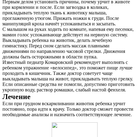
Первым делом установить причины, почему урчит в животе
при кормлении и после. Если загвоздка в коликах,
прикладывать теплую ткань к животику малыша,
проглаженную утюгом. Прижать ножки к груди. После
манипуляций кроха начнёт успокаиваться и засыпать.
С малышом на руках ходить по комнате, напевая ему песенки,
мамин голос успокаивающе действует на нервную систему.
Выкладывать ребенка на животик, делать лечебную
гимнастику. Перед сном сделать массаж плавными
движениями по направлению часовой стрелки. Движения
должны быть осторожными в области пупка.
Известный педиатр Комаровский рекомендует выполнять с
ребенком упражнение «велосипед», это поможет пище лучше
проходить в кишечник. Также доктор советует чаще
выкладывать малыша на живот, прикладывать теплую грелку.
Если описанные средства не помогли, допустимо приготовить
укропную воду, раствор ромашки, слабый настой фенхеля.
Лечение
Если при грудном вскармливании животик ребенка урчит
постоянно, пора идти к врачу. Только доктор сможет провести
необходимые анализы и назначить соответствующее лечение.