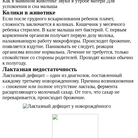
Как в мамином животике Звуки в утробе матери Для
успокоения и сна малыша
Контакты
Колики в животике
Если после грудного вскармливания ребенок плачет,
сложность заключается в коликах. Кишечник у месячного
ребенка стерилен. В кале малыша нет бактерий. С первым
кормлением организм получает первую дозу молока,
налаживающую работу микрофлоры. Происходит брожение,
появляется вздутие. Паниковать не следует, реакция
организма вполне нормальна. Лечение не требуется, только
спокойствие со стороны родителей. Проходят колики обычно
к полугоду.
Лактазная недостаточность
Лактазный дефицит – один из диагнозов, поставленный
каждому третьему новорожденному. Причина возникновения
– снижение или полное отсутствие лактазы, фермента
расщепляющего молочный сахар. От того, что сахар не
переваривается, происходит брожение.