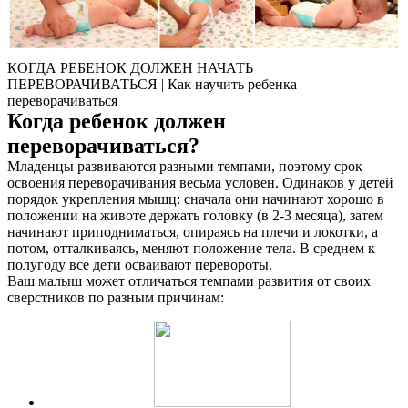
КОГДА РЕБЕНОК ДОЛЖЕН НАЧАТЬ
ПЕРЕВОРАЧИВАТЬСЯ | Как научить ребенка
переворачиваться
Когда ребенок должен
переворачиваться?
Младенцы развиваются разными темпами, поэтому срок
освоения переворачивания весьма условен. Одинаков у детей
О нас
порядок укрепления мышц: сначала они начинают хорошо в
положении на животе держать головку (в 2-3 месяца), затем
Услуги
начинают приподниматься, опираясь на плечи и локотки, а
потом, отталкиваясь, меняют положение тела. В среднем к
полугоду все дети осваивают перевороты.
Акции
Ваш малыш может отличаться темпами развития от своих
сверстников по разным причинам:
Отзывы
Статьи