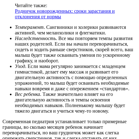
Читайте также:
Контакты
Родничок новорожденных: сроки зарастания и
отклонения от нормы
Темперамент
. Сангвиники и холерики развиваются
активней, чем меланхолики и флегматики.
Наследственность
. Все мы повторяем темпы развития
наших родителей. Если вы начали переворачиваться,
сидеть и ходить раньше сверстников, скорей всего, ваш
малыш будет также осваивать умения по ускоренному
графику, и наоборот.
Уход
. Если мама регулярно занимается с младенцем
гимнастикой, делает ему массаж и развивает его
двигательную активность с помощью определенных
упражнений, то малыш будет осваивать необходимые
навыки вовремя и даже с опережением «стандартов».
Вес ребенка
. Также значительно влияет на его
двигательную активность и темпы освоения
необходимых навыков. Полненькому малышу будет
тяжело двигаться и учиться чему-то новому.
Современная педиатрия устанавливает только примерные
границы, во сколько месяцев ребенок начинает
переворачиваться, но ваш грудничок может как слегка
опережать сверстников, так и слегка отставать от них.