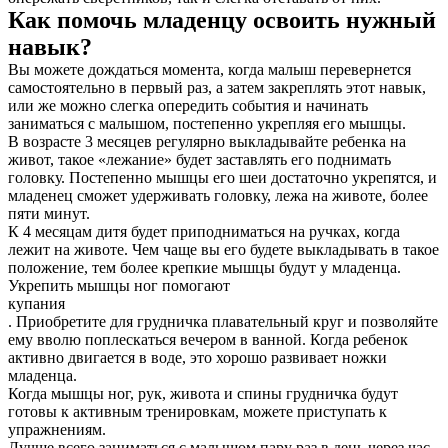
Как помочь младенцу освоить нужный
навык?
Вы можете дождаться момента, когда малыш перевернется
самостоятельно в первый раз, а затем закреплять этот навык,
или же можно слегка опередить события и начинать
заниматься с малышом, постепенно укрепляя его мышцы.
В возрасте 3 месяцев регулярно выкладывайте ребенка на
живот, такое «лежание» будет заставлять его поднимать
головку. Постепенно мышцы его шеи достаточно укрепятся, и
младенец сможет удерживать головку, лежа на животе, более
пяти минут.
К 4 месяцам дитя будет приподниматься на ручках, когда
лежит на животе. Чем чаще вы его будете выкладывать в такое
положение, тем более крепкие мышцы будут у младенца.
Укрепить мышцы ног помогают
купания
. Приобретите для грудничка плавательный круг и позволяйте
ему вволю поплескаться вечером в ванной. Когда ребенок
активно двигается в воде, это хорошо развивает ножки
младенца.
Когда мышцы ног, рук, живота и спины грудничка будут
готовы к активным тренировкам, можете приступать к
упражнениям.
Лучше всего заниматься с малышом пару раз в день через час-