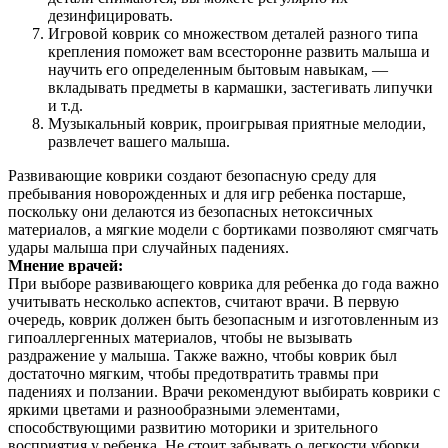
дезинфицировать.
Игровой коврик со множеством деталей разного типа
крепления поможет вам всесторонне развить малыша и
научить его определенным бытовым навыкам, —
вкладывать предметы в кармашки, застегивать липучки
и т.д.
Музыкальный коврик, проигрывая приятные мелодии,
развлечет вашего малыша.
Развивающие коврики создают безопасную среду для
пребывания новорожденных и для игр ребенка постарше,
поскольку они делаются из безопасных нетоксичных
материалов, а мягкие модели с бортиками позволяют смягчать
удары малыша при случайных падениях.
Мнение врачей:
При выборе развивающего коврика для ребенка до года важно
учитывать несколько аспектов, считают врачи. В первую
очередь, коврик должен быть безопасным и изготовленным из
гипоаллергенных материалов, чтобы не вызывать
раздражение у малыша. Также важно, чтобы коврик был
достаточно мягким, чтобы предотвратить травмы при
падениях и ползании. Врачи рекомендуют выбирать коврики с
яркими цветами и разнообразными элементами,
способствующими развитию моторики и зрительного
восприятия у ребенка. Не стоит забывать о легкости уборки