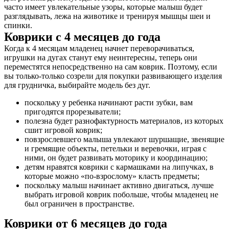
часто имеет увлекательные узоры, которые малыш будет
разглядывать, лежа на животике и тренируя мышцы шеи и
спинки.
Коврики с 4 месяцев до года
Когда к 4 месяцам младенец начнет переворачиваться,
игрушки на дугах станут ему неинтересны, теперь они
переместятся непосредственно на сам коврик. Поэтому, если
вы только-только созрели для покупки развивающего изделия
для грудничка, выбирайте модель без дуг.
поскольку у ребенка начинают расти зубки, вам
пригодятся прорезыватели;
полезна будет разнофактурность материалов, из которых
сшит игровой коврик;
повзрослевшего малыша увлекают шуршащие, звенящие
и гремящие объекты, петельки и веревочки, играя с
ними, он будет развивать моторику и координацию;
детям нравятся коврики с кармашками на липучках, в
которые можно «по-взрослому» класть предметы;
поскольку малыш начинает активно двигаться, лучше
выбрать игровой коврик побольше, чтобы младенец не
был ограничен в пространстве.
Коврики от 6 месяцев до года