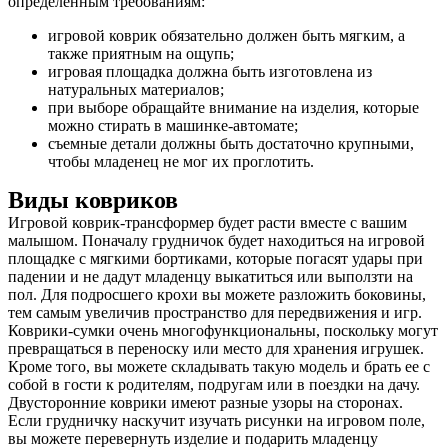
определенным требованиям:
игровой коврик обязательно должен быть мягким, а
также приятным на ощупь;
игровая площадка должна быть изготовлена из
натуральных материалов;
при выборе обращайте внимание на изделия, которые
можно стирать в машинке-автомате;
съемные детали должны быть достаточно крупными,
чтобы младенец не мог их проглотить.
Виды ковриков
О нас
Игровой коврик-трансформер будет расти вместе с вашим
малышом. Поначалу грудничок будет находиться на игровой
Услуги
площадке с мягкими бортиками, которые погасят удары при
падении и не дадут младенцу выкатиться или выползти на
Акции
пол. Для подросшего крохи вы можете разложить боковины,
тем самым увеличив пространство для передвижения и игр.
Коврики-сумки очень многофункциональны, поскольку могут
Отзывы
превращаться в переноску или место для хранения игрушек.
Кроме того, вы можете складывать такую модель и брать ее с
Статьи
собой в гости к родителям, подругам или в поездки на дачу.
Двусторонние коврики имеют разные узоры на сторонах.
Если грудничку наскучит изучать рисунки на игровом поле,
вы можете перевернуть изделие и подарить младенцу