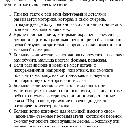
ними и строить логические связи.
При контакте с разными фактурами и деталями
развивается моторика, которая, в свою очередь,
стимулирует работу головного мозга и влияет на темпы
освоения малышом навыков.
Яркие простые цвета, которыми окрашены элементы,
детали и картинки развивающего коврика благотворно
воздействуют на зрительные органы новорожденных и
малышей постарше.
Большое количество разноплановых элементов позволят
вам обучить малыша цветам, формам, размерам.
Если развивающий коврик имеет детали с
изображениями, например, животных, вы сможете
объяснить малышу, как они называются, научить
повторять звуки, которые они издают.
Большое количество элементов, издающих при
манипуляциях с ними различные звуки, развивают слух
ребенка и учат его строить причинно-следственные
связи. Шуршащие, гремящие и звенящие детали
расширяет кругозор малыша.
Большинство ковриков для малышей имеют в своем
«арсенале» съемные прорезыватели, которыми ребенок
сможет успокоить свои зудящие десны. Поскольку эти
детали снимаются, вы можете регулярно их