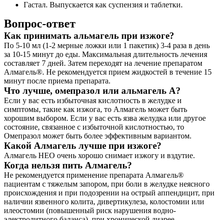
Гастал. Выпускается как суспензия и таблетки.
Вопрос-ответ
Как принимать альмагель при изжоге?
По 5-10 мл (1-2 мерные ложки или 1 пакетик) 3-4 раза в день
за 10-15 минут до еды. Максимальная длительность лечения
составляет 7 дней. Затем переходят на лечение препаратом
Алмагель®. Не рекомендуется прием жидкостей в течение 15
минут после приема препарата.
Что лучше, омепразол или альмагель А?
Если у вас есть избыточная кислотность в желудке и
симптомы, такие как изжога, то Алмагель может быть
хорошим выбором. Если у вас есть язва желудка или другое
состояние, связанное с избыточной кислотностью, то
Омепразол может быть более эффективным вариантом.
Какой Алмагель лучше при изжоге?
Алмагель НЕО очень хорошо снимает изжогу и вздутие.
Когда нельзя пить Алмагель?
Не рекомендуется применение препарата Алмагель®
пациентам с тяжелым запором, при боли в желудке неясного
происхождения и при подозрении на острый аппендицит, при
наличии язвенного колита, дивертикулеза, колостомии или
илеостомии (повышенный риск нарушения водно-
электролитного баланса), при хронической диарее.