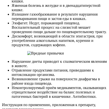
кишки.
Язвенная болезнь в желудке и в двенадцатиперстной
кишке.
Излишнее газообразование в результате нарушения
переваривания пищи и застоя еды в кишках.
Эзофагит. Недуг, поражающий пищевод.
Воспалительный процесс на слизистой мешает
проведению пищи дальше по пищеварительному тракту.
Дискомфорт, возникающий в области эпигастрия, при
употреблении алкогольных напитков, курении и
продуктов, содержащих кофеин.
О нас
Услуги
Нарушение диеты приводит к спазматическим явлениям
в животе.
Отравление продуктами питания, приведшими к
Акции
интоксикации организма.
Возникновение грыжи на поверхности диафрагмы в
Отзывы
районе входа пищевода.
Неконтролируемый приём медикаментов, оказывающих
Статьи
отрицательное воздействие на баланс полезных и
патогенных бактерий в кишечнике. Антибиотики.
Инструкция по применению, приложенная к препарату,