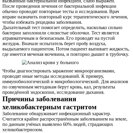
вызванный бактериальной инфекцией, слабо выражен.
После проведения лечения от бактериальной инфекции
Контакты
обычно проводят повторные тесты и исследования. Врач
вправе назначить повторный курс терапевтического лечения,
чтобы избежать рецидива заболевания.
Дыхательный тест помогает определить, насколько сильно
бактерии заполонили слизистые оболочки. Тест является
атравматичным и безопасным. Его проводят на пустой
желудок. Вначале испытатель берет пробу воздуха,
выдыхаемого пациентом. Потом пациент выпивает жидкость,
где имеется меченая мочевина, и повторно дышит в трубочку.
Чтобы диагностировать заражение микроорганизмами,
проводят иные методы исследований. К примеру,
иммунобиологический и микробиологический. Для анализов
по озвученным методикам берут кровь, кал, результаты
проведённой эндоскопии, исследование дыхания.
Причины заболевания
хеликобактерным гастритом
Заболевание обнаруживает инфекционный характер.
Считается крайне распространённым заболеванием на земле,
по данным учёных выявлено 60% людей, страдающих
хеликобактериозом.