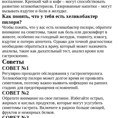
воспаление. Крепкий чай и кофе – могут способствовать
развитию хеликобактериоза. Газированные напитки – могут
вызывать вздутие и боли в желудке.
Как понять, что у тебя есть хеликобактер
пилори?
Чтобы понять, что у вас есть хеликобактер пилори, обратите
внимание на симптомы, такие как боль или дискомфорт в
животе, особенно на голодный желудок, тошноту, изжогу,
вздутие и потерю аппетита. Однако для точной диагностики
необходимо обратиться к врачу, который может назначить
анализы, такие как дыхательный тест, анализ крови или
гастроскопию.
Советы
СОВЕТ №1
Регулярно проходите обследования у гастроэнтеролога.
Хеликобактер пилори может долгое время не проявлять
симптомов, поэтому важно выявить инфекцию на ранних
стадиях для предотвращения осложнений.
СОВЕТ №2
Обратите внимание на свое питание. Избегайте острых,
жирных и кислых продуктов, которые могут усугубить
симптомы гастрита. Включите в рацион больше овощей,
фруктов и нежирных белков.
СОВЕТ №3