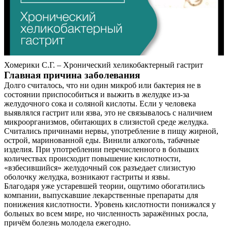
Хомерики С.Г. – Хронический хеликобактерный гастрит
Главная причина заболевания
Долго считалось, что ни один микроб или бактерия не в
состоянии приспособиться и выжить в желудке из-за
желудочного сока и соляной кислоты. Если у человека
выявлялся гастрит или язва, это не связывалось с наличием
микроорганизмов, обитающих в слизистой среде желудка.
Считались причинами нервы, употребление в пищу жирной,
острой, маринованной еды. Винили алкоголь, табачные
изделия. При употреблении перечисленного в больших
количествах происходит повышение кислотности,
«взбесившийся» желудочный сок разъедает слизистую
оболочку желудка, возникают гастриты и язвы.
Благодаря уже устаревшей теории, ощутимо обогатились
компании, выпускавшие лекарственные препараты для
понижения кислотности. Уровень кислотности понижался у
больных во всем мире, но численность заражённых росла,
причём болезнь молодела ежегодно.