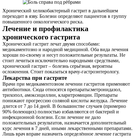
Хронический хеликобактерный гастрит в дальнейшем
переходит в язву. Болезни определяют пациентов в группу
повышенного онкологического риска.
Лечение и профилактика
хронического гастрита
Хронический гастрит лечат двумя способами:
медикаментозно и народной медициной. Оба вида лечения
хороши по-своему и несут положительные результаты. Не
стоит лечиться исключительно народными средствами,
хронический гастрит – болезнь серьёзная, вероятны
осложнения. Стоит показаться врачу-гастроэнтерологу.
Лекарства при гастрите
Врачи при медикаментозном лечении гастритов применяют
антибиотики. Сюда относятся препараты:метронидазол,
трихопол, амоксициллин, кларитромицин. Препараты
понижают прогрессию соляной кислоты желудка. Лечение
длится от 7 до 14 дней. В большинстве случаев (примерно
90% болеющих) полностью избавляются от бактерий и
инфекционной болезни. Если лечение не дало
положительных результатов, назначается дополнительный
курс лечения в 7 дней, иными лекарственными препаратами.
Лишь врач вправе назначить определённое лечение гастрита