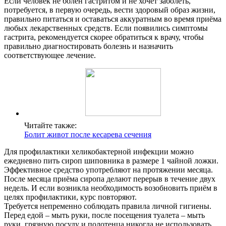
Если человек не болен гастритом и не хочет заболеть,
потребуется, в первую очередь, вести здоровый образ жизни,
правильно питаться и оставаться аккуратным во время приёма
любых лекарственных средств. Если появились симптомы
гастрита, рекомендуется скорее обратиться к врачу, чтобы
правильно диагностировать болезнь и назначить
соответствующее лечение.
Читайте также:
Болит живот после кесарева сечения
Для профилактики хеликобактерной инфекции можно
ежедневно пить сироп шиповника в размере 1 чайной ложки.
Эффективное средство употребляют на протяжении месяца.
После месяца приёма сиропа делают перерыв в течение двух
недель. И если возникла необходимость возобновить приём в
целях профилактики, курс повторяют.
Требуется непременно соблюдать правила личной гигиены.
Перед едой – мыть руки, после посещения туалета – мыть
руки, грязную посуду и полотенца никогда не использовать.