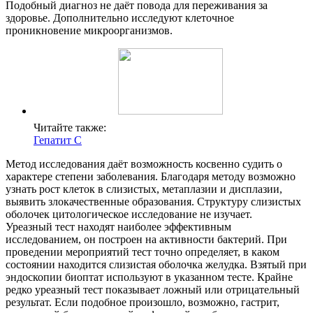
Подобный диагноз не даёт повода для переживания за
здоровье. Дополнительно исследуют клеточное
проникновение микроорганизмов.
Читайте также:
Гепатит C
О нас
Метод исследования даёт возможность косвенно судить о
Услуги
характере степени заболевания. Благодаря методу возможно
узнать рост клеток в слизистых, метаплазии и дисплазии,
выявить злокачественные образования. Структуру слизистых
Акции
оболочек цитологическое исследование не изучает.
Уреазный тест находят наиболее эффективным
Отзывы
исследованием, он построен на активности бактерий. При
проведении мероприятий тест точно определяет, в каком
Статьи
состоянии находится слизистая оболочка желудка. Взятый при
эндоскопии биоптат используют в указанном тесте. Крайне
редко уреазный тест показывает ложный или отрицательный
результат. Если подобное произошло, возможно, гастрит,