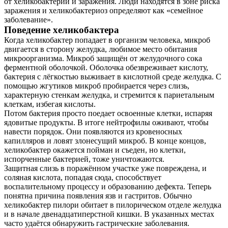
от хеликобактерий и заражения. Люди находятся в зоне риска
заражения и хеликобактериоз определяют как «семейное
заболевание».
Поведение хеликобактера
Когда хеликобактер попадает в организм человека, микроб
двигается в сторону желудка, любимое место обитания
микроорганизма. Микроб защищён от желудочного сока
ферментной оболочкой. Оболочка обезвреживает кислоту,
бактерия с лёгкостью выживает в кислотной среде желудка. С
помощью жгутиков микроб пробирается через слизь,
характерную стенкам желудка, и стремится к париетальным
клеткам, избегая кислоты.
Потом бактерия просто поедает освоенные клетки, испаряя
ядовитые продукты. В итоге нейтрофилы оживают, чтобы
навести порядок. Они появляются из кровеносных
капилляров и ловят злонесущий микроб. В конце концов,
хеликобактер окажется пойман и съеден, но клетки,
испорченные бактерией, тоже уничтожаются.
Защитная слизь в поражённом участке уже повреждена, и
соляная кислота, попадая сюда, способствует
воспалительному процессу и образованию дефекта. Теперь
понятна причина появления язв и гастритов. Обычно
хеликобактер пилори обитает в пилорическом отделе желудка
и в начале двенадцатиперстной кишки. В указанных местах
часто удаётся обнаружить гастрические заболевания.