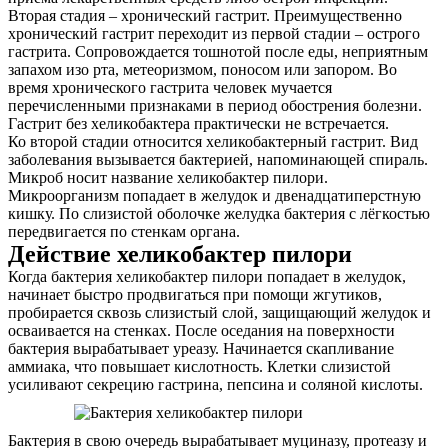
Вторая стадия – хронический гастрит. Преимущественно
хронический гастрит переходит из первой стадии – острого
гастрита. Сопровождается тошнотой после еды, неприятным
запахом изо рта, метеоризмом, поносом или запором. Во
время хронического гастрита человек мучается
перечисленными признаками в период обострения болезни.
Гастрит без хеликобактера практически не встречается.
Ко второй стадии относится хеликобактерный гастрит. Вид
заболевания вызывается бактерией, напоминающей спираль.
Микроб носит название хеликобактер пилори.
Микроорганизм попадает в желудок и двенадцатиперстную
кишку. По слизистой оболочке желудка бактерия с лёгкостью
передвигается по стенкам органа.
Действие хеликобактер пилори
Когда бактерия хеликобактер пилори попадает в желудок,
начинает быстро продвигаться при помощи жгутиков,
пробирается сквозь слизистый слой, защищающий желудок и
осваивается на стенках. После оседания на поверхности
бактерия вырабатывает уреазу. Начинается скапливание
аммиака, что повышает кислотность. Клетки слизистой
усиливают секрецию гастрина, пепсина и соляной кислоты.
Бактерия в свою очередь вырабатывает муциназу, протеазу и