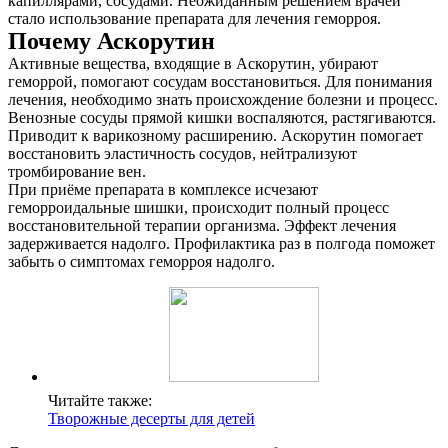
капиллярами, сосудами. Неожиданным решением врачей
стало использование препарата для лечения геморроя.
Почему Аскорутин
Активные вещества, входящие в Аскорутин, убирают
геморрой, помогают сосудам восстановиться. Для понимания
лечения, необходимо знать происхождение болезни и процесс.
Венозные сосуды прямой кишки воспаляются, растягиваются.
Приводит к варикозному расширению. Аскорутин помогает
восстановить эластичность сосудов, нейтрализуют
тромбирование вен.
При приёме препарата в комплексе исчезают
геморроидальные шишки, происходит полный процесс
О нас
восстановительной терапии организма. Эффект лечения
задерживается надолго. Профилактика раз в полгода поможет
Услуги
забыть о симптомах геморроя надолго.
Акции
Отзывы
Статьи
Читайте также:
Творожные десерты для детей