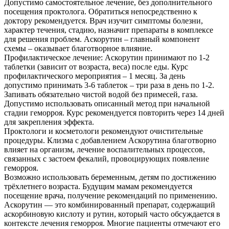
Допустимо самостоятельное лечение, без дополнительного
посещения проктолога. Обратиться непосредственно к
Контакты
доктору рекомендуется. Врач изучит симптомы болезни,
характер течения, стадию, назначит препараты в комплексе
для решения проблем. Аскорутин – главный компонент
схемы – оказывает благотворное влияние.
Профилактическое лечение: Аскорутин принимают по 1-2
таблетки (зависит от возраста, веса) после еды. Курс
профилактического мероприятия – 1 месяц. За день
допустимо принимать 3-6 таблеток – три раза в день по 1-2.
Запивать обязательно чистой водой без примесей, газа.
Допустимо использовать описанный метод при начальной
стадии геморроя. Курс рекомендуется повторить через 14 дней
для закрепления эффекта.
Проктологи и косметологи рекомендуют очистительные
процедуры. Клизма с добавлением Аскорутина благотворно
влияет на организм, лечение воспалительных процессов,
связанных с застоем фекалий, провоцирующих появление
геморроя.
Возможно использовать беременным, детям по достижению
трёхлетнего возраста. Будущим мамам рекомендуется
посещение врача, получение рекомендаций по применению.
Аскорутин — это комбинированный препарат, содержащий
аскорбиновую кислоту и рутин, который часто обсуждается в
контексте лечения геморроя. Многие пациенты отмечают его