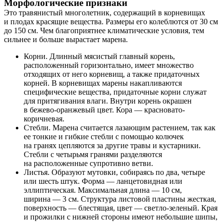
Морфологические признаки
Это травянистый многолетник, содержащий в корневищах
и плодах красящие вещества. Размеры его колеблются от 30 см
до 150 см. Чем благоприятнее климатические условия, тем
сильнее и больше вырастает марена.
Корни. Длинный мясистый главный корень,
расположенный горизонтально, имеет множество
отходящих от него корневищ, а также придаточных
корней. В корневищах марены накапливаются
специфические вещества, придаточные корни служат
для притягивания влаги. Внутри корень окрашен
в бежево-оранжевый цвет. Кора — красновато-
коричневая.
Стебли. Марена считается лазающим растением, так как
ее тонкие и гибкие стебли с помощью колючек
на гранях цепляются за другие травы и кустарники.
Стебли с четырьмя гранями разделяются
на расположенные супротивно ветви.
Листья. Образуют мутовки, собираясь по два, четыре
или шесть штук. Форма — ланцетовидная или
эллиптическая. Максимальная длина — 10 см,
ширина — 3 см. Структура листовой пластины жесткая,
поверхность — блестящая, цвет — светло-зеленый. Края
и прожилки с нижней стороны имеют небольшие шипы,