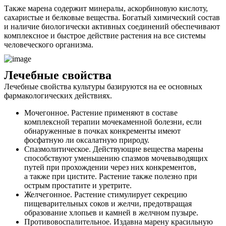
Также марена содержит минералы, аскорбиновую кислоту,
сахаристые и белковые вещества. Богатый химический состав
и наличие биологически активных соединений обеспечивают
комплексное и быстрое действие растения на все системы
человеческого организма.
Лечебные свойства
Лечебные свойства культуры базируются на ее основных
фармакологических действиях.
Мочегонное. Растение применяют в составе
комплексной терапии мочекаменной болезни, если
обнаруженные в почках конкременты имеют
фосфатную ли оксалатную природу.
Спазмолитическое. Действующие вещества марены
способствуют уменьшению спазмов мочевыводящих
путей при прохождении через них конкрементов,
а также при цистите. Растение также полезно при
острым простатите и уретрите.
Желчегонное. Растение стимулирует секрецию
пищеварительных соков и желчи, предотвращая
образование хлопьев и камней в желчном пузыре.
Противовоспалительное. Издавна марену красильную