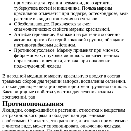
применяют для терапии ревматоидного артрита,
туберкулеза костей и кишечника. Польза марены
красильной отмечается при подагре, остеохондрозе, ведь
растение выводит отложения из суставов.
Обезболивающее. Проявляется за счет
спазмолитических свойств марены красильной.
Антибактериальное. Вытяжки из растения особенно
активны против бактерий кокковой группы, обладают
противогрибковым действием.
Противоопухолевое. Марену применят при миомах,
фибромиомах, опухолях яичников, злокачественных
поражениях кишечника, а также при онкологии
поджелудочной железы.
В народной медицине марену красильную вводят в состав
травяных сборов для терапии запоров, воспаления селезенки,
а также для нормализации овуляторно-менструального цикла.
Бактерицидные свойства уместны для лечения кожных
воспалений, ран.
Противопоказания
Люцидин, содержащийся в растении, относится к веществам
антрахинонового ряда и обладает канцерогенными
свойствами. Считается, что растение, длительно применяемое
в чистом виде, может спровоцировать онкологию желудка,