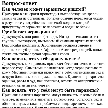
Вопрос-ответ
Как человек может заразиться риштой?
Примерно в эти сроки происходит высвобождение зрелой
самки червя из организма. Болезнь обычно передается людям
в результате употребления питьевой воды, в которой
присутствуют зараженные паразитом водяные блохи.
Где обитает червь ришта?
Дракункулёз, или ришта́ (от тадж. Нить) — гельминтоз из
группы нематодозов, вызываемый самками круглых червей
Dracunculus medinensis. Заболевание распространено в
тропиках и субтропиках Африки и Азии среди людей, однако
также отмечены случаи заражения собак.
Как понять, что у тебя дракункулез?
Дракункулез, как правило, протекает бессимптомно в течение
первого года. Симптомы появляются, когда червь разрывает
кожу. Местные признаки включают в себя интенсивный зуд и
острую боль на месте поражения кожи. Крапивница, эритема,
одышка, рвота и зуд, как полагают, отражают аллергические
реакции на антигены червей.
Как понять, что у тебя могут быть паразиты?
Признаки наличия паразитов могут включать неясные боли в
животе, изменения в аппетите, потерю веса, усталость, зуд в
области ануса, а также проблемы с пищеварением, такие как
диарея или запоры. Если вы заметили эти симптомы,