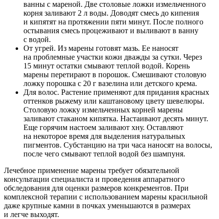
ванны с мареной. Две столовые ложки измельченного
корня заливают 2 л воды. Доводят смесь до кипения
и кипятят на протяжении пяти минут. После полного
остывания смесь процеживают и выливают в ванну
с водой.
От угрей. Из марены готовят мазь. Ее наносят
на проблемные участки кожи дважды за сутки. Через
15 минут остатки смывают теплой водой. Корень
марены перетирают в порошок. Смешивают столовую
ложку порошка с 20 г вазелина или детского крема.
Для волос. Растение применяют для придания красных
оттенков рыжему или каштановому цвету шевелюры.
Столовую ложку измельченных корней марены
заливают стаканом кипятка. Настаивают десять минут.
Еще горячим настоем заливают хну. Оставляют
на некоторое время для выделения натуральных
пигментов. Субстанцию на три часа наносят на волосы,
после чего смывают теплой водой без шампуня.
Лечебное применение марены требует обязательной
консультации специалиста и проведения аппаратного
обследования для оценки размеров конкрементов. При
комплексной терапии с использованием марены красильной
даже крупные камни в почках уменьшаются в размерах
и легче выходят.