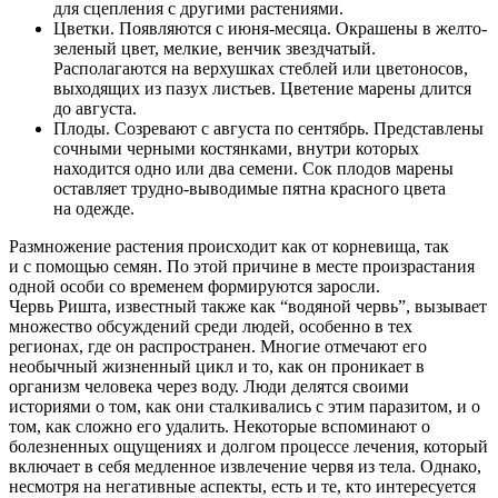
для сцепления с другими растениями.
Цветки. Появляются с июня-месяца. Окрашены в желто-
зеленый цвет, мелкие, венчик звездчатый.
Располагаются на верхушках стеблей или цветоносов,
выходящих из пазух листьев. Цветение марены длится
до августа.
Плоды. Созревают с августа по сентябрь. Представлены
сочными черными костянками, внутри которых
находится одно или два семени. Сок плодов марены
оставляет трудно-выводимые пятна красного цвета
на одежде.
О нас
Размножение растения происходит как от корневища, так
и с помощью семян. По этой причине в месте произрастания
Услуги
одной особи со временем формируются заросли.
Червь Ришта, известный также как “водяной червь”, вызывает
Акции
множество обсуждений среди людей, особенно в тех
регионах, где он распространен. Многие отмечают его
необычный жизненный цикл и то, как он проникает в
Отзывы
организм человека через воду. Люди делятся своими
историями о том, как они сталкивались с этим паразитом, и о
Статьи
том, как сложно его удалить. Некоторые вспоминают о
болезненных ощущениях и долгом процессе лечения, который
включает в себя медленное извлечение червя из тела. Однако,
несмотря на негативные аспекты, есть и те, кто интересуется