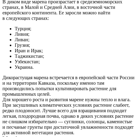
В диком виде марена произрастает в средиземноморских
странах, в Малой и Cредней Азии, в восточной части
европейского континента. Ее заросли можно найти
в следующих странах:
Турция;
Ливия;
Ливан;
Грузия;
Иран и Ирак;
Таджикистан;
Узбекистан;
Украина.
Дикорастущая марена встречается в европейской части России
и на территории Кавказа, поскольку именно там
производились попытки культивировать растение для
промышленных целей.
Для хорошего роста и развития марене нужны тепло и влага.
При засушливых климатических условиях растение слабеет,
редко плодоносит. Лучше всего для взращивания подходит
легкая, плодородная почва, однако в диких условиях растение
не слишком избирательно — суглинки, солонцы, каменистые
и песчаные грунты при достаточной увлажненности подходят
для активной вегетации растения.