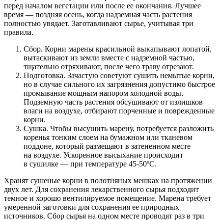
перед началом вегетации или после ее окончания. Лучшее
время — поздняя осень, когда надземная часть растения
полностью увядает. Заготавливают сырье, учитывая три
правила.
Сбор. Корни марены красильной выкапывают лопатой,
вытаскивают из земли вместе с надземной частью,
тщательно отряхивают, после чего траву отрезают.
Подготовка. Зачастую советуют сушить немытые корни,
но в случае сильного их загрязнения допустимо быстрое
промывание мощным напором холодной воды.
Подземную часть растения обсушивают от излишков
влаги на воздухе, отбирают порченные и поврежденные
корни.
Сушка. Чтобы высушить марену, потребуется разложить
коренья тонким слоем на бумажном или тканевом
поддоне, который размещают в затененном месте
на воздухе. Ускоренное высыхание происходит
в сушилке — при температуре 45-50ºС.
Хранят сушеные корни в полотняных мешках на протяжении
двух лет. Для сохранения лекарственного сырья подходит
темное и хорошо вентилируемое помещение. Марена требует
умеренной заготовки для сохранения ее природных
источников. Сбор сырья на одном месте проводят раз в три