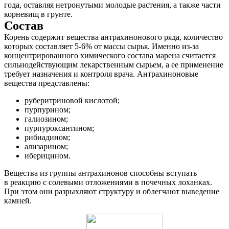
года, оставляя нетронутыми молодые растения, а также части
корневищ в грунте.
Состав
Корень содержит вещества антрахинонового ряда, количество
которых составляет 5-6% от массы сырья. Именно из-за
концентрированного химического состава марена считается
сильнодействующим лекарственным сырьем, а ее применение
требует назначения и контроля врача. Антрахиноновые
вещества представлены:
руберитриновой кислотой;
пурпурином;
галиозином;
пурпуроксантином;
рибиадином;
ализарином;
иберицином.
Вещества из группы антрахинонов способны вступать
в реакцию с солевыми отложениями в почечных лоханках.
При этом они разрыхляют структуру и облегчают выведение
камней.