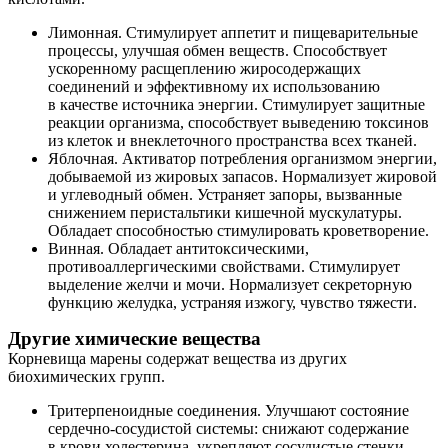
Лимонная. Стимулирует аппетит и пищеварительные
процессы, улучшая обмен веществ. Способствует
ускоренному расщеплению жиросодержащих
соединений и эффективному их использованию
в качестве источника энергии. Стимулирует защитные
реакции организма, способствует выведению токсинов
из клеток и внеклеточного пространства всех тканей.
Яблочная. Активатор потребления организмом энергии,
добываемой из жировых запасов. Нормализует жировой
и углеводный обмен. Устраняет запоры, вызванные
снижением перистальтики кишечной мускулатуры.
Обладает способностью стимулировать кроветворение.
Винная. Обладает антитоксическими,
противоаллергическими свойствами. Стимулирует
выделение желчи и мочи. Нормализует секреторную
функцию желудка, устраняя изжогу, чувство тяжести.
Другие химические вещества
Корневища марены содержат вещества из других
биохимических групп.
Тритерпеноидные соединения. Улучшают состояние
сердечно-сосудистой системы: снижают содержание
в крови холестерина, укрепляют сосудистые стенки,