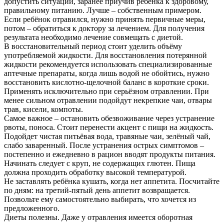
допустить ситуации, заранее приучив ребёнка к здоровому,
правильному питанию. Лучше – собственным примером.
Если ребёнок отравился, нужно принять первичные меры,
потом – обратиться к доктору за лечением. Для получения
результата необходимо лечение совмещать с диетой.
В восстановительный период стоит уделить объёму
употребляемой жидкости. Для восстановления потерянной
жидкости рекомендуется использовать специализированные
аптечные препараты, когда лишь водой не обойтись, нужно
восстановить кислотно-щелочной баланс в короткие сроки.
Применять исключительно при серьёзном отравлении. При
менее сильном отравлении подойдут некрепкие чаи, отвары
трав, кисели, компоты.
Самое важное – остановить обезвоживание через устранение
рвоты, поноса. Стоит перенести акцент с пищи на жидкость.
Подойдет чистая питьёвая вода, травяные чаи, зелёный чай,
слабо заваренный. После устранения острых симптомов –
постепенно и ежедневно в рацион вводят продукты питания.
Начинать следует с круп, не содержащих глютен. Пища
должна проходить обработку высокой температурой.
Не заставлять ребёнка кушать, когда нет аппетита. Посчитайте
по дням: на третий-пятый день аппетит возвращается.
Позвольте ему самостоятельно выбирать, что хочется из
предложенного.
Диеты полезны. Даже у отравления имеется оборотная