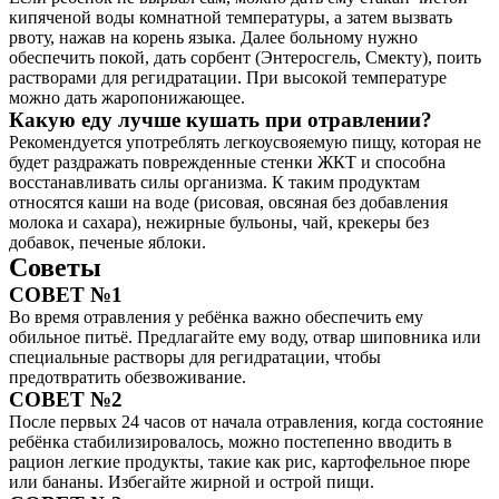
кипяченой воды комнатной температуры, а затем вызвать
рвоту, нажав на корень языка. Далее больному нужно
обеспечить покой, дать сорбент (Энтеросгель, Смекту), поить
растворами для регидратации. При высокой температуре
можно дать жаропонижающее.
Какую еду лучше кушать при отравлении?
Рекомендуется употреблять легкоусвояемую пищу, которая не
будет раздражать поврежденные стенки ЖКТ и способна
восстанавливать силы организма. К таким продуктам
относятся каши на воде (рисовая, овсяная без добавления
молока и сахара), нежирные бульоны, чай, крекеры без
добавок, печеные яблоки.
Советы
СОВЕТ №1
Во время отравления у ребёнка важно обеспечить ему
обильное питьё. Предлагайте ему воду, отвар шиповника или
специальные растворы для регидратации, чтобы
предотвратить обезвоживание.
СОВЕТ №2
После первых 24 часов от начала отравления, когда состояние
ребёнка стабилизировалось, можно постепенно вводить в
рацион легкие продукты, такие как рис, картофельное пюре
или бананы. Избегайте жирной и острой пищи.