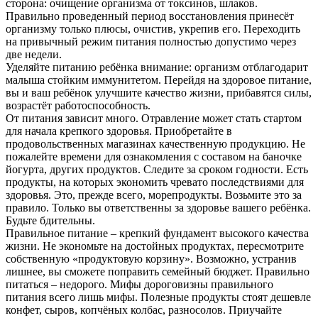
сторона: очищение организма от токсинов, шлаков.
Правильно проведенный период восстановления принесёт
организму только плюсы, очистив, укрепив его. Переходить
на привычный режим питания полностью допустимо через
две недели.
Уделяйте питанию ребёнка внимание: организм отблагодарит
малыша стойким иммунитетом. Перейдя на здоровое питание,
вы и ваш ребёнок улучшите качество жизни, прибавятся силы,
возрастёт работоспособность.
От питания зависит много. Отравление может стать стартом
для начала крепкого здоровья. Приобретайте в
продовольственных магазинах качественную продукцию. Не
пожалейте времени для ознакомления с составом на баночке
йогурта, других продуктов. Следите за сроком годности. Есть
продукты, на которых экономить чревато последствиями для
здоровья. Это, прежде всего, морепродукты. Возьмите это за
правило. Только вы ответственны за здоровье вашего ребёнка.
Будьте бдительны.
Правильное питание – крепкий фундамент высокого качества
жизни. Не экономьте на достойных продуктах, пересмотрите
собственную «продуктовую корзину». Возможно, устранив
лишнее, вы сможете поправить семейный бюджет. Правильно
питаться – недорого. Мифы дороговизны правильного
питания всего лишь мифы. Полезные продукты стоят дешевле
конфет, сыров, копчёных колбас, разносолов. Приучайте