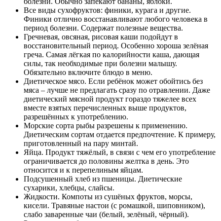
болезни. Обычно запекают бананы, яблоки.
Все виды сухофруктов: финики, курага и другие.
Финики отлично восстанавливают любого человека в
период болезни. Содержат полезные вещества.
Гречневая, овсяная, рисовая каши подойдут в
восстановительный период. Особенно хороша зелёная
греча. Самая лёгкая по калорийности каша, дающая
силы, так необходимые при болезни малышу.
Обязательно включите блюдо в меню.
Диетическое мясо. Если ребёнок может обойтись без
мяса – лучше не предлагать сразу по отравлении. Даже
диетический мясной продукт гораздо тяжелее всех
вместе взятых перечисленных выше продуктов,
разрешённых к употреблению.
Морские сорта рыбы разрешены к применению.
Диетическим сортам отдается предпочтение. К примеру,
приготовленный на пару минтай.
Яйца. Продукт тяжёлый, в связи с чем его употребление
ограничивается до половины желтка в день. Это
относится и к перепелиным яйцам.
Подсушенный хлеб из пшеницы. Диетические
сухарики, хлебцы, слайсы.
Жидкости. Компоты из сушёных фруктов, морсы,
кисели. Травяные настои (с ромашкой, шиповником),
слабо заваренные чаи (белый, зелёный, чёрный).