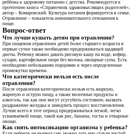
ребёнка к здоровому питанию с детства. Рекомендуется к
прочтению книга «Справочник здравомыслящих родителей»,
автор – Комаровский. Культура питания формируется в семье.
Отравление – показатель невнимательного отношения к
пище.
Вопрос-ответ
Что лучше кушать детям при отравлении?
При пищевом отравлении детей более старшего возраста в
первые сутки также необходимо придерживаться щадящей
диеты. Ребенку можно давать рисовую кашу на воде, кефир,
сухари, картофельное пюре без молока, овощные супы. Есть
необходимо небольшими порциями и через определенные
промежутки времени.
Что категорически нельзя есть после
отравления?
После отравления категорически нельзя есть жирную,
жареную и острую пищу, а также молочные продукты и
алкоголь, так как они могут усугубить состояние, вызвать
раздражение желудка и замедлить процесс восстановления.
Лучше всего в этот период придерживаться легкой, легко
усваиваемой пищи, такой как рис, бананы, тосты и отварные
овощи.
Как снять интоксикацию организма у ребенка?
Если ребенок не вырвал сам, можно дать ему стакан чистой