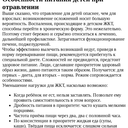
отравлении
Контакты
Выше сказано, что отравление для детей опаснее, чем для
взрослых: возникновение осложнений носит большую
вероятность. Воспаления, происходящие в детском ЖКТ,
способны перейти в хроническую форму. Это нежелательно.
Поэтому стоит бережно и серьёзно относиться к лечению,
дальнейшей профилактике. Затрагивается функционирование
печени, поджелудочной.
Чтобы эффективно вылечить возникший недуг, приведя в
норму переваривание пищи, рекомендуется прибегнуть к
специальной диете. Сложностей не предвидится, предстоит
здоровое питание. Люди, сделавшие приоритетом здоровый
образ жизни, давно питаются таким образом. Получается: для
первых – диета, для вторых – норма. Режим сопровождается
особенностями.
Уменьшение нагрузки для ЖКТ, насколько возможно:
Когда ребёнок не ест, нельзя заставлять. Позвольте ему
проявить самостоятельность в этом вопросе.
Дробность питания в приоритете: часто кушать мелкими
порциями.
Частота приёма пищи через два, два с половиной часа.
По консистенции в приоритете жидкая еда (супы,
каши). Твёрдая пища исключается: слишком сильная