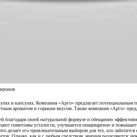
Миронов
улах и капсулах. Компания «Арго» предлагает потенциальным п
ятным ароматом и горьким вкусом. Также компания «Арго» предл
ей благодаря своей натуральной формуле и обещанию эффективн
езают симптомы усталости, улучшается пищеварение и повышает
что делает его привлекательным выбором для тех, кто заботится
тов. Однако, как и с любым средством, мнения разделяются: не