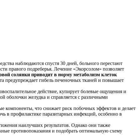
едства наблюдаются спустя 30 дней, больного перестают
асти правого подреберья. Лечение «Экорсолом» позволяет
овой солянки приводит в норму метаболизм клеток
та предупреждает гибель печеночных тканей и повышает
вовоспалительное действие, купирует болевые ощущения и
той оболочки желудка и справляется с различными
ные компоненты, что снижает риск побочных эффектов и делает
очь в профилактике паразитарных инфекций, особенно в
тижения наилучших результатов. Однако они также
ожные противопоказания и подобрать оптимальную схему