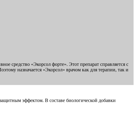
ное средство «Экорсол форте». Этот препарат справляется с
оэтому назначается «Экорсол» врачом как для терапии, так и
озащитным эффектом. В составе биологической добавки