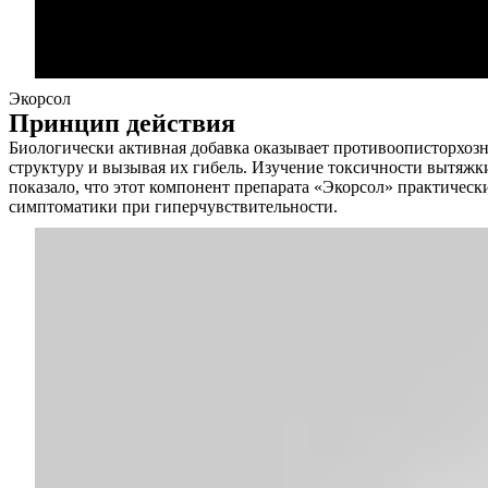
Услуги
Акции
Экорсол
Отзывы
Принцип действия
Статьи
Биологически активная добавка оказывает противоописторхозн
структуру и вызывая их гибель. Изучение токсичности вытяжк
показало, что этот компонент препарата «Экорсол» практичес
симптоматики при гиперчувствительности.
Контакты