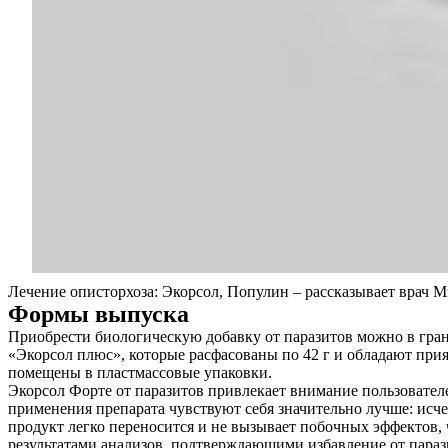
Лечение описторхоза: Экорсол, Популин – рассказывает врач 
Формы выпуска
Приобрести биологическую добавку от паразитов можно в гран
«Экорсол плюс», которые расфасованы по 42 г и обладают при
помещены в пластмассовые упаковки.
Экорсол Форте от паразитов привлекает внимание пользовател
применения препарата чувствуют себя значительно лучше: исч
продукт легко переносится и не вызывает побочных эффектов, 
результатами анализов, подтверждающими избавление от парази