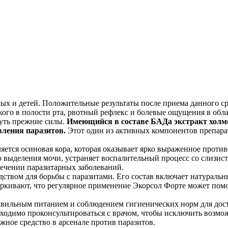
ых и детей. Положительные результаты после приема данного ср
кого в полости рта, рвотный рефлекс и болевые ощущения в обл
нуть прежние силы.
Имеющийся в составе БАДа экстракт холм
вления паразитов.
Этот один из активных компонентов препара
ется осиновая кора, которая оказывает ярко выраженное проти
ю выделения мочи, устраняет воспалительный процесс со слизис
лечении паразитарных заболеваний.
дством для борьбы с паразитами. Его состав включает натураль
еркивают, что регулярное применение Экорсол Форте может пом
равильным питанием и соблюдением гигиенических норм для дос
бходимо проконсультироваться с врачом, чтобы исключить возм
жное средство в арсенале против паразитов.