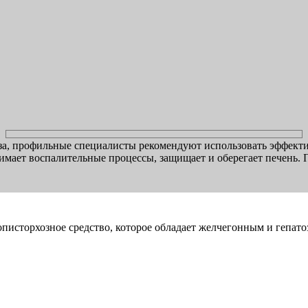
за, профильные специалисты рекомендуют использовать эффектив
имает воспалительные процессы, защищает и оберегает печень. П
писторхозное средство, которое обладает желчегонным и гепат