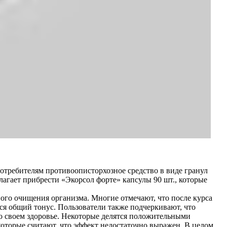
отребителям противоописторхозное средство в виде гранул
агает прибрести «Экорсол форте» капсулы 90 шт., которые
ого очищения организма. Многие отмечают, что после курса
ся общий тонус. Пользователи также подчеркивают, что
 о своем здоровье. Некоторые делятся положительными
которые считают, что эффект недостаточно выражен. В целом,