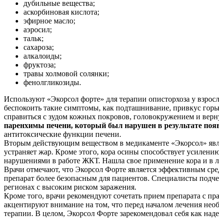
дубильные вещества;
аскорбиновая кислота;
эфирное масло;
аэросил;
тальк;
сахароза;
алкалоиды;
фруктоза;
травы холмовой солянки;
фенолгликозиды.
Используют «Экорсол форте» для терапии описторхоза у взросл
беспокоить такие симптомы, как подташнивание, привкус горь
справиться с зудом кожных покровов, головокружением и вер
паренхимы печени, который был нарушен в результате поя
антитоксические функции печени.
Вторым действующим веществом в медикаменте «Экорсол» явля
устраняет жар. Кроме этого, кора осины способствует усилени
нарушениями в работе ЖКТ. Нашла свое применение кора и в 
Врачи отмечают, что Экорсол Форте является эффективным сре
препарат более безопасным для пациентов. Специалисты подч
регионах с высоким риском заражения.
Кроме того, врачи рекомендуют сочетать прием препарата с п
акцентируют внимание на том, что перед началом лечения нео
терапии. В целом, Экорсол Форте зарекомендовал себя как наде