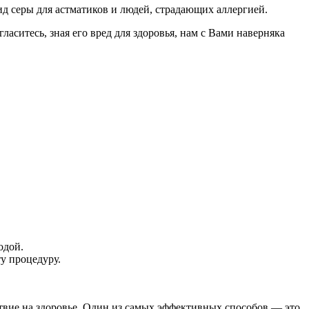
ид серы для астматиков и людей, страдающих аллергией.
ситесь, зная его вред для здоровья, нам с Вами наверняка
одой.
у процедуру.
твие на здоровье. Один из самых эффективных способов — это