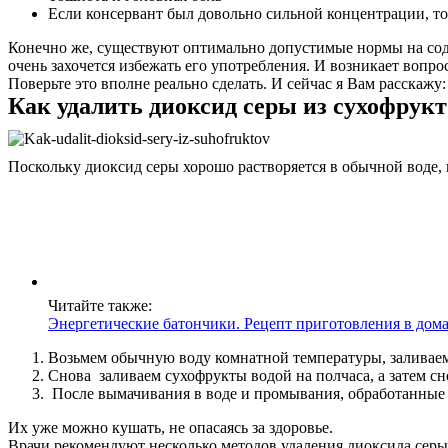
Если консервант был довольно сильной концентрации, то
Конечно же, существуют оптимально допустимые нормы на содер
очень захочется избежать его употребления. И возникает вопро
Поверьте это вполне реально сделать. И сейчас я Вам расскажу:
Как удалить диоксид серы из сухофрукт
Поскольку диоксид серы хорошо растворяется в обычной воде, 
Читайте также:
Энергетические батончики. Рецепт приготовления в дом
Возьмем обычную воду комнатной температуры, заливаем
Снова заливаем сухофрукты водой на полчаса, а затем с
После вымачивания в воде и промывания, обработанные 
Их уже можно кушать, не опасаясь за здоровье.
Врачи рекомендуют несколько методов удаления диоксида серы