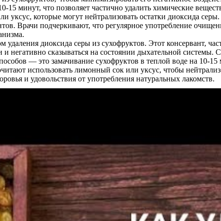
10-15 минут, что позволяет частично удалить химические вещест
и уксус, которые могут нейтрализовать остатки диоксида серы.
нтов. Врачи подчеркивают, что регулярное употребление очищен
анизма.
м удаления диоксида серы из сухофруктов. Этот консервант, час
и и негативно сказываться на состоянии дыхательной системы.
собов — это замачивание сухофруктов в теплой воде на 10-15 ми
читают использовать лимонный сок или уксус, чтобы нейтрализо
оровья и удовольствия от употребления натуральных лакомств.