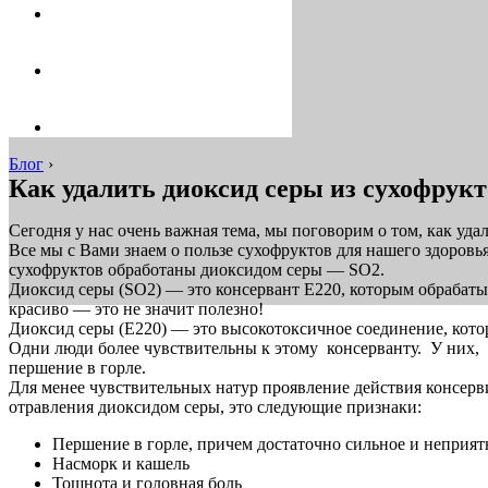
Блог
›
Как удалить диоксид серы из сухофрукт
Сегодня у нас очень важная тема, мы поговорим о том, как уда
Все мы с Вами знаем о пользе сухофруктов для нашего здоров
сухофруктов обработаны диоксидом серы — SO2.
Диоксид серы (SO2) — это консервант E220, которым обрабаты
красиво — это не значит полезно!
Диоксид серы (E220) — это высокотоксичное соединение, кото
Одни люди более чувствительны к этому консерванту. У них, 
першение в горле.
Для менее чувствительных натур проявление действия консерв
отравления диоксидом серы, это следующие признаки:
Першение в горле, причем достаточно сильное и неприят
Насморк и кашель
Тошнота и головная боль