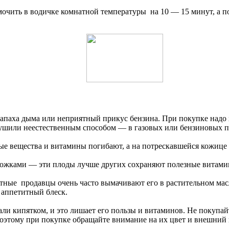
амочить в водичке комнатной температуры на 10 — 15 минут, а 
апаха дыма или неприятный прикус бензина. При покупке надо 
 сушили неестественным способом — в газовых или бензиновых п
ные вещества и витамины погибают, а на потрескавшейся кожице
ножками — эти плоды лучше других сохраняют полезные витами
тные продавцы очень часто вымачивают его в растительном масл
 аппетитный блеск.
вали кипятком, и это лишает его пользы и витаминов. Не покупа
Поэтому при покупке обращайте внимание на их цвет и внешний в