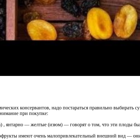
ических консервантов, надо постараться правильно выбирать су
внимание при покупке:
а) , янтарно — желтые (изюм) — говорят о том, что эти плоды 
ухофрукты имеют очень малопривлекательный внешний вид — он