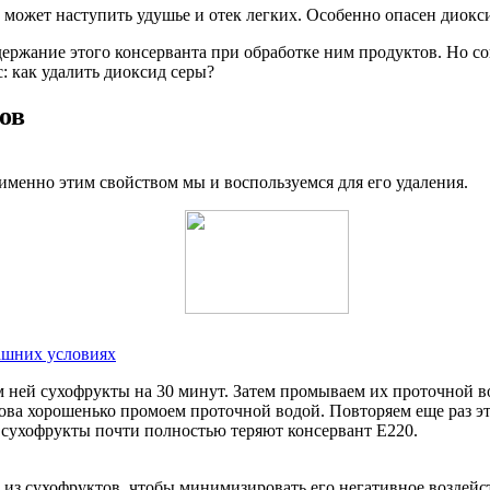
 может наступить удушье и отек легких. Особенно опасен диокс
жание этого консерванта при обработке ним продуктов. Но согла
с: как удалить диоксид серы?
ов
именно этим свойством мы и воспользуемся для его удаления.
ашних условиях
 ней сухофрукты на 30 минут. Затем промываем их проточной в
нова хорошенько промоем проточной водой. Повторяем еще раз эт
сухофрукты почти полностью теряют консервант Е220.
 из сухофруктов, чтобы минимизировать его негативное воздейс