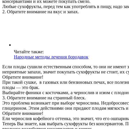
консервантами и их можете покупать смело.
Любые сухофрукты, перед тем как употреблять в пищу, надо з
2. Обратите внимание на вкус и запах.
Читайте также:
Народные методы лечения бородавок
Если плоды сушили естественным способом, то они не имеют з
неприятные запахи, значит покупать сухофрукты не стоит, их
Обратите внимание!
При такой сушке, в газовых или бензиновых печах, все полез
плоды — это брак.
Выбирайте финики с косточками, а чернослив и изюм с плодо
3. Обратите внимание на странный блеск.
Это проблема возникает при выборе чернослива. Недобросовес
глицерином. Этим действиями они придают плодам мягкость и
Обратите внимание!
Ели чернослив кофейного оттенка, это значит, что его ошпари
Теперь Вы знаете, как выбрать сухофрукты без консервантов. 
вредного воздействия консервантов и химии.