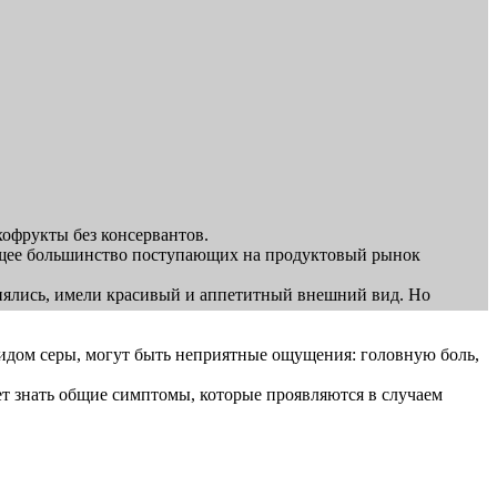
хофрукты без консервантов.
ляющее большинство поступающих на продуктовый рынок
анялись, имели красивый и аппетитный внешний вид. Но
идом серы, могут быть неприятные ощущения: головную боль,
ет знать общие симптомы, которые проявляются в случаем