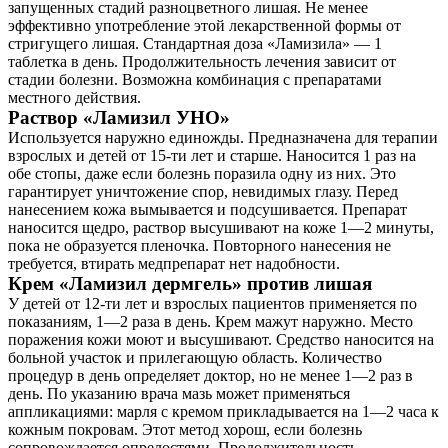
запущенных стадий разноцветного лишая. Не менее
Контакты
эффективно употребление этой лекарственной формы от
стригущего лишая. Стандартная доза «Ламизила» — 1
таблетка в день. Продолжительность лечения зависит от
стадии болезни. Возможна комбинация с препаратами
местного действия.
Раствор «Ламизил УНО»
Используется наружно единожды. Предназначена для терапии
взрослых и детей от 15-ти лет и старше. Наносится 1 раз на
обе стопы, даже если болезнь поразила одну из них. Это
гарантирует уничтожение спор, невидимых глазу. Перед
нанесением кожа вымывается и подсушивается. Препарат
наносится щедро, раствор высушивают на коже 1—2 минуты,
пока не образуется пленочка. Повторного нанесения не
требуется, втирать медпрепарат нет надобности.
Крем «Ламизил дермгель» против лишая
У детей от 12-ти лет и взрослых пациентов применяется по
показаниям, 1—2 раза в день. Крем мажут наружно. Место
поражения кожи моют и высушивают. Средство наносится на
больной участок и прилегающую область. Количество
процедур в день определяет доктор, но не менее 1—2 раз в
день. По указанию врача мазь может применяться
аппликациями: марля с кремом прикладывается на 1—2 часа к
кожным покровам. Этот метод хорош, если болезнь
сопровождается опрелостями. Продолжительность