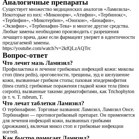
Аналогичные препараты
Существует множество медицинских аналогов «Ламизила».
Некоторые из них: «Миконорм», «Атифин», «Тербинокс»,
«Тербифин», «Микотербин», «Онихон», «Бинафин»,
«Экзифин», «Тербинафин-Тева» и многие другие средства.
Любые замены необходимо производить с разрешения
лечащего врача, даже если фармацевт уверяет в идентичности
предлагаемой замены.
https://youtube.com/watch?v=2kfQLzAQTrc
Вопрос-ответ
Что лечит мазь Ламизил?
Профилактика и лечение грибковых инфекций кожи: микозы
стоп (tinea pedis), ороговелости, трещины, зуд и шелушение
кожи, вызванные грибком стопы; паховая эпидермофития
(tinea cruris); грибковые поражения гладкой кожи тела (tinea
corporis), вызванные такими дерматофитами, как Trichophyton
(в т. ч. T. rubrum, T.
Что лечат таблетки Ламизил?
О тербинафине. Торговые названия: Ламизил, Ламизил Онсе.
Тербинафин — противогрибковый препарат. Он применяется
для лечения инфекций кожи, вызванных грибками
(дрожжами), включая микоз стоп и грибковые инфекции
ногтей.
Как быстро помогает Ламизил?