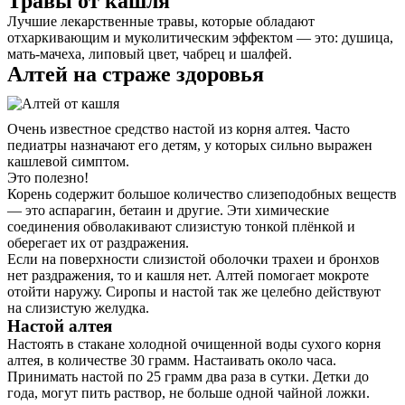
Травы от кашля
Лучшие лекарственные травы, которые обладают
отхаркивающим и муколитическим эффектом — это: душица,
мать-мачеха, липовый цвет, чабрец и шалфей.
Алтей на страже здоровья
Очень известное средство настой из корня алтея. Часто
педиатры назначают его детям, у которых сильно выражен
кашлевой симптом.
Это полезно!
Корень содержит большое количество слизеподобных веществ
— это аспарагин, бетаин и другие. Эти химические
соединения обволакивают слизистую тонкой плёнкой и
оберегает их от раздражения.
Если на поверхности слизистой оболочки трахеи и бронхов
нет раздражения, то и кашля нет. Алтей помогает мокроте
отойти наружу. Сиропы и настой так же целебно действуют
на слизистую желудка.
Настой алтея
Настоять в стакане холодной очищенной воды сухого корня
алтея, в количестве 30 грамм. Настаивать около часа.
Принимать настой по 25 грамм два раза в сутки. Детки до
года, могут пить раствор, не больше одной чайной ложки.