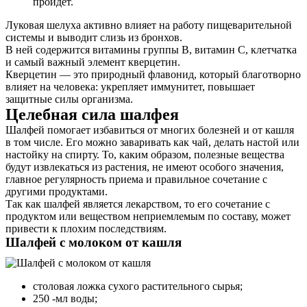
пройдет.
Луковая шелуха активно влияет на работу пищеварительной
системы и выводит слизь из бронхов.
В ней содержится витамины группы В, витамин С, клетчатка
и самый важный элемент кверцетин.
Кверцетин — это природный флавонид, который благотворно
влияет на человека: укрепляет иммунитет, повышает
защитные силы организма.
Целебная сила шалфея
Шалфей помогает избавиться от многих болезней и от кашля
в том числе. Его можно заваривать как чай, делать настой или
настойку на спирту. То, каким образом, полезные вещества
будут извлекаться из растения, не имеют особого значения,
главное регулярность приема и правильное сочетание с
другими продуктами.
Так как шалфей является лекарством, то его сочетание с
продуктом или веществом неприемлемым по составу, может
привести к плохим последствиям.
Шалфей с молоком от кашля
столовая ложка сухого растительного сырья;
250 -мл воды;