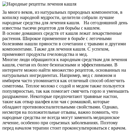
За много веков, из натуральных природных компонентов, в
копилку народной мудрости, целители собрали лучшие
народные средства для лечения кашля. На сегодняшний день
известны тысячи рецептов для борьбы с кашлем.
В основе домашних средств от кашля лежат лекарственные
растения. Широкое применение в борьбе с легочными
болезнями нашли пряности в сочетании с травами и другими
компонентами. Также для лечения кашля. С успехом,
применяют продукты пчеловодства и мед.
Многие люди обращаются к народным средствам для лечения
кашля, считая их более безопасными и эффективными. В
интернете можно найти множество рецептов, основанных на
натуральных ингредиентах. Например, мед с лимоном и
имбирем часто упоминается как отличный способ облегчить
симптомы. Теплое молоко с содой и медом также пользуется
популярностью, так как помогает смягчить горло и уменьшить
раздражение. Некоторые предпочитают травяные настои,
такие как отвар шалфея или чая с ромашкой, которые
обладают противовоспалительными свойствами. Однако,
несмотря на положительные отзывы, важно помнить, что
народные средства не всегда могут заменить медицинское
лечение, особенно при серьезных заболеваниях. Поэтому
перед началом терапии стоит проконсультироваться с врачом.