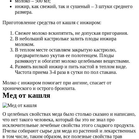
молоко – 500 мл;
инжир, как свежий, так и сушеный – 3 штуки среднего
размера.
Приготовление средства от кашля с инжиром:
Свежее молоко вскипятить, не допуская пригорания.
В небольшой кастрюльке залить плоды инжира
молоком.
В теплом месте оставляем закрытую кастрюлю,
предварительно укутав ее полотенцем. Плоды
размякнут и обогатят молоко целебными веществами.
Размять вилкой инжир и пить настой в теплом виде.
Частота приема 3-4 раза в сутки по пол стакана.
Молко с инжиром помогает при ангине, спасает от
хронического и острого бронхита.
Мед от кашля
О целебных свойствах меда было столько сказано и написано,
что нет такого человека, который бы это не знал про
исключительные лечебные свойства этого сладкого продукта.
Пчелы собирают сырье для меда из растений и лекарственных
в том числе, таким образом, все полезные свойства трав