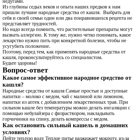
недугами.
Из глубины седых веков и опыта наших предков к нам
пришли лучшие народные средства от кашля. Выбрать для
себя и своей семьи один или два понравившихся рецепта не
представляет трудностей.
Но надо всегда помнить, что растительные препараты могут
вызвать аллергию. К тому же, нужно четко понимать, какое
лекарство нужно пить при конкретной болезни, чтобы не
усугубить положение.
Поэтому, перед тем, как применять народные средства от
кашля, проконсультируйтесь со специалистом.
Будьте здоровы!
Вопрос-ответ
Какое самое эффективное народное средство от
кашля?
Народные средства от кашля Самые простые и доступные
напитки – молоко с медом, чай с малиной или лимоном,
напитки из аптек с добавлением лекарственных трав. При
сильном кашле без температуры можно делать ингаляции с
помощью небулайзера с физраствором, накладывать
горчичники на спину, делать компрессы с медом.
Как остановить сильный кашель в домашних
условиях?
Пейте теплую воду Теплое питье разжижает мокроту, из-за