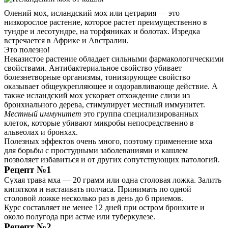
Олений мох, исландский мох или цетрария — это
низкорослое растение, которое растет преимущественно в
тундре и лесотундре, на торфяниках и болотах. Изредка
встречается в Африке и Австралии.
Это полезно!
Неказистое растение обладает сильными фармакологическими
свойствами. Антибактериальное свойство убивает
болезнетворные организмы, тонизирующее свойство
оказывает общеукрепляющее и оздоравливающе действие. А
также исландский мох ускоряет отхождение слизи из
бронхиального дерева, стимулирует местный иммунитет.
Местный иммунитет
это группа специализированных
клеток, которые убивают микробы непосредственно в
альвеолах и бронхах.
Полезных эффектов очень много, поэтому применение мха
для борьбы с простудными заболеваниями и кашлем
позволяет избавиться и от других сопутствующих патологий.
Рецепт №1
Сухая трава мха — 20 грамм или одна столовая ложка. Залить
кипятком и настаивать полчаса. Принимать по одной
столовой ложке несколько раз в день до 6 приемов.
Курс составляет не менее 12 дней при остром бронхите и
около полугода при астме или туберкулезе.
Рецепт №2