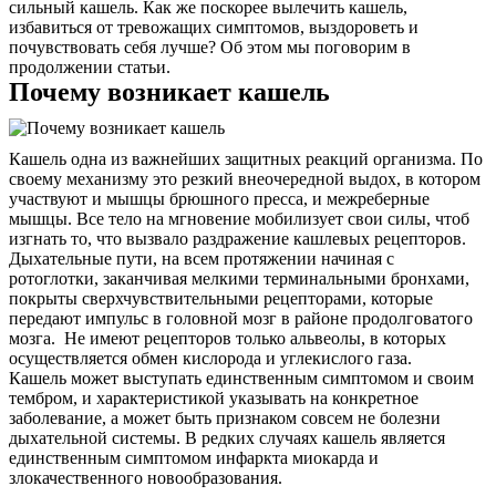
сильный кашель. Как же поскорее вылечить кашель,
избавиться от тревожащих симптомов, выздороветь и
почувствовать себя лучше? Об этом мы поговорим в
продолжении статьи.
Почему возникает кашель
Кашель одна из важнейших защитных реакций организма. По
своему механизму это резкий внеочередной выдох, в котором
участвуют и мышцы брюшного пресса, и межреберные
мышцы. Все тело на мгновение мобилизует свои силы, чтоб
изгнать то, что вызвало раздражение кашлевых рецепторов.
Дыхательные пути, на всем протяжении начиная с
ротоглотки, заканчивая мелкими терминальными бронхами,
покрыты сверхчувствительными рецепторами, которые
передают импульс в головной мозг в районе продолговатого
мозга. Не имеют рецепторов только альвеолы, в которых
осуществляется обмен кислорода и углекислого газа.
Кашель может выступать единственным симптомом и своим
тембром, и характеристикой указывать на конкретное
заболевание, а может быть признаком совсем не болезни
дыхательной системы. В редких случаях кашель является
единственным симптомом инфаркта миокарда и
злокачественного новообразования.