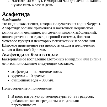
Настоять 45 минут. Имбирный чай для лечения кашля,
нужно пить 4 раза в день.
Асафетида
Асафетида
это индийская специя, которая получается из корня Ферулы.
Асафетиду больше применяют в восточной ведической
кулинарии и медицине, для лечения многих заболеваний:
пищеварительного тракта, нервной системы, болезни
мочевого пузыря и некоторых психических заболеваний.
Широкое применение эта пряность нашла и для лечения
кашля и болезней бронхов.
Асафетида от боли в горле
Бактериальное воспаление глоточных миндалин или ангина
лечится полосканием следующим составом:
асафетида — на кончике ножа;
куркума – 10 грамм;
очищенная вода – 300 мл.
Приготовление и применение:
В воду, нагретую до температуры 36- 38 градусов,
добавляют все ингредиенты и тщательно
перемешивают.