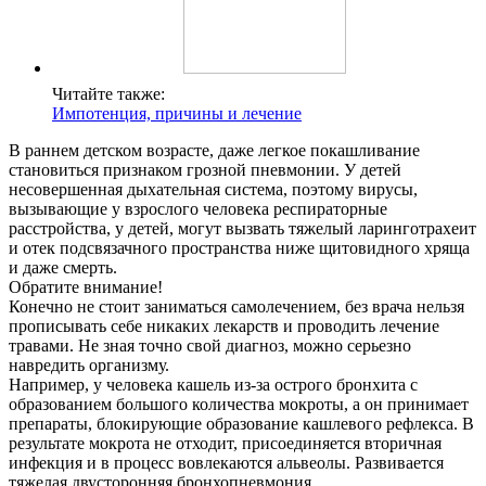
Читайте также:
Импотенция, причины и лечение
В раннем детском возрасте, даже легкое покашливание
становиться признаком грозной пневмонии. У детей
несовершенная дыхательная система, поэтому вирусы,
вызывающие у взрослого человека респираторные
расстройства, у детей, могут вызвать тяжелый ларинготрахеит
и отек подсвязачного пространства ниже щитовидного хряща
и даже смерть.
Обратите внимание!
Конечно не стоит заниматься самолечением, без врача нельзя
прописывать себе никаких лекарств и проводить лечение
травами. Не зная точно свой диагноз, можно серьезно
навредить организму.
Например, у человека кашель из-за острого бронхита с
образованием большого количества мокроты, а он принимает
препараты, блокирующие образование кашлевого рефлекса. В
результате мокрота не отходит, присоединяется вторичная
инфекция и в процесс вовлекаются альвеолы. Развивается
тяжелая двусторонняя бронхопневмония.