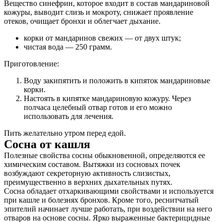
Вещество синефрин, которое входит в состав мандариновой
кожуры, выводит слизь и мокроту, снижает проявление
отеков, очищает бронхи и облегчает дыхание.
корки от мандаринов свежих — от двух штук;
чистая вода — 250 грамм.
Приготовление:
Воду закипятить и положить в кипяток мандариновые
корки.
Настоять в кипятке мандариновую кожуру. Через
полчаса целебный отвар готов и его можно
использовать для лечения.
Пить желательно утром перед едой.
Сосна от кашля
Полезные свойства сосны обыкновенной, определяются ее
химическим составом. Вытяжки из сосновых почек
возбуждают секреторную активность слизистых,
преимущественно в верхних дыхательных путях.
Сосна обладает отхаркивающими свойствами и используется
при кашле и болезнях бронхов. Кроме того, реснитчатый
эпителий начинает лучше работать, при воздействии на него
отваров на основе сосны. Ярко выраженные бактерицидные