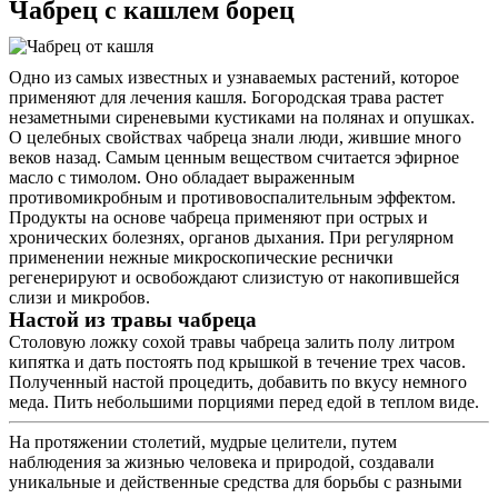
Чабрец с кашлем борец
Одно из самых известных и узнаваемых растений, которое
применяют для лечения кашля. Богородская трава растет
незаметными сиреневыми кустиками на полянах и опушках.
О целебных свойствах чабреца знали люди, жившие много
веков назад. Самым ценным веществом считается эфирное
масло с тимолом. Оно обладает выраженным
противомикробным и противовоспалительным эффектом.
Продукты на основе чабреца применяют при острых и
хронических болезнях, органов дыхания. При регулярном
применении нежные микроскопические реснички
регенерируют и освобождают слизистую от накопившейся
слизи и микробов.
Настой из травы чабреца
Столовую ложку сохой травы чабреца залить полу литром
кипятка и дать постоять под крышкой в течение трех часов.
Полученный настой процедить, добавить по вкусу немного
меда. Пить небольшими порциями перед едой в теплом виде.
На протяжении столетий, мудрые целители, путем
наблюдения за жизнью человека и природой, создавали
уникальные и действенные средства для борьбы с разными