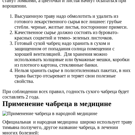
станут ломкими, а цветочки и листья начнут осыпаться при
ворошении.
Высушенную траву надо обмолотить и удалить из
готового лекарственного сырья все лишнее: грубые
стебли. черные, желтые листья, посторонние примеси.
Качественное сырье должно состоять из буровато-
красных соцветий и темно- зеленых листочков.
Готовый сухой чабрец надо хранить в сухом и
защищенном от попадания солнца помещении с
хорошей вентиляцией. Для хранения можно
использовать холщовые или бумажные мешки, коробки
из плотного картона, стеклянные банки.
Нельзя хранить сырье в полиэтиленовых пакетах, в них
трава быстро отсыревает и теряет свои полезные
свойства.
При соблюдении всех правил, годность сухого чабреца будет
составлять 2 года.
Применение чабреца в медицине
Официальная и народная медицина широко использует траву
тимьяна ползучего, другое название чабреца, в лечении
многих болезней: