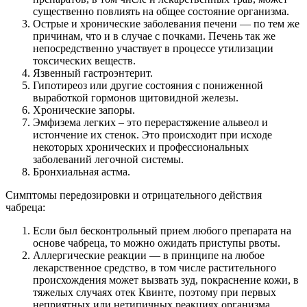
существенно повлиять на общее состояние организма.
Острые и хронические заболевания печени — по тем же
причинам, что и в случае с почками. Печень так же
непосредственно участвует в процессе утилизации
токсических веществ.
Язвенный гастроэнтерит.
Гипотиреоз или другие состояния с пониженной
выработкой гормонов щитовидной железы.
Хронические запоры.
Эмфизема легких – это перерастяжение альвеол и
истончение их стенок. Это происходит при исходе
некоторых хронических и профессиональных
заболеваний легочной системы.
Бронхиальная астма.
Симптомы передозировки и отрицательного действия
чабреца:
Если был бесконтрольный прием любого препарата на
основе чабреца, то можно ожидать приступы рвоты.
Аллергические реакции — в принципе на любое
лекарственное средство, в том числе растительного
происхождения может вызвать зуд, покраснение кожи, в
тяжелых случаях отек Квинте, поэтому при первых
неприятных или нетипичных реакциях организма