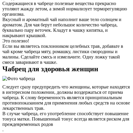
Содержащиеся в чабреце полезные вещества прекрасно
утоляют жажду летом, а зимой нормализует терморегуляцию
организма.
Вкусный и ароматный чай наполнит ваше тело солнцем и
ароматом. Для чая берут небольшое количество чабреца,
буквально пару веточек. Кладут в чашку кипятка, и
накрывают крышкой.
Это полезно!
Если вы являетесь поклонником целебных трав, добавьте в
чай кроме чабреца мяту, ромашку, листики смородины и
малины. Сделайте смесь и измельчите. Одну ложку такой
смеси заваривают в чашке.
Чабрец для здоровья женщин
Следует сразу предупредить что женщины, которые находятся
в интересном положении, должны воздержаться от приема
чабреца. К слову беременность является принципиальным
противопоказанием для применения любых средств на основе
лекарственных трав.
В случае чабреца, его употребление способствует повышение
тонуса матки. Повышенный тонус всегда является риском для
преждевременных родов
.