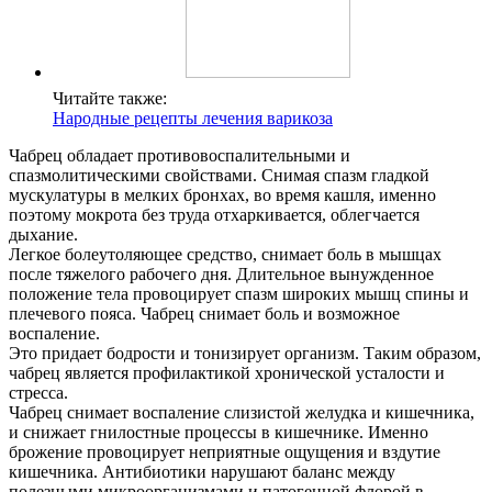
Читайте также:
Народные рецепты лечения варикоза
Чабрец обладает противовоспалительными и
спазмолитическими свойствами. Снимая спазм гладкой
мускулатуры в мелких бронхах, во время кашля, именно
поэтому мокрота без труда отхаркивается, облегчается
дыхание.
Легкое болеутоляющее средство, снимает боль в мышцах
после тяжелого рабочего дня. Длительное вынужденное
положение тела провоцирует спазм широких мышц спины и
плечевого пояса. Чабрец снимает боль и возможное
воспаление.
Это придает бодрости и тонизирует организм. Таким образом,
чабрец является профилактикой хронической усталости и
стресса.
Чабрец снимает воспаление слизистой желудка и кишечника,
и снижает гнилостные процессы в кишечнике. Именно
брожение провоцирует неприятные ощущения и вздутие
кишечника. Антибиотики нарушают баланс между
полезными микроорганизмами и патогенной флорой в