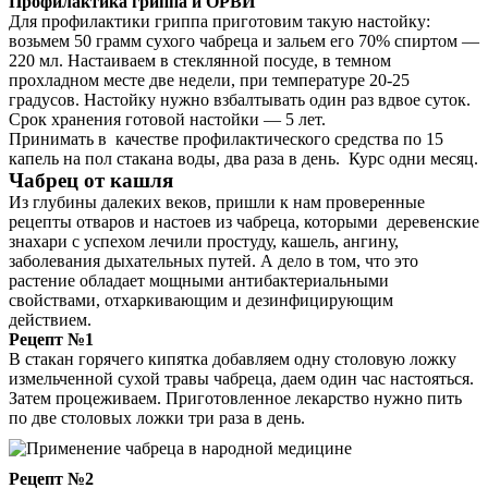
Профилактика гриппа и ОРВИ
Для профилактики гриппа приготовим такую настойку:
возьмем 50 грамм сухого чабреца и зальем его 70% спиртом —
220 мл. Настаиваем в стеклянной посуде, в темном
прохладном месте две недели, при температуре 20-25
градусов. Настойку нужно взбалтывать один раз вдвое суток.
Срок хранения готовой настойки — 5 лет.
Принимать в качестве профилактического средства по 15
капель на пол стакана воды, два раза в день. Курс одни месяц.
Чабрец от кашля
Из глубины далеких веков, пришли к нам проверенные
рецепты отваров и настоев из чабреца, которыми деревенские
знахари с успехом лечили простуду, кашель, ангину,
заболевания дыхательных путей. А дело в том, что это
растение обладает мощными антибактериальными
свойствами, отхаркивающим и дезинфицирующим
действием.
Рецепт №1
В стакан горячего кипятка добавляем одну столовую ложку
измельченной сухой травы чабреца, даем один час настояться.
Затем процеживаем. Приготовленное лекарство нужно пить
по две столовых ложки три раза в день.
Рецепт №2