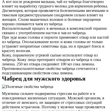
А вот после рождения малыша, чай из чабреца благотворно
влияет на выработку грудного молока для кормления ребенка.
Дисменорея, которая проявляется болезненными месячными и
тяжелым предменструальным синдромом сильно влияет на
женщин. Спазм мышечных волокон и болевые ощущения
хорошо снимаются чаем из чабреца.
Воспалительный процесс в яичниках в комплексной терапии
связано с употреблением настоя и чая из чабреца.
При зуде кожи головы и перхоти применяют отвар или настой
из чабреца. Ополаскивание волос и кожи головы не только
устраняет неприятные симптомы зуда, но и придает блеск и
красоту волосам.
Кожу, пораженную угревой сыпью используют отвар из
чабреца. Кожу лица протирают отваром из чабреца и сока
лимона. 250 мл отвара соединяют 100 мл сока лимона.
Противовоспалительные свойства чабреца сочетаются с
подсушивающим свойством сока лимона.
Чабрец для мужского здоровья
Мужчины сильнее подвержены стрессам на работе и в
повседневных жизненных ситуациях. Мужской организм, в
отличие от женского, не защищен от стрессовых ситуаций
действием эстрагонов. Поэтому у мужчин чаще проявляется