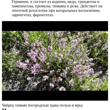
Германии, и состоит из кодеина, меди, гринделлы и
пампинеллы, примулы, тимьяна и розы. Действует на
эпителий ротоглотки при катаральных воспалениях,
ларингитах, фарингитах.
Чабрец тимьян богородская трава польза и вред