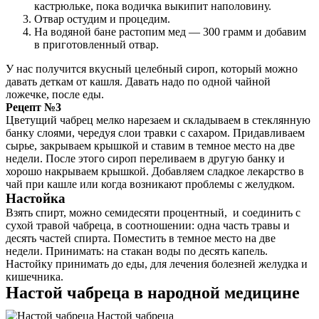
кастрюльке, пока водичка выкипит наполовину.
Отвар остудим и процедим.
На водяной бане растопим мед — 300 грамм и добавим
в приготовленный отвар.
У нас получится вкусный целебный сироп, который можно
давать деткам от кашля. Давать надо по одной чайной
ложечке, после еды.
Рецепт №3
Цветущий чабрец мелко нарезаем и складываем в стеклянную
банку слоями, чередуя слои травки с сахаром. Придавливаем
сырье, закрываем крышкой и ставим в темное место на две
недели. После этого сироп переливаем в другую банку и
хорошо накрываем крышкой. Добавляем сладкое лекарство в
чай при кашле или когда возникают проблемы с желудком.
Настойка
Взять спирт, можно семидесяти процентный, и соединить с
сухой травой чабреца, в соотношении: одна часть травы и
десять частей спирта. Поместить в темное место на две
недели. Принимать: на стакан воды по десять капель.
Настойку принимать до еды, для лечения болезней желудка и
кишечника.
Настой чабреца в народной медицине