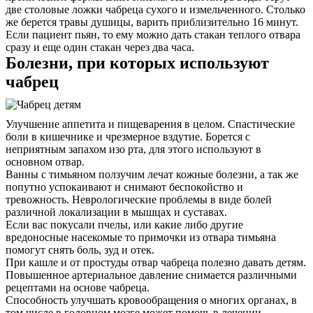
две столовые ложки чабреца сухого и измельченного. Столько
же берется травы душицы, варить приблизительно 16 минут.
Если пациент пьян, то ему можно дать стакан теплого отвара
сразу и еще один стакан через два часа.
Болезни, при которых используют
чабрец
Улучшение аппетита и пищеварения в целом. Спастические
боли в кишечнике и чрезмерное вздутие. Борется с
неприятным запахом изо рта, для этого используют в
основном отвар.
Ванны с тимьяном ползучим лечат кожные болезни, а так же
попутно успокаивают и снимают беспокойство и
тревожность. Неврологические проблемы в виде болей
различной локализации в мышцах и суставах.
Если вас покусали пчелы, или какие либо другие
вредоносные насекомые то примочки из отвара тимьяна
помогут снять боль, зуд и отек.
При кашле и от простуды отвар чабреца полезно давать детям.
Повышенное артериальное давление снимается различными
рецептами на основе чабреца.
Способность улучшать кровообращения о многих органах, в
том числе в головном мозге может помочь в лечении