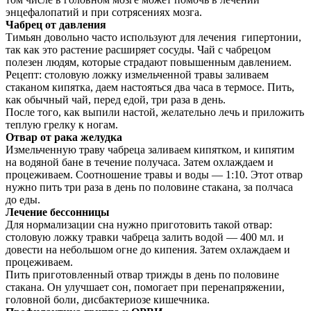
энцефалопатий и при сотрясениях мозга.
Чабрец от давления
Тимьян довольно часто используют для лечения гипертонии,
так как это растение расширяет сосуды. Чай с чабрецом
полезен людям, которые страдают повышенным давлением.
Рецепт: столовую ложку измельченной травы заливаем
стаканом кипятка, даем настояться два часа в термосе. Пить,
как обычный чай, перед едой, три раза в день.
После того, как выпили настой, желательно лечь и приложить
теплую грелку к ногам.
Отвар от рака желудка
Измельченную траву чабреца заливаем кипятком, и кипятим
на водяной бане в течение получаса. Затем охлаждаем и
процеживаем. Соотношение травы и воды — 1:10. Этот отвар
нужно пить три раза в день по половине стакана, за полчаса
до еды.
Лечение бессонницы
Для нормализации сна нужно приготовить такой отвар:
столовую ложку травки чабреца залить водой — 400 мл. и
довести на небольшом огне до кипения. Затем охлаждаем и
процеживаем.
Пить приготовленный отвар трижды в день по половине
стакана. Он улучшает сон, помогает при перенапряжении,
головной боли, дисбактериозе кишечника.