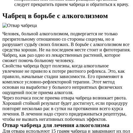
следует прекратить прием чабреца и обратиться к врачу.
Чабрец в борьбе с алкоголизмом
Человек, больной алкоголизмом, подвергается не только
презрительному отношению со стороны социума, но и
разрушает судьбу своих близких. В борьбе с алкоголизмом все
средства хороши. Не на последнем месте стоит и фитотерапия.
Чабрец, как раз одно из лекарственных растений, которое
сможет помочь больному человеку.
Свойства чабреца будут полезны, когда алкогольное
увлечение не привело к потере рвотного рефлекса. Это, как
правило, начальные стадии зависимости. Его применяют в
комплексе условно-рефлекторной терапии. Этот метод
основан на выработке у больного неприятных физических
ощущений после приема алкоголя.
Через полчаса после приема отвара чабреца возникает рвота.
Хороший стойкий результат будет достигнут, если процедуру
повторят несколько рас в сутки на протяжении всего курса
лечения. В лечении надо строго придерживаться рецептуры,
чтобы не вызвать негативных побочных эффектов.
Отвар чабреца для лечения алкоголизма
Для отвара используют 15 грамм чабреца и заваривают их пол