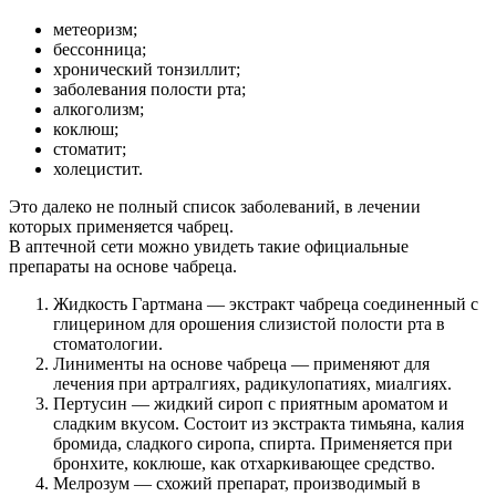
метеоризм;
бессонница;
хронический тонзиллит;
заболевания полости рта;
алкоголизм;
коклюш;
стоматит;
холецистит.
Это далеко не полный список заболеваний, в лечении
которых применяется чабрец.
В аптечной сети можно увидеть такие официальные
препараты на основе чабреца.
Жидкость Гартмана — экстракт чабреца соединенный с
глицерином для орошения слизистой полости рта в
стоматологии.
Линименты на основе чабреца — применяют для
лечения при артралгиях, радикулопатиях, миалгиях.
Пертусин — жидкий сироп с приятным ароматом и
сладким вкусом. Состоит из экстракта тимьяна, калия
бромида, сладкого сиропа, спирта. Применяется при
бронхите, коклюше, как отхаркивающее средство.
Мелрозум — схожий препарат, производимый в