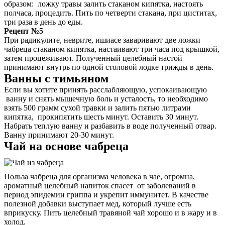
образом: ложку травы залить стаканом кипятка, настоять
полчаса, процедить. Пить по четверти стакана, при циститах,
три раза в день до еды.
Рецепт №5
При радикулите, неврите, ишиасе заваривают две ложки
чабреца стаканом кипятка, настаивают три часа под крышкой,
затем процеживают. Полученный целебный настой
принимают внутрь по одной столовой лодке трижды в день.
Ванны с тимьяном
Если вы хотите принять расслабляющую, успокаивающую
ванну и снять мышечную боль и усталость, то необходимо
взять 500 грамм сухой травки и залить пятью литрами
кипятка, прокипятить шесть минут. Оставить 30 минут.
Набрать теплую ванну и разбавить в воде полученный отвар.
Ванну принимают 20-30 минут.
Чай на основе чабреца
Польза чабреца для организма человека в чае, огромна,
ароматный целебный напиток спасет от заболеваний в
период эпидемии гриппа и укрепит иммунитет. В качестве
полезной добавки выступает мед, который лучше есть
вприкуску. Пить целебный травяной чай хорошо и в жару и в
холод.