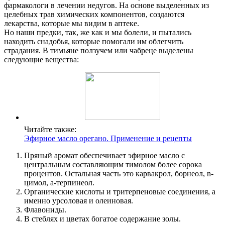
фармакологи в лечении недугов. На основе выделенных из
целебных трав химических компонентов, создаются
лекарства, которые мы видим в аптеке.
Но наши предки, так, же как и мы болели, и пытались
находить снадобья, которые помогали им облегчить
страдания. В тимьяне ползучем или чабреце выделены
следующие вещества:
Читайте также:
Эфирное масло орегано. Применение и рецепты
Пряный аромат обеспечивает эфирное масло с
центральным составляющим тимолом более сорока
процентов. Остальная часть это карвакрол, борнеол, n-
цимол, а-терпинеол.
Органические кислоты и тритерпеновые соединения, а
именно урсоловая и олеиновая.
Флавониды.
В стеблях и цветах богатое содержание золы.