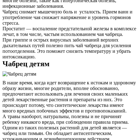
многие болезни, такие как гипертоническая болезнь,
инфекционные заболевания.
Чабрец снимает мышечную боль и усталость. Прием ванн и
употребление чая снижает напряжение и уровень гормонов
стресса.
Простатит — воспаление предстательной железы в комплексе
лечат, в том числе, частым использованием чая чабреца.
При гриппе и острых вирусных заболеваний верхних
дыхательных путей полезно пить чай чабреца для усиления
потоотделения. Это поможет снизить температуру и убрать
интоксикацию.
Чабрец детям
В наше время, когда идет возвращение к истокам и здоровому
образу жизни, многие родители, вполне обоснованно,
предпочитают использовать для лечения своих маленьких
детей лекарственные растения и препараты из них. Это
происходит потому, что синтетические лекарства имеют
много вредных побочных эффектов и противопоказаний.
А травы наоборот, натуральны, полезны и не причинят
ребенку никакого вреда, при соблюдении правила приема.
Одним из таких полезных растений для детей является —
чабрец или тимьян. Он обладает антисептическим,
успокаивающим и дезинфицирующим действием.