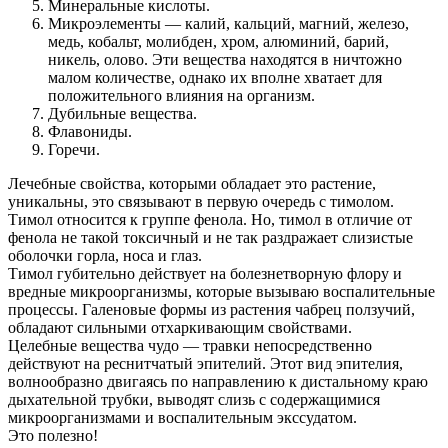
Минеральные кислоты.
Микроэлементы — калий, кальций, магний, железо,
медь, кобальт, молибден, хром, алюминий, барий,
никель, олово. Эти вещества находятся в ничтожно
малом количестве, однако их вполне хватает для
положительного влияния на организм.
Дубильные вещества.
Флавониды.
Горечи.
Лечебные свойства, которыми обладает это растение,
уникальны, это связывают в первую очередь с тимолом.
Тимол относится к группе фенола. Но, тимол в отличие от
фенола не такой токсичный и не так раздражает слизистые
оболочки горла, носа и глаз.
Тимол губительно действует на болезнетворную флору и
вредные микроорганизмы, которые вызываю воспалительные
процессы. Галеновые формы из растения чабрец ползучий,
обладают сильными отхаркивающим свойствами.
Целебные вещества чудо — травки непосредственно
действуют на реснитчатый эпителий. Этот вид эпителия,
волнообразно двигаясь по направлению к дистальному краю
дыхательной трубки, выводят слизь с содержащимися
микроорганизмами и воспалительным экссудатом.
Это полезно!