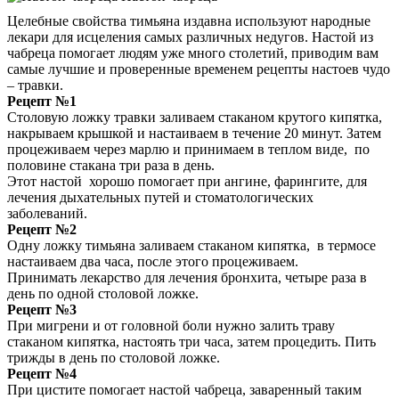
Целебные свойства тимьяна издавна используют народные
лекари для исцеления самых различных недугов. Настой из
чабреца помогает людям уже много столетий, приводим вам
самые лучшие и проверенные временем рецепты настоев чудо
– травки.
Рецепт №1
Столовую ложку травки заливаем стаканом крутого кипятка,
накрываем крышкой и настаиваем в течение 20 минут. Затем
процеживаем через марлю и принимаем в теплом виде, по
половине стакана три раза в день.
Этот настой хорошо помогает при ангине, фарингите, для
лечения дыхательных путей и стоматологических
заболеваний.
Рецепт №2
Одну ложку тимьяна заливаем стаканом кипятка, в термосе
настаиваем два часа, после этого процеживаем.
Принимать лекарство для лечения бронхита, четыре раза в
день по одной столовой ложке.
Рецепт №3
При мигрени и от головной боли нужно залить траву
стаканом кипятка, настоять три часа, затем процедить. Пить
трижды в день по столовой ложке.
Рецепт №4
При цистите помогает настой чабреца, заваренный таким