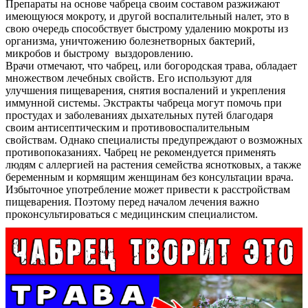
Препараты на основе чабреца своим составом разжижают
имеющуюся мокроту, и другой воспалительный налет, это в
свою очередь способствует быстрому удалению мокроты из
организма, уничтожению болезнетворных бактерий,
микробов и быстрому выздоровлению.
Врачи отмечают, что чабрец, или богородская трава, обладает
множеством лечебных свойств. Его используют для
улучшения пищеварения, снятия воспалений и укрепления
иммунной системы. Экстракты чабреца могут помочь при
простудах и заболеваниях дыхательных путей благодаря
своим антисептическим и противовоспалительным
свойствам. Однако специалисты предупреждают о возможных
О нас
противопоказаниях. Чабрец не рекомендуется применять
людям с аллергией на растения семейства яснотковых, а также
Услуги
беременным и кормящим женщинам без консультации врача.
Избыточное употребление может привести к расстройствам
Акции
пищеварения. Поэтому перед началом лечения важно
проконсультироваться с медицинским специалистом.
Отзывы
Статьи