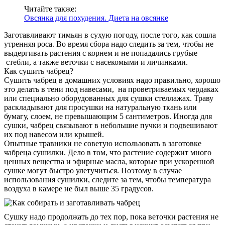
Читайте также:
Овсянка для похудения. Диета на овсянке
Заготавливают тимьян в сухую погоду, после того, как сошла
утренняя роса. Во время сбора надо следить за тем, чтобы не
выдергивать растения с корнем и не попадались грубые
стебли, а также веточки с насекомыми и личинками.
Как сушить чабрец?
Сушить чабрец в домашних условиях надо правильно, хорошо
это делать в тени под навесами, на проветриваемых чердаках
или специально оборудованных для сушки стеллажах. Траву
раскладывают для просушки на натуральную ткань или
бумагу, слоем, не превышающим 5 сантиметров. Иногда для
сушки, чабрец связывают в небольшие пучки и подвешивают
их под навесом или крышей.
Опытные травники не советую использовать в заготовке
чабреца сушилки. Дело в том, что растение содержит много
ценных вещества и эфирные масла, которые при ускоренной
сушке могут быстро улетучиться. Поэтому в случае
использования сушилки, следите за тем, чтобы температура
воздуха в камере не был выше 35 градусов.
Сушку надо продолжать до тех пор, пока веточки растения не