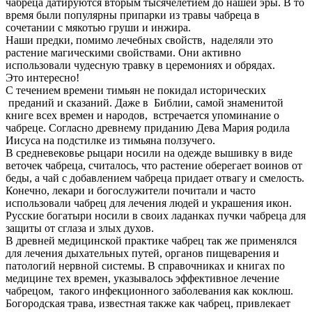
чабреца датируются вторым тысячелетием до нашей эры. В то
время были популярны припарки из травы чабреца в
сочетании с мякотью груши и инжира.
Наши предки, помимо лечебных свойств, наделяли это
растение магическими свойствами. Они активно
использовали чудесную травку в церемониях и обрядах.
Это интересно!
С течением времени тимьян не покидал исторических
преданий и сказаний. Даже в Библии, самой знаменитой
книге всех времен и народов, встречается упоминание о
чабреце. Согласно древнему приданию Дева Мария родила
Иисуса на подстилке из тимьяна ползучего.
В средневековье рыцари носили на одежде вышивку в виде
веточек чабреца, считалось, что растение оберегает воинов от
беды, а чай с добавлением чабреца придает отвагу и смелость.
Конечно, лекари и богослужители почитали и часто
использовали чабрец для лечения людей и украшения икон.
Русские богатыри носили в своих ладанках пучки чабреца для
защиты от сглаза и злых духов.
В древней медицинской практике чабрец так же применялся
для лечения дыхательных путей, органов пищеварения и
патологий нервной системы. В справочниках и книгах по
медицине тех времен, указывалось эффективное лечение
чабрецом, такого инфекционного заболевания как коклюш.
Богородская трава, известная также как чабрец, привлекает