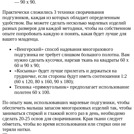
— 90 х 90.
Контакты
Практически сложились 3 техники сворачивания
подгузников, каждая из которых обладает определенным
удобством. Вы можете сделать несколько марлевых изделий
разных размеров для каждой методики, чтобы на собственном
опыте попробовать каждую и понять, какая будет лучше для
вашего младенца.
«Венгерский» способ надевания многоразового
подгузника не требует слишком большого полотна. Вам
нужно сделать кусочки, нарезав ткань на квадраты 60 х
60 и 90 х 90;
«Косынка» будет лучше прилегать и держаться на
грудничке, если стороны будут иметь соотношения 1:2
(60 х 120, 80 х 160, 90 х 180);
Техника «прямоугольник» предполагает использование
полотен 60 х 100.
По опыту мам, использовавших марлевые подгузники, чтобы
обеспечить малыша запасом многоразовых изделий так, чтобы
заниматься стиркой и глажкой всего раз в день, необходимо
сделать 20-25 основ для сворачивания. Края ткани следует
обметать, чтобы во время использования или стирки они не
теряли нитки.