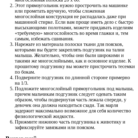
Этот прямоугольник нужно прострочить на машинке
или прометать вручную, чтобы сложенная
многослойная конструкция не распадалась даже при
машинной стирке. Если вам проще иметь дело с быстро
высыхающими полотнами, можете придавать изделиям
«требуемую» многослойность во время глажки и, тем
самым, избежать сшивания.
Нарежьте из материала полоски ткани для поясков,
которыми вы будете закреплять подгузник на талии
малыша. Желательно, чтобы они были широкими и
такими же многослойными, как и основное изделие. К
прошитому подгузнику вы можете пристрочить тесемки
по бокам.
Подверните подгузник по длинной стороне примерно
на 1/3.
Подложите многослойный прямоугольник под малыша,
причем мальчикам подгузник следует одевать таким
образом, чтобы подвернутая часть лежала спереди, у
девочек она должна находиться сзади. Так марля
задержит максимально возможное для себя количество
физиологической жидкости.
Прижмите нижнюю часть подгузника к животику и
зафиксируйте завязками или пояском.