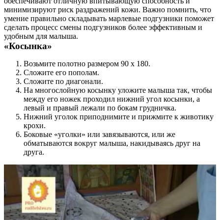
обеспечивают отличную впитывающую способность и
минимизируют риск раздражений кожи. Важно помнить, что
умение правильно складывать марлевые подгузники поможет
сделать процесс смены подгузников более эффективным и
удобным для малыша.
«Косынка»
Возьмите полотно размером 90 х 180.
Сложите его пополам.
Сложите по диагонали.
На многослойную косынку уложите малыша так, чтобы
между его ножек проходил нижний угол косынки, а
левый и правый лежали по бокам грудничка.
Нижний уголок приподнимите и прижмите к животику
крохи.
Боковые «уголки» или завязываются, или же
обматываются вокруг малыша, накидываясь друг на
друга.