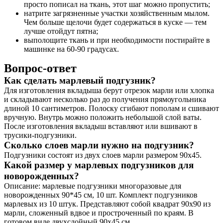
просто пописал на ткань, этот шаг можно пропустить;
натрите загрязненные участки хозяйственным мылом.
Чем больше щелочи будет содержаться в куске — тем
лучше отойдут пятна;
выполощите ткань и при необходимости постирайте в
машинке на 60-90 градусах.
Вопрос-ответ
Как сделать марлевый подгузник?
Для изготовления вкладыша берут отрезок марли или хлопка
и складывают несколько раз до получения прямоугольника
длиной 10 сантиметров. Полоску сгибают пополам и сшивают
вручную. Внутрь можно положить небольшой слой ваты.
После изготовления вкладыш вставляют или вшивают в
трусики-подгузники.
Сколько слоев марли нужно на подгузник?
Подгузники состоят из двух слоев марли размером 90х45.
Какой размер у марлевых подгузников для
новорожденных?
Описание: марлевые подгузники многоразовые для
новорожденных 90*45 см, 10 шт. Комплект подгузников
марлевых из 10 штук. Представляют собой квадрат 90х90 из
марли, сложенный вдвое и простроченный по краям. В
готовом виде двухслойный 90х45 см.