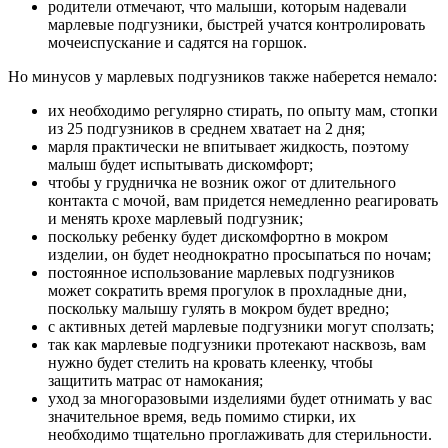
родители отмечают, что малыши, которым надевали
марлевые подгузники, быстрей учатся контролировать
мочеиспускание и садятся на горшок.
Но минусов у марлевых подгузников также наберется немало:
их необходимо регулярно стирать, по опыту мам, стопки
из 25 подгузников в среднем хватает на 2 дня;
марля практически не впитывает жидкость, поэтому
малыш будет испытывать дискомфорт;
чтобы у грудничка не возник ожог от длительного
контакта с мочой, вам придется немедленно реагировать
и менять крохе марлевый подгузник;
поскольку ребенку будет дискомфортно в мокром
изделии, он будет неоднократно просыпаться по ночам;
постоянное использование марлевых подгузников
может сократить время прогулок в прохладные дни,
поскольку малышу гулять в мокром будет вредно;
с активных детей марлевые подгузники могут сползать;
так как марлевые подгузники протекают насквозь, вам
нужно будет стелить на кровать клеенку, чтобы
защитить матрас от намокания;
уход за многоразовыми изделиями будет отнимать у вас
значительное время, ведь помимо стирки, их
необходимо тщательно проглаживать для стерильности.