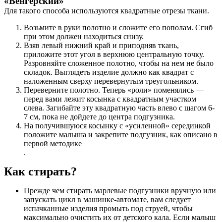
«Венгерский»
Для такого способа используются квадратные отрезы ткани.
Возьмите в руки полотно и сложите его пополам. Сгиб
при этом должен находиться снизу.
Взяв левый нижний край и приподняв ткань,
приложите этот угол в верхнюю центральную точку.
Разровняйте сложенное полотно, чтобы на нем не было
складок. Выглядеть изделие должно как квадрат с
наложенным сверху перевернутым треугольником.
Переверните полотно. Теперь «роли» поменялись —
перед вами лежит косынка с квадратным участком
слева. Загибайте эту квадратную часть влево с шагом 6-
7 см, пока не дойдете до центра подгузника.
На получившуюся косынку с «усиленной» серединкой
положите малыша и закрепите подгузник, как описано в
первой методике
.
Как стирать?
Прежде чем стирать марлевые подгузники вручную или
запускать цикл в машинке-автомате, вам следует
испачканные изделия промыть под струей, чтобы
максимально очистить их от детского кала. Если малыш