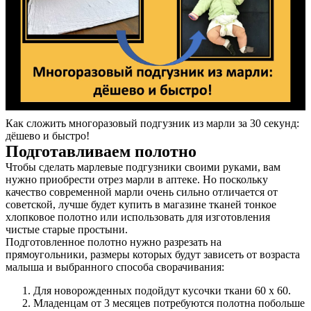
Как сложить многоразовый подгузник из марли за 30 секунд:
дёшево и быстро!
О нас
Подготавливаем полотно
Чтобы сделать марлевые подгузники своими руками, вам
Услуги
нужно приобрести отрез марли в аптеке. Но поскольку
качество современной марли очень сильно отличается от
Акции
советской, лучше будет купить в магазине тканей тонкое
хлопковое полотно или использовать для изготовления
чистые старые простыни.
Отзывы
Подготовленное полотно нужно разрезать на
прямоугольники, размеры которых будут зависеть от возраста
Статьи
малыша и выбранного способа сворачивания:
Для новорожденных подойдут кусочки ткани 60 х 60.
Младенцам от 3 месяцев потребуются полотна побольше