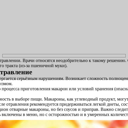
равлении. Врачи относятся неодобрительно к такому решению. С
о тракта (из-за пшеничной муки).
отравление
ргается серьёзным нарушениям. Возникает сложность полноцен
измом.
 процесса приготовления макарон или условий хранения (опасна 
ность в выборе пищи. Макароны, как углеводный продукт, могут
сле отравления рекомендуется придерживаться легкой диеты, сос
ион отварные макароны, но без соусов и приправ. Важно следит
ь включены в меню, но с осторожностью и в умеренных количест