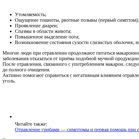
Утомляемость;
Ощущение тошноты, рвотные позывы (первый симптом);
Проявление диареи;
Спазмы в области живота;
Повышенное выделение пота;
Возникновение состояния сухости слизистых оболочек, 
Многие люди при отравлении продолжают питаться макаронной
заболевания отказаться от приёма подобной мучной продукции
После отравления, связанного с употреблением макарон, след
до полного очищения.
Активно помогают справиться с негативным влиянием отравл
уголь.
Читайте также:
Отравление грибами — симптомы и первая помощь при 
О нас