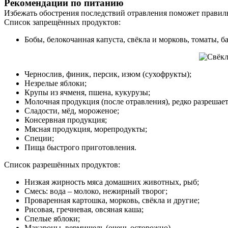
Рекомендации по питанию
Услуги
Избежать обострения последствий отравления поможет правильн
Список запрещённых продуктов:
Акции
Бобы, белокочанная капуста, свёкла и морковь, томаты, б
Отзывы
Статьи
Чернослив, финик, персик, изюм (сухофрукты);
Незрелые яблоки;
Крупы из ячменя, пшена, кукурузы;
Молочная продукция (после отравления), редко разрешае
Сладости, мёд, мороженое;
Контакты
Консервная продукция;
Мясная продукция, морепродукты;
Специи;
Пища быстрого приготовления.
Список разрешённых продуктов:
Низкая жирность мяса домашних животных, рыб;
Смесь: вода – молоко, нежирный творог;
Проваренная картошка, морковь, свёкла и другие;
Рисовая, гречневая, овсяная каша;
Спелые яблоки;
Макароны, вермишель (очень осторожно).