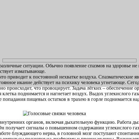
азличные ситуации. Обычно появление спазмов на здоровье не вл
йствует изматывающе.
, что приводит к постоянной нехватке воздуха. Спазматические 
тоянное икание действует на психику человека угнетающе. Сегод
оно происходит, что провоцирует. Задача лёгких – обеспечение 
я клетка поднимается и нагнетает воздух. Выдох углекислого га
 попадания пищевых остатков в трахею в горле поднимается на
х внутренних органов, включая дыхательную функцию. Работа ды
н получает сигналы о повышенном содержании углекислого газа 
боте блуждающего нерва, в головной мозг поступают спонтанны
ые импульсы подаются на диафрагму и прочие мышцы. Возникает