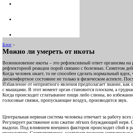
Блог
›
Можно ли умереть от икоты
Возникновение икоты – это рефлексивный ответ организма на р
рефлекторной реакции порой связано с болезнью. Симптом де
Когда человек икает, то не способен сделать нормальный вдох
дискомфортное состояние не только в физическом аспекте. Пос
Избавление от неприятного явления предполагает знание, как 
с мышцами. В этот момент орган становится плоским, а грудна
Когда происходит сглатывание пищи либо слюны, во избежание
голосовые связки, пропускающие воздух, производится звук.
Центральная нервная система человека отвечает за работу все
Регулирует растяжение или сжатие лёгких блуждающий нерв. О
выдохи. Под влиянием внешних факторов происходит сбой в ра
мускулатуру. Соответственно, наступает реакция: неправильн