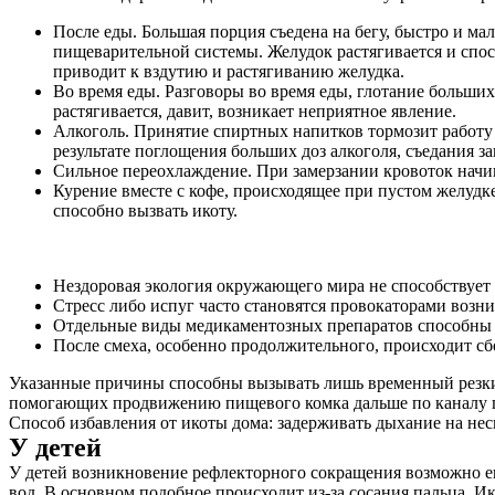
Услуги
После еды. Большая порция съедена на бегу, быстро и 
пищеварительной системы. Желудок растягивается и спо
Акции
приводит к вздутию и растягиванию желудка.
Во время еды. Разговоры во время еды, глотание больших
Отзывы
растягивается, давит, возникает неприятное явление.
Алкоголь. Принятие спиртных напитков тормозит работу 
Статьи
результате поглощения больших доз алкоголя, съедания з
Сильное переохлаждение. При замерзании кровоток начи
Курение вместе с кофе, происходящее при пустом желуд
способно вызвать икоту.
Контакты
Нездоровая экология окружающего мира не способствует
Стресс либо испуг часто становятся провокаторами возн
Отдельные виды медикаментозных препаратов способны 
После смеха, особенно продолжительного, происходит с
Указанные причины способны вызывать лишь временный резкий
помогающих продвижению пищевого комка дальше по каналу 
Способ избавления от икоты дома: задерживать дыхание на неск
У детей
У детей возникновение рефлекторного сокращения возможно е
вод. В основном подобное происходит из-за сосания пальца. 