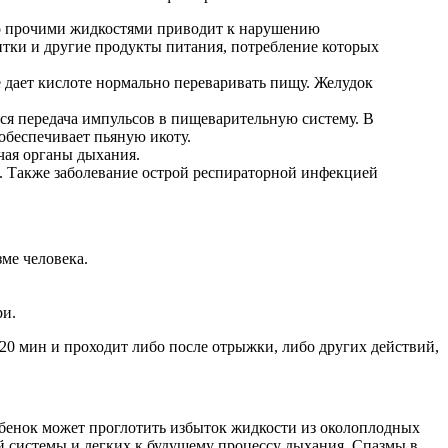
ибо прочими жидкостями приводит к нарушению
тки и другие продукты питания, потребление которых
не дает кислоте нормально переваривать пищу. Желудок
ся передача импульсов в пищеварительную систему. В
обеспечивает пьяную икоту.
чая органы дыхания.
. Также заболевание острой респираторной инфекцией
ме человека.
ри.
0 мин и проходит либо после отрыжки, либо других действий,
бенок может проглотить избыток жидкости из околоплодных
ой системы и легких к будущему процессу дыхания. Спазмы в