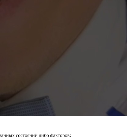
занных состояний либо факторов: