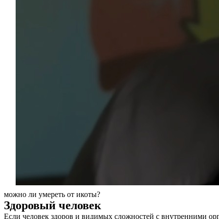
можно ли умереть от икоты?
Здоровый человек
О нас
Если человек здоров и видимых сложностей с внутренними орг