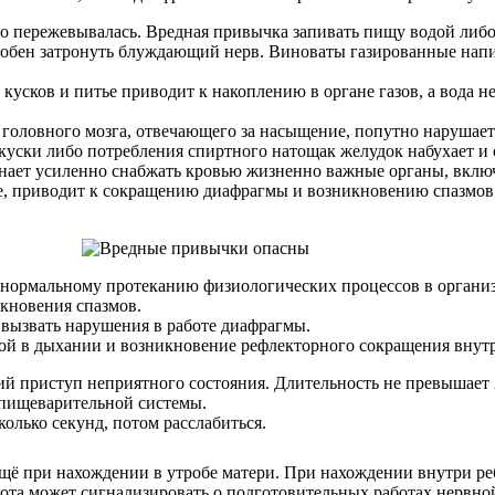
мало пережевывалась. Вредная привычка запивать пищу водой л
собен затронуть блуждающий нерв. Виноваты газированные напи
 кусков и питье приводит к накоплению в органе газов, а вода 
головного мозга, отвечающего за насыщение, попутно нарушает
акуски либо потребления спиртного натощак желудок набухает и 
нает усиленно снабжать кровью жизненно важные органы, вклю
ке, приводит к сокращению диафрагмы и возникновению спазмов
 нормальному протеканию физиологических процессов в организ
икновения спазмов.
вызвать нарушения в работе диафрагмы.
бой в дыхании и возникновение рефлекторного сокращения внут
 приступ неприятного состояния. Длительность не превышает 2
пищеварительной системы.
олько секунд, потом расслабиться.
щё при нахождении в утробе матери. При нахождении внутри ре
Икота может сигнализировать о подготовительных работах нервн