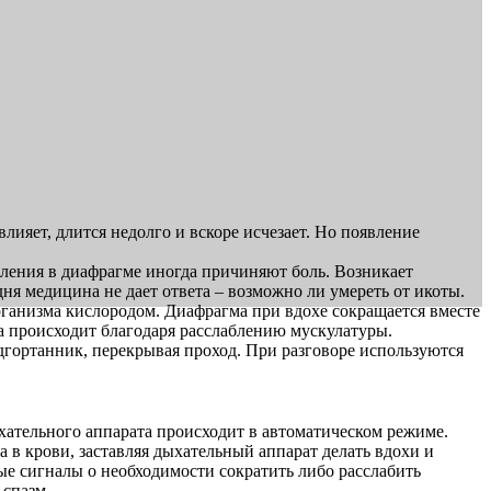
ияет, длится недолго и вскоре исчезает. Но появление
явления в диафрагме иногда причиняют боль. Возникает
ня медицина не дает ответа – возможно ли умереть от икоты.
организма кислородом. Диафрагма при вдохе сокращается вместе
за происходит благодаря расслаблению мускулатуры.
дгортанник, перекрывая проход. При разговоре используются
хательного аппарата происходит в автоматическом режиме.
в крови, заставляя дыхательный аппарат делать вдохи и
е сигналы о необходимости сократить либо расслабить
 спазм.