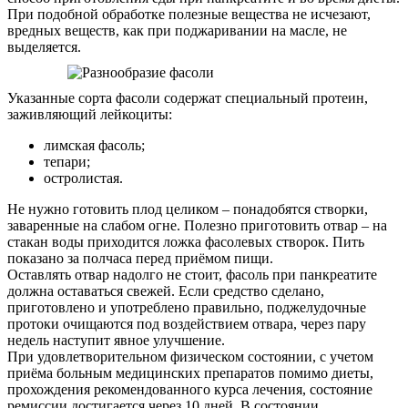
При подобной обработке полезные вещества не исчезают,
вредных веществ, как при поджаривании на масле, не
выделяется.
Указанные сорта фасоли содержат специальный протеин,
заживляющий лейкоциты:
лимская фасоль;
тепари;
остролистая.
Не нужно готовить плод целиком – понадобятся створки,
заваренные на слабом огне. Полезно приготовить отвар – на
стакан воды приходится ложка фасолевых створок. Пить
показано за полчаса перед приёмом пищи.
Оставлять отвар надолго не стоит, фасоль при панкреатите
должна оставаться свежей. Если средство сделано,
приготовлено и употреблено правильно, поджелудочные
протоки очищаются под воздействием отвара, через пару
недель наступит явное улучшение.
При удовлетворительном физическом состоянии, с учетом
приёма больным медицинских препаратов помимо диеты,
прохождения рекомендованного курса лечения, состояние
ремиссии достигается через 10 дней. В состоянии