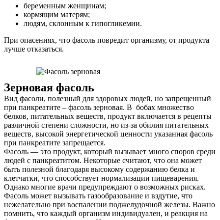
беременным женщинам;
кормящим матерям;
людям, склонным к гипогликемии.
При опасениях, что фасоль повредит организму, от продукта
лучше отказаться.
Зерновая фасоль
Вид фасоли, полезный для здоровых людей, но запрещенный
О нас
при панкреатите – фасоль зерновая. В бобах множество
белков, питательных веществ, продукт включается в рецепты
Услуги
различной степени сложности, но из-за обилия питательных
веществ, высокой энергетической ценности указанная фасоль
при панкреатите запрещается.
Акции
Фасоль — это продукт, который вызывает много споров среди
людей с панкреатитом. Некоторые считают, что она может
Отзывы
быть полезной благодаря высокому содержанию белка и
клетчатки, что способствует нормализации пищеварения.
Статьи
Однако многие врачи предупреждают о возможных рисках.
Фасоль может вызывать газообразование и вздутие, что
нежелательно при воспалении поджелудочной железы. Важно
помнить, что каждый организм индивидуален, и реакция на