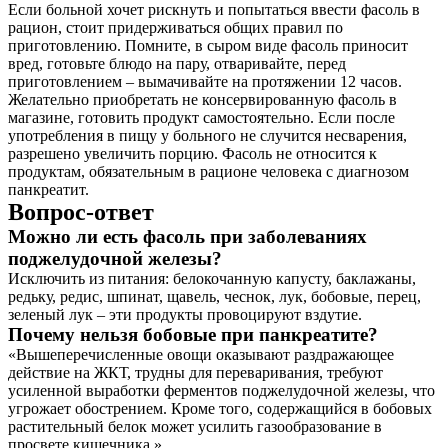
Если больной хочет рискнуть и попытаться ввести фасоль в
рацион, стоит придерживаться общих правил по
приготовлению. Помните, в сыром виде фасоль приносит
вред, готовьте блюдо на пару, отваривайте, перед
приготовлением – вымачивайте на протяжении 12 часов.
Желательно приобретать не консервированную фасоль в
магазине, готовить продукт самостоятельно. Если после
употребления в пищу у больного не случится несварения,
разрешено увеличить порцию. Фасоль не относится к
продуктам, обязательным в рационе человека с диагнозом
панкреатит.
Вопрос-ответ
Можно ли есть фасоль при заболеваниях
поджелудочной железы?
Исключить из питания: белокочанную капусту, баклажаны,
редьку, редис, шпинат, щавель, чеснок, лук, бобовые, перец,
зеленый лук – эти продукты провоцируют вздутие.
Почему нельзя бобовые при панкреатите?
«Вышеперечисленные овощи оказывают раздражающее
действие на ЖКТ, трудны для переваривания, требуют
усиленной выработки ферментов поджелудочной железы, что
угрожает обострением. Кроме того, содержащийся в бобовых
растительный белок может усилить газообразование в
просвете кишечника.»