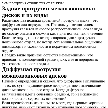
Чем протрузия отличается от грыжи?
Задние протрузии межпозвонковых
дисков и их виды
Различают два подвида дорзальной протрузии диска – это
диффузная или циркулярная. Поскольку именно задняя
протрузия является наиболее распространенной, оба ее вида
по-своему опасны и сложны как в диагнстике, так и лечении.
Болевые ощущения не всегда сопровождают протрузию
поясничного отдела, но всегда есть минимальное ощущение
дискомфорта и скованности в пораженном позвоночном
отделе.
О нас
Нередко такие признаки остаются незамеченными, что
приводит к полноценной грыже диска, а ее игнорировать –
Услуги
уже совсем непростая задача.
Диффузная протрузия
Акции
межпозвонковых дисков
Отзывы
Начнем с определения и скажем, что диффузное выпячивание
– это, по сути, неравномерное неоднократное выпячивание
Статьи
диска межпозвоночного отдела. Когда диффузное
выпячивание идет в сочетании с задним, то не исключено
возникновение серьезных осложнений.
Если пренебрегать лечением, то места, где нервные корешки
прижаты, начинают страдать от нарушения проводимости, что