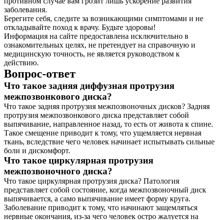
противном случае вам грозит лишь ускорение развития
заболевания.
Берегите себя, следите за возникающими симптомами и не
откладывайте поход к врачу. Будьте здоровы!
Информация на сайте предоставлена исключительно в
ознакомительных целях, не претендует на справочную и
медицинскую точность, не является руководством к
действию.
Вопрос-ответ
Что такое задняя диффузная протрузия
межпозвонкового диска?
Что такое задняя протрузия межпозвоночных дисков? Задняя
протрузия межпозвонкового диска представляет собой
выпячивание, направленное назад, то есть от живота к спине.
Такое смещение приводит к тому, что ущемляется нервная
ткань, вследствие чего человек начинает испытывать сильные
боли и дискомфорт.
Что такое циркулярная протрузия
межпозвоночного диска?
Что такое циркулярная протрузия диска? Патология
представляет собой состояние, когда межпозвоночный диск
выпячивается, а само выпячивание имеет форму круга.
Заболевание приводит к тому, что начинают защемляться
нервные окончания, из-за чего человек остро жалуется на