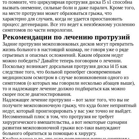
то помните, что циркулярная протрузия диска l5 s1 способна
вызвать онемение, сильные боли и даже паралич. Кроме того,
на месте протрузии может образоваться грыжа, что
характерно для случаев, когда не удается приостановить
процесс дегенерации. Все это ведет к неизбежному усилению
симптомов по части неврологии.
Рекомендации по лечению протрузий
Задние протрузии межпозвонковых дисков могут превратить
жизнь больного в настоящий кошмар, не говоря уже о ряде
серьезных и опасных осложнений. Каким образом недуг
можно победить? Давайте теперь поговорим о лечении.
Поскольку возникает дорсальная протрузия диска l4 l5 как
следствие того, что больной пренебрег своевременным
медицинским осмотром в случае возникновения одного из
симптомов (о которых мы говорили несколько абзацев выше),
то и надлежащее лечение должно подбираться как можно
скорее после диагностирования.
Надлежащее лечение протрузии – вот залог того, что вы не
получите межпозвоночную грыжу, что куда более неприятный
недуг, который проигнорировать у вас уже точно не выйдет.
Несомненный плюс в том, что протрузия не требует
хирургического вмешательства, а вот некоторые сценарии
развития межпозвоночной грыжи все-таки вынуждают
больного обратиться за помощью к хирургу.
Крайне важно и то, что если появляются первые симптомы,