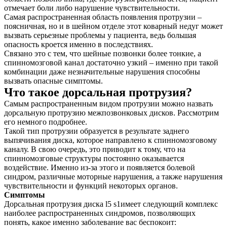
отмечает боли либо нарушение чувствительности.
Самая распространенная область появления протрузии –
поясничная, но и в шейном отделе этот коварный недуг может
вызвать серьезные проблемы у пациента, ведь большая
опасность кроется именно в последствиях.
Связано это с тем, что шейные позвонки более тонкие, а
спинномозговой канал достаточно узкий – именно при такой
комбинации даже незначительные нарушения способны
вызвать опасные симптомы.
Что такое дорсальная протрузия?
Самым распространенным видом протрузии можно назвать
дорсальную протрузию межпозвонковых дисков. Рассмотрим
его немного подробнее.
Такой тип протрузии образуется в результате заднего
выпячивания диска, которое направлено к спинномозговому
каналу. В свою очередь, это приводит к тому, что на
спинномозговые структуры постоянно оказывается
воздействие. Именно из-за этого и появляется болевой
синдром, различные моторные нарушения, а также нарушения
чувствительности и функций некоторых органов.
Симптомы
Дорсальная протрузия диска l5 s1имеет следующий комплекс
наиболее распространенных синдромов, позволяющих
понять, какое именно заболевание вас беспокоит: