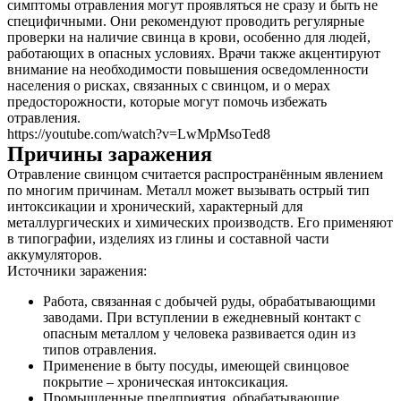
симптомы отравления могут проявляться не сразу и быть не
специфичными. Они рекомендуют проводить регулярные
проверки на наличие свинца в крови, особенно для людей,
работающих в опасных условиях. Врачи также акцентируют
внимание на необходимости повышения осведомленности
населения о рисках, связанных с свинцом, и о мерах
предосторожности, которые могут помочь избежать
отравления.
https://youtube.com/watch?v=LwMpMsoTed8
Причины заражения
Отравление свинцом считается распространённым явлением
по многим причинам. Металл может вызывать острый тип
интоксикации и хронический, характерный для
металлургических и химических производств. Его применяют
в типографии, изделиях из глины и составной части
аккумуляторов.
Источники заражения:
Работа, связанная с добычей руды, обрабатывающими
заводами. При вступлении в ежедневный контакт с
опасным металлом у человека развивается один из
типов отравления.
Применение в быту посуды, имеющей свинцовое
покрытие – хроническая интоксикация.
Промышленные предприятия, обрабатывающие