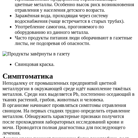
цветные металлы. Особенно высок риск возникновения
отравления у населения детского возраста.
Заражённая вода, проходящая через систему
водоснабжения (чаще встречается в старых трубах).
Употребление самогона, прогоняемого по
оборудованию из данного металла.
Часто продукты питания люди оборачивают в газетные
листы, не подозревая об опасности.
Свинцовая краска.
О нас
Симптоматика
Услуги
Неподалеку от промышленных предприятий цветной
металлургии в окружающей среде идёт накопление тяжёлых
Акции
металлов. Среди них выделяется Pb, постепенно оседающий в
тканях растений, грибов, животных и человека.
Отзывы
В организме начинают проявляться симптомы отравления
свинцом. На первых стадиях трудно определить отравление
Статьи
металлом. Обнаружить характерные признаки получится
после прохождения лабораторных исследований крови и
мочи. Проводится полная диагностика для последующего
лечения.