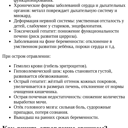
функционирования.
Хронические формы заболеваний сердца и дыхательных
органов: металл повреждает дыхательную систему и
миокард.
Деформация нервной системы: умственная отсталость у
детей, слабоумие у стариков, энцефалопатия.
Токсический гепатит: понижение функциональности
печени (риск развития цирроза).
Заболевания на фоне беременности: отклонение в
умственном развитии ребёнка, пороки сердца и т.д.
При остром отравлении:
Гемолиз крови (гибель эритроцитов).
Гиповолемический шок: кровь становится густой,
развивается обезвоживание.
Острый гепатит: жёлтый оттенок кожных покровов,
увеличивается в размерах печень, отклонение от нормы
очищения кишечника.
Острая почечная недостаточность: снижение количества
выработки мочи.
Отёк головного мозга: сильная боль, судорожные
припадки, потеря сознания.
Выкидыш на ранних сроках беременности.