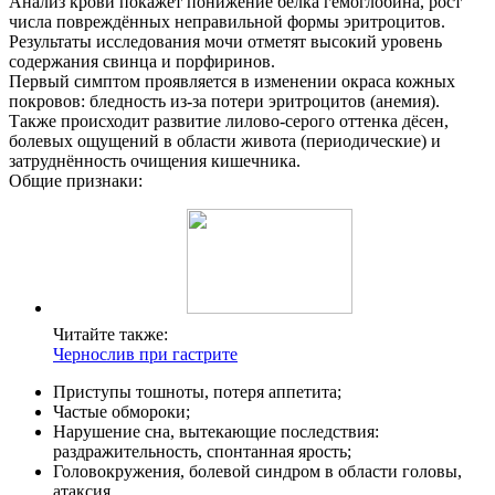
Анализ крови покажет понижение белка гемоглобина, рост
числа повреждённых неправильной формы эритроцитов.
Контакты
Результаты исследования мочи отметят высокий уровень
содержания свинца и порфиринов.
Первый симптом проявляется в изменении окраса кожных
покровов: бледность из-за потери эритроцитов (анемия).
Также происходит развитие лилово-серого оттенка дёсен,
болевых ощущений в области живота (периодические) и
затруднённость очищения кишечника.
Общие признаки:
Читайте также:
Чернослив при гастрите
Приступы тошноты, потеря аппетита;
Частые обмороки;
Нарушение сна, вытекающие последствия:
раздражительность, спонтанная ярость;
Головокружения, болевой синдром в области головы,
атаксия.