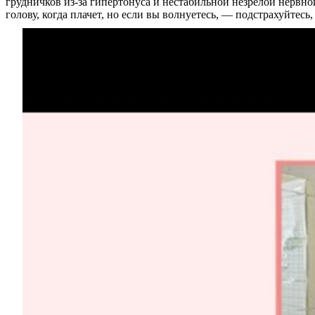
грудничков из-за гипертонуса и нестабильной незрелой нервно
голову, когда плачет, но если вы волнуетесь, — подстрахуйтесь
О нас