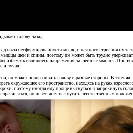
идывает голову назад
зад из-за несформированности мышц и нежного строения их тел
ы мышцы шеи и спины, поэтому им может быть трудно удерживат
обы избежать излишнего напряжения на шейные мышцы. Постепенн
е и лучше.
на, он может поворачивать голову в разные стороны. В этом же
треть окружающее его пространство, находясь на руках взрослого
охи, поэтому иногда ему проще выгнуться и запрокинуть голову
ворачиваться, он перестанет вас пугать неестественным положе