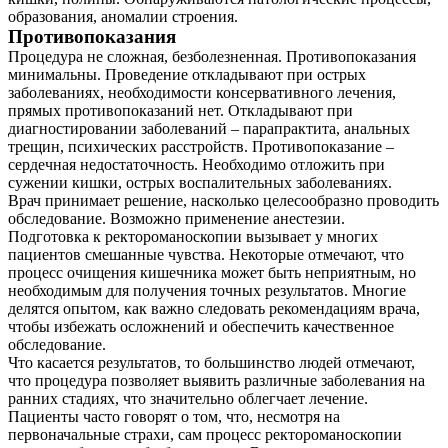
образования, аномалии строения.
Противопоказания
Процедура не сложная, безболезненная. Противопоказания
минимальны. Проведение откладывают при острых
заболеваниях, необходимости консервативного лечения,
прямых противопоказаний нет. Откладывают при
диагностировании заболеваний – парапрактита, анальных
трещин, психических расстройств. Противопоказание –
сердечная недостаточность. Необходимо отложить при
сужении кишки, острых воспалительных заболеваниях.
Врач принимает решение, насколько целесообразно проводить
О нас
обследование. Возможно применение анестезии.
Подготовка к ректороманоскопии вызывает у многих
Услуги
пациентов смешанные чувства. Некоторые отмечают, что
процесс очищения кишечника может быть неприятным, но
необходимым для получения точных результатов. Многие
Акции
делятся опытом, как важно следовать рекомендациям врача,
чтобы избежать осложнений и обеспечить качественное
Отзывы
обследование.
Что касается результатов, то большинство людей отмечают,
Статьи
что процедура позволяет выявить различные заболевания на
ранних стадиях, что значительно облегчает лечение.
Пациенты часто говорят о том, что, несмотря на
первоначальные страхи, сам процесс ректороманоскопии