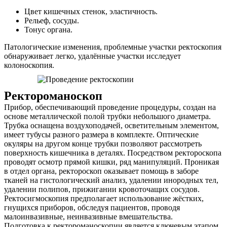
Цвет кишечных стенок, эластичность.
Рельеф, сосуды.
Тонус органа.
Патологические изменения, проблемные участки ректоскопия
обнаруживает легко, удалённые участки исследует
колоноскопия.
Ректороманоскоп
Прибор, обеспечивающий проведение процедуры, создан на
основе металлической полой трубки небольшого диаметра.
Трубка оснащена воздухоподачей, осветительным элементом,
имеет тубусы разного размера в комплекте. Оптические
окуляры на другом конце трубки позволяют рассмотреть
поверхность кишечника в деталях. Посредством ректороскопа
проводят осмотр прямой кишки, ряд манипуляций. Проникая
в отдел органа, ректороскоп оказывает помощь в заборе
тканей на гистологический анализ, удалении инородных тел,
удалении полипов, прижигании кровоточащих сосудов.
Ректосигмоскопия предполагает использование жёстких,
гнущихся приборов, обследуя пациентов, проводя
малоинвазивные, неинвазивные вмешательства.
Подготовка к ректороманоскопии является ключевым этапом,