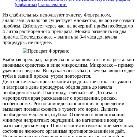
(орфанных) заболеваний
Из слабительных используют очистку Фортрансом,
аналогами. Аналогов существует множество, выбор не создаст
проблем. Действует через час, на вечерний приём необходимо
4 литра растворенного препарата. Можно разделить на два
приёма. Последняя доза – выпить за 3-4 часа до начала
процедуры, не позднее.
Выбирая препарат, пациенты останавливаются и на ректально
вводимых средствах в виде микроклизм, Микролакс – пример
удачного средства. Выпускается в тубах, с вечера вводится две
тубы в задний проход, утром повторяется.
Диагностическая проктоскопия предполагает отказ от ужина
и завтрака в день процедуры, обед за день до начала
необходим лёгкий. Пьют воду, зелёный чай. До начала
мероприятия врач рассказывает о проведении, рисках,
особенностях. Ректосигмоидоколоноскопия в проведении
вызывает позывы сходить в туалет, это норма. Дышать
необходимо медленно, глубоко. Отличия от колоноскопии –
минимум неприятных ощущений, но нагнетание воздуха
вызывает дискомфорт. Проктоскопия возможна при месячных,
состояние женского организма противопоказаний не даёт.
Используется при беременности у женщин, опасностей не