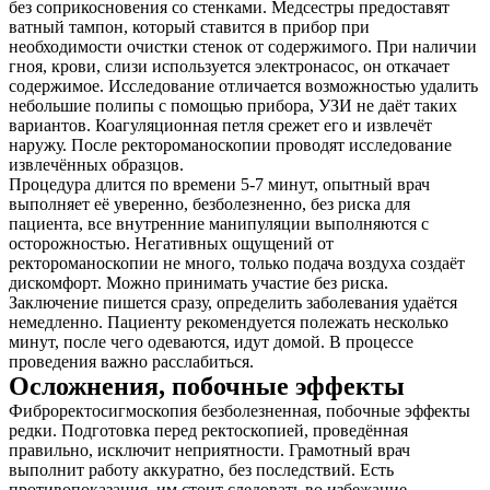
без соприкосновения со стенками. Медсестры предоставят
ватный тампон, который ставится в прибор при
необходимости очистки стенок от содержимого. При наличии
гноя, крови, слизи используется электронасос, он откачает
содержимое. Исследование отличается возможностью удалить
небольшие полипы с помощью прибора, УЗИ не даёт таких
вариантов. Коагуляционная петля срежет его и извлечёт
наружу. После ректороманоскопии проводят исследование
извлечённых образцов.
Процедура длится по времени 5-7 минут, опытный врач
выполняет её уверенно, безболезненно, без риска для
пациента, все внутренние манипуляции выполняются с
осторожностью. Негативных ощущений от
ректороманоскопии не много, только подача воздуха создаёт
дискомфорт. Можно принимать участие без риска.
Заключение пишется сразу, определить заболевания удаётся
немедленно. Пациенту рекомендуется полежать несколько
минут, после чего одеваются, идут домой. В процессе
проведения важно расслабиться.
Осложнения, побочные эффекты
Фиброректосигмоскопия безболезненная, побочные эффекты
редки. Подготовка перед ректоскопией, проведённая
правильно, исключит неприятности. Грамотный врач
выполнит работу аккуратно, без последствий. Есть
противопоказания, им стоит следовать во избежание