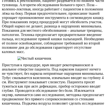
Готовясь к ректоскопии, пациент раздевается по нижней части
туловища. Алгоритм обследования больного прост. Поза –
коленно-локтевая, иногда работают с пациентом в положении
лёжа на боку. Первая предпочтительнее, провисание тканей
упрощает проникновение инструмента в сигмовидную кишку.
При показаниях перед процедурой могут обезболить участок.
Общий наркоз не делают, разница в ощущениях минимальна.
Показания для местного обезболивания – анальные трещины,
патологии. Техника предполагает предварительное введение
пальца, исследование прямой кишки пальпацией. Необходимо
её полное освобождение, соблюдение требований во второй
половине дня до обследования гарантирует отсутствие
каловых масс.
Приступая к процедуре, врач вводит рекоторманоскоп в
анальное отверстие пациента. Под наркозом пациент ничего
не чувствует, без наркоза неприятные ощущения минимальны.
Тубус смазывается вазелином, изначально вводят на глубину 4
см. Инструмент показывает слизистую. Пациента просят
тужиться как при акте дефекации, прибор осторожно вводят
глубже. Проводится обследование без боли. Извлекается
окуляр, начинается само исследование, методика предполагает
продвижение без прямого соприкосновения со стенками
кишечника. Подкачка воздуха позволяет сделать исследование