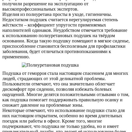
получили разрешение на эксплуатацию от
Контакты
высокопрофессиональных экспертов.
Изделия из полиуретана просты в уходе, гигиеничны.
Недостатком подушек считается нерегулируемая степень
жёсткости – коэффициент упругости применяемых
наполнителей одинаков. Неудобством отмечается требование
к использованию полиуретановых подушек на твёрдом
основании. Когда такую подушку помещают в мягкое сиденье,
приспособление становится бесполезным для профилактики
заболевания, будет отличаться противопоказаниями к
применению.
Подушка от геморроя стала настоящим спасением для многих
людей, страдающих от этой деликатной проблемы.
Пользователи отмечают, что она значительно облегчает
дискомфорт при сидении, позволяя избежать болевых
ощущений. Многие делятся положительными отзывами о том,
как подушка помогает поддерживать правильную осанку и
снижает давление на проблемные зоны.
Некоторые отмечают, что использование подушки стало для
них настоящим открытием, особенно во время длительных
поездок или работы в офисе. Кроме того, многие
подчеркивают, что подушка не только удобна, но и имеет
привлекательный дизайн, что делает её использование более