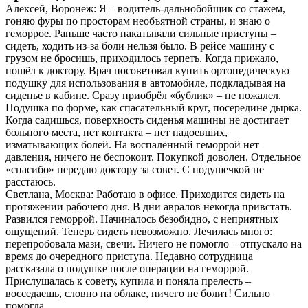
Алексей, Воронеж: Я – водитель-дальнобойщик со стажем,
гоняю фуры по просторам необъятной страны, и знаю о
геморрое. Раньше часто накатывали сильные приступы –
сидеть, ходить из-за боли нельзя было. В рейсе машину с
грузом не бросишь, приходилось терпеть. Когда прижало,
пошёл к доктору. Врач посоветовал купить ортопедическую
подушку для использования в автомобиле, подкладывая на
сиденье в кабине. Сразу приобрёл «бублик» – не пожалел.
Подушка по форме, как спасательный круг, посередине дырка.
Когда садишься, поверхность сиденья машины не достигает
больного места, нет контакта – нет надоевших,
изматывающих болей. На воспалённый геморрой нет
давления, ничего не беспокоит. Покупкой доволен. Отдельное
«спасибо» передаю доктору за совет. С подушечкой не
расстаюсь.
Светлана, Москва: Работаю в офисе. Приходится сидеть на
протяжении рабочего дня. В дни авралов некогда привстать.
Развился геморрой. Начиналось безобидно, с неприятных
ощущений. Теперь сидеть невозможно. Лечилась много:
перепробовала мази, свечи. Ничего не помогло – отпускало на
время до очередного приступа. Недавно сотрудница
рассказала о подушке после операции на геморрой.
Прислушалась к совету, купила и поняла прелесть –
восседаешь, словно на облаке, ничего не болит! Сильно
помогла.