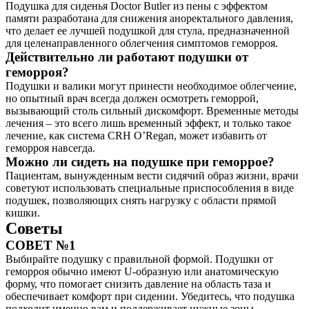
Подушка для сиденья Doctor Butler из пены с эффектом
памяти разработана для снижения аноректального давления,
что делает ее лучшей подушкой для стула, предназначенной
для целенаправленного облегчения симптомов геморроя.
Действительно ли работают подушки от
геморроя?
Подушки и валики могут принести необходимое облегчение,
но опытный врач всегда должен осмотреть геморрой,
вызывающий столь сильный дискомфорт. Временные методы
лечения – это всего лишь временный эффект, и только такое
лечение, как система CRH O’Regan, может избавить от
геморроя навсегда.
Можно ли сидеть на подушке при геморрое?
Пациентам, вынужденным вести сидячий образ жизни, врачи
советуют использовать специальные приспособления в виде
подушек, позволяющих снять нагрузку с области прямой
кишки.
Советы
СОВЕТ №1
Выбирайте подушку с правильной формой. Подушки от
геморроя обычно имеют U-образную или анатомическую
форму, что помогает снизить давление на область таза и
обеспечивает комфорт при сидении. Убедитесь, что подушка
подходит именно вам и поддерживает нужные зоны.