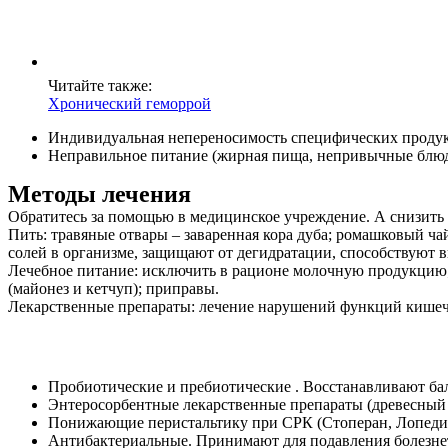
Услуги
Акции
Читайте также:
Отзывы
Хронический геморрой
Статьи
Индивидуальная непереносимость специфических продукт
Неправильное питание (жирная пища, непривычные блюд
Методы лечения
Обратитесь за помощью в медицинское учреждение. А снизить
Контакты
Пить: травяные отвары – заваренная кора дуба; ромашковый ча
солей в организме, защищают от дегидратации, способствуют
Лечебное питание: исключить в рационе молочную продукцию;
(майонез и кетчуп); приправы.
Лекарственные препараты: лечение нарушений функций кишеч
Пробиотические и пребиотические . Восстанавливают ба
Энтеросорбентные лекарственные препараты (древесный 
Понижающие перистальтику при СРК (Стоперан, Лопедиу
Антибактериальные. Принимают для подавления болезне