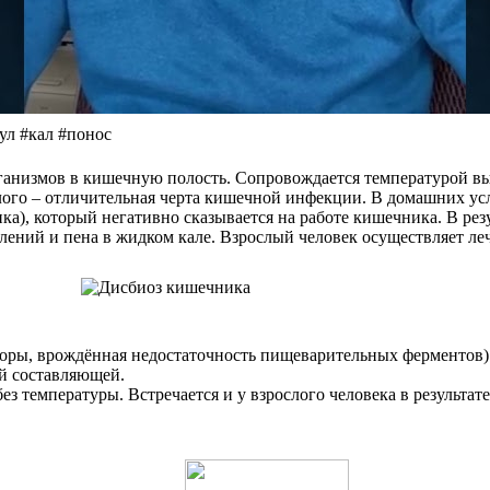
ул #кал #понос
анизмов в кишечную полость. Сопровождается температурой выше
лого – отличительная черта кишечной инфекции. В домашних усл
а), который негативно сказывается на работе кишечника. В рез
ений и пена в жидком кале. Взрослый человек осуществляет леч
оры, врождённая недостаточность пищеварительных ферментов)
ой составляющей.
 без температуры. Встречается и у взрослого человека в результ