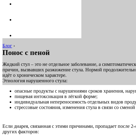
Блог
›
Понос с пеной
Жидкий стул – это не отдельное заболевание, а симптоматичес
причин, вызвавших разжижение стула. Нормой продолжительност
идёт о хроническом характере.
Этиология нарушенного стула:
опасные продукты с нарушениями сроков хранения, нар
пищевая интоксикация в лёгкой форме;
индивидуальная непереносимость отдельных видов проду
стрессовые состояния, изменения стула в связи со смено
Если диарея, связанная с этими причинами, пропадает после 2
других факторов: