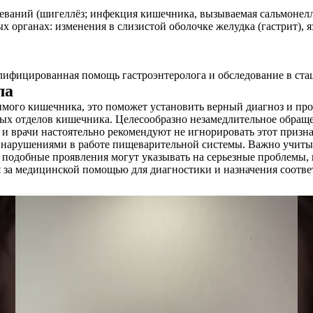
еваний (шигеллёз; инфекция кишечника, вызываемая сальмонелл
 органах: изменения в слизистой оболочке желудка (гастрит), я
алифицированная помощь гастроэнтеролога и обследование в ста
ла
мого кишечника, это поможет установить верный диагноз и про
ых отделов кишечника. Целесообразно незамедлительное обраще
 врачи настоятельно рекомендуют не игнорировать этот признак
 нарушениями в работе пищеварительной системы. Важно учитыв
то подобные проявления могут указывать на серьезные проблемы
я за медицинской помощью для диагностики и назначения соотв