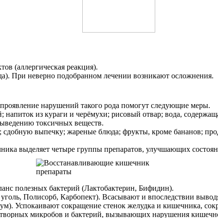
ов (аллергическая реакция).
а). При неверно подобранном лечении возникают осложнения.
 проявление нарушений такого рода помогут следующие меры.
й; напиток из кураги и черёмухи; рисовый отвар; вода, содержа
 выведению токсичных веществ.
 сдобную выпечку; жареные блюда; фрукты, кроме бананов; про
ника выделяет четыре группы препаратов, улучшающих состоян
ланс полезных бактерий (Лактобактерин, Бифидин).
уголь, Полисорб, Карбопект). Всасывают и впоследствии вывод
м). Успокаивают сокращение стенок желудка и кишечника, сокр
творных микробов и бактерий, вызывающих нарушения кишечно