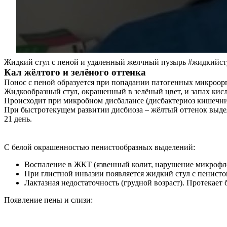
Жидкий стул с пеной и удаленный желчный пузырь #жидкийст
Кал жёлтого и зелёного оттенка
Понос с пеной образуется при попадании патогенных микроорг
Жидкообразный стул, окрашенный в зелёный цвет, и запах кис
Происходит при микробном дисбалансе (дисбактериоз кишечник
При быстротекущем развитии дисбиоза – жёлтый оттенок выдел
21 день.
С белой окрашенностью пенистообразных выделений:
Воспаление в ЖКТ (язвенный колит, нарушение микрофл
При глистной инвазии появляется жидкий стул с пенист
Лактазная недостаточность (грудной возраст). Протекает
Появление пены и слизи:
О нас