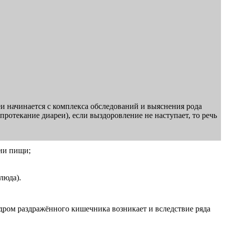
и начинается с комплекса обследований и выяснения рода
ротекание диареи), если выздоровление не наступает, то речь
ии пищи;
люда).
индром раздражённого кишечника возникает и вследствие ряда