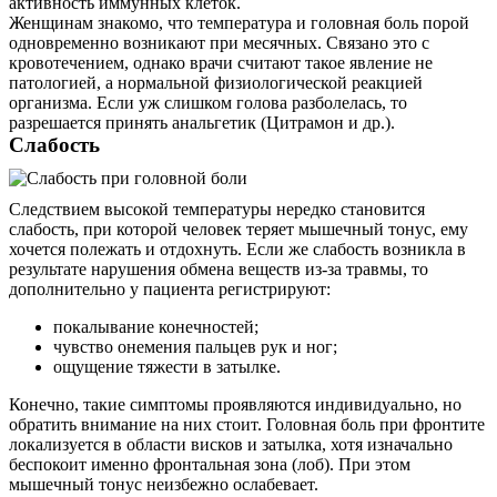
активность иммунных клеток.
Женщинам знакомо, что температура и головная боль порой
одновременно возникают при месячных. Связано это с
кровотечением, однако врачи считают такое явление не
патологией, а нормальной физиологической реакцией
организма. Если уж слишком голова разболелась, то
разрешается принять анальгетик (Цитрамон и др.).
Слабость
Следствием высокой температуры нередко становится
слабость, при которой человек теряет мышечный тонус, ему
хочется полежать и отдохнуть. Если же слабость возникла в
результате нарушения обмена веществ из-за травмы, то
дополнительно у пациента регистрируют:
покалывание конечностей;
чувство онемения пальцев рук и ног;
ощущение тяжести в затылке.
Конечно, такие симптомы проявляются индивидуально, но
обратить внимание на них стоит. Головная боль при фронтите
локализуется в области висков и затылка, хотя изначально
беспокоит именно фронтальная зона (лоб). При этом
мышечный тонус неизбежно ослабевает.