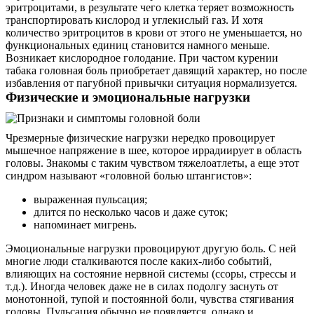
эритроцитами, в результате чего клетка теряет возможность
транспортировать кислород и углекислый газ. И хотя
количество эритроцитов в крови от этого не уменьшается, но
функциональных единиц становится намного меньше.
Возникает кислородное голодание. При частом курении
табака головная боль приобретает давящий характер, но после
избавления от пагубной привычки ситуация нормализуется.
Физические и эмоциональные нагрузки
Чрезмерные физические нагрузки нередко провоцирует
мышечное напряжение в шее, которое иррадиирует в область
головы. Знакомы с таким чувством тяжелоатлеты, а еще этот
синдром называют «головной болью штангистов»:
выраженная пульсация;
длится по несколько часов и даже суток;
напоминает мигрень.
Эмоциональные нагрузки провоцируют другую боль. С ней
многие люди сталкиваются после каких-либо событий,
влияющих на состояние нервной системы (ссоры, стрессы и
т.д.). Иногда человек даже не в силах подолгу заснуть от
монотонной, тупой и постоянной боли, чувства стягивания
головы. Пульсация обычно не появляется, однако и