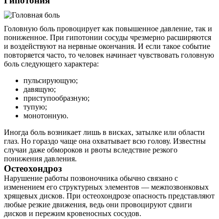
Гипотония
Головную боль провоцирует как повышенное давление, так и
пониженное. При гипотонии сосуды чрезмерно расширяются
и воздействуют на нервные окончания. И если такое событие
повторяется часто, то человек начинает чувствовать головную
боль следующего характера:
пульсирующую;
давящую;
приступообразную;
тупую;
монотонную.
Иногда боль возникает лишь в висках, затылке или области
глаз. Но гораздо чаще она охватывает всю голову. Известны
случаи даже обмороков и рвоты вследствие резкого
понижения давления.
Остеохондроз
Нарушение работы позвоночника обычно связано с
изменением его структурных элементов ― межпозвонковых
хрящевых дисков. При остеохондрозе опасность представляют
любые резкие движения, ведь они провоцируют сдвиги
дисков и пережим кровеносных сосудов.