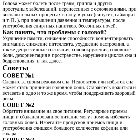
Голова может болеть после травм, гриппа и других
простудных заболеваний, перенесенных с осложнениями, при
воспалительных процессах в носу, в ушах (синусит, гайморит
и т. П. ), при повышении давления и температуры, после
употребления спиртных напитков, бессонных ночей.
Как понять, что проблемы с головой?
Ухудшение памяти, снижение способности концентрировать
внимание, снижение интеллекта, ухудшение настроения, а
также депрессивные состояния, головокружения, головные
боли, дезориентация в пространстве, нарушение циклов сна и
бодрствования, и так далее.
Советы
СОВЕТ №1
Следите за своим режимом сна. Недостаток или избыток сна
может стать причиной головной боли. Старайтесь ложиться и
вставать в одно и то же время, чтобы поддерживать здоровый
ритм.
СОВЕТ №2
Обратите внимание на свое питание. Регулярные приемы
пищи и сбалансированное питание могут помочь избежать
головных болей. Избегайте пропусков приемов пищи и
употребления слишком большого количества кофеина или
сахара.
СОВЕТ №3