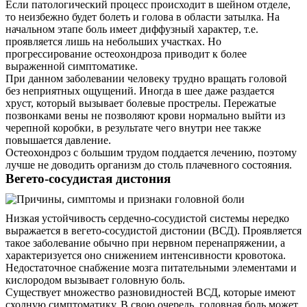
Если патологический процесс происходит в шейном отделе,
то неизбежно будет болеть и голова в области затылка. На
начальном этапе боль имеет диффузный характер, т.е.
проявляется лишь на небольших участках. Но
прогрессирование остеохондроза приводит к более
выраженной симптоматике.
При данном заболевании человеку трудно вращать головой
без неприятных ощущений. Иногда в шее даже раздается
хруст, который вызывает болевые прострелы. Пережатые
позвонками вены не позволяют крови нормально выйти из
черепной коробки, в результате чего внутри нее также
повышается давление.
Остеохондроз с большим трудом поддается лечению, поэтому
лучше не доводить организм до столь плачевного состояния.
Вегето-сосудистая дистония
Низкая устойчивость сердечно-сосудистой системы нередко
выражается в вегето-сосудистой дистонии (ВСД). Проявляется
такое заболевание обычно при нервном перенапряжении, а
характеризуется оно снижением интенсивности кровотока.
Недостаточное снабжение мозга питательными элементами и
кислородом вызывает головную боль.
Существует множество разновидностей ВСД, которые имеют
сходную симптоматику. В свою очередь, головная боль может