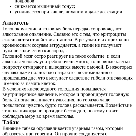
покровов;
снижается мышечный тонус;
усиливается при кашле, чихании и даже дефекации.
Алкоголь
Головокружение и головная боль нередко сопровождают
алкогольное опьянение. Связано это с тем, что эритроциты
склеиваются от действия этанола. В результате их проход по
кровеносным сосудам затрудняется, а ткани не получают
нужное количество кислорода.
Головной мозг остро реагирует на такое событие, и если
алкоголя человек употребил очень много, то нервные клетки
попросту отмирают и выводятся вместе с мочой. В некоторых
случаях даже полностью стираются воспоминания о
прошедшем дне, что выступает следствие гибели отвечающих
именно за память клеток.
В условиях кислородного голодания повышается
внутричерепное давление, которое и провоцирует головную
боль. Иногда возникает пульсация, но гораздо чаще
появляется чувство, будто голова раскалывается. Воздействие
этанола никогда не проходит бесследно, поэтому стоит
соблюдать меру во время застолья.
Табак
Влияние табака обуславливается угарным газом, который
образуется при горении. Он прочно соединяется с