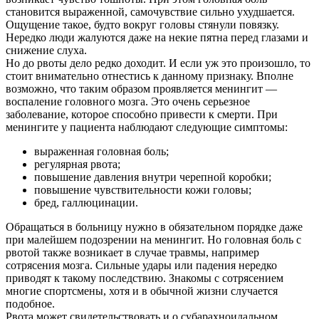
становится выраженной, самочувствие сильно ухудшается.
Контакты
Ощущение такое, будто вокруг головы стянули повязку.
Нередко люди жалуются даже на некие пятна перед глазами и
снижение слуха.
Но до рвоты дело редко доходит. И если уж это произошло, то
стоит внимательно отнестись к данному признаку. Вполне
возможно, что таким образом проявляется менингит ―
воспаление головного мозга. Это очень серьезное
заболевание, которое способно привести к смерти. При
менингите у пациента наблюдают следующие симптомы:
выраженная головная боль;
регулярная рвота;
повышение давления внутри черепной коробки;
повышение чувствительности кожи головы;
бред, галлюцинации.
Обращаться в больницу нужно в обязательном порядке даже
при малейшем подозрении на менингит. Но головная боль с
рвотой также возникает в случае травмы, например
сотрясения мозга. Сильные удары или падения нередко
приводят к такому последствию. Знакомы с сотрясением
многие спортсмены, хотя и в обычной жизни случается
подобное.
Рвота может свидетельствовать и о субарахноидальном