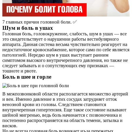
7 главных причин головной боли. ✅
Шум и боль в ушах
Головная боль, головокружение, слабость, шум в ушах ― все
это свидетельствует о нарушении работы вестибулярного
аппарата. Данная система весьма чувствительно реагирует на
недостаточное кровоснабжение, которое само по себе является
патологией. Нередко шум в ушах выступает ранним
симптомом высокого внутричерепного давления, но также не
следует забывать и о сопутствующих ему признаках ―
тошноте и рвоте.
Боль в шее и горле
В межпозвонковой области располагается множество артерий
и вен. Именно давление в этих сосудах затрудняет отток
венозной крови из головы. Следствием становится
внутричерепная гипертензия. Еще такое состояние называют
шейной мигренью, ведь боль начинается с позвоночника и
постепенно распространяется на область темени, затылка и
висков.
Но не всегда головная боль возникает из-за пережатых