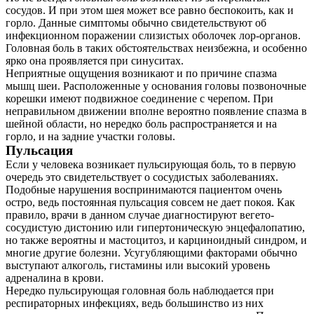
сосудов. И при этом шея может все равно беспокоить, как и
горло. Данные симптомы обычно свидетельствуют об
инфекционном поражении слизистых оболочек лор-органов.
Головная боль в таких обстоятельствах неизбежна, и особенно
ярко она проявляется при синуситах.
Неприятные ощущения возникают и по причине спазма
мышц шеи. Расположенные у основания головы позвоночные
корешки имеют подвижное соединение с черепом. При
неправильном движении вполне вероятно появление спазма в
шейной области, но нередко боль распространяется и на
горло, и на задние участки головы.
Пульсация
Если у человека возникает пульсирующая боль, то в первую
очередь это свидетельствует о сосудистых заболеваниях.
Подобные нарушения воспринимаются пациентом очень
остро, ведь постоянная пульсация совсем не дает покоя. Как
правило, врачи в данном случае диагностируют вегето-
сосудистую дистонию или гипертоническую энцефалопатию,
но также вероятны и мастоцитоз, и карциноидный синдром, и
многие другие болезни. Усугубляющими факторами обычно
выступают алкоголь, гистамины или высокий уровень
адреналина в крови.
Нередко пульсирующая головная боль наблюдается при
респираторных инфекциях, ведь большинство из них