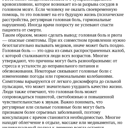
кровоизлиянии, которое возникает из-за разрыва сосудов в
головном мозге. Если человеку не оказать своевременную
помощь, то это повлияет на его будущую жизнь (психические
расстройства, регулярная головная боль, гормональные
нарушения). Иногда врачи попросту не успевают спасти
пациента от смерти.
Таким образом, можно сделать вывод: головная боль и рвота
― опасные симптомы. При их совместном проявлении нужно
безотлагательно вызывать медиков, иначе может быть поздно.
Головная боль — это одна из самых распространенных жалоб,
с которой сталкиваются люди всех возрастов. Многие
утверждают, что причины могут быть разнообразными: от
стресса и усталости до неправильного питания и
обезвоживания. Некоторые связывают головные боли с
изменениями погоды или гормональными колебаниями.
Симптомы варьируются от легкого дискомфорта до сильной
пульсации, что может значительно ухудшить качество жизни.
Люди также отмечают, что головная боль может
сопровождаться тошнотой, светобоязнью и повышенной
чувствительностью к звукам. Важно понимать, что
регулярные или сильные головные боли могут быть
признаком более серьезных заболеваний, поэтому
консультация с врачом становится необходимостью. Многие
находят облегчение в отдыхе, массаже или медикаментах, но
индивидуальный подход к лечению всегда остается