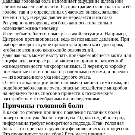
Давящая головная боль напоминает ощущение шлема или
слишком маленькой шапки. Распространяется она как по всей
голове, так и в определенных участках: висках, затылке,
темени и т.д. Нередко давление передается и на глаза.
Регулярно повторяющаяся боль данного типа сильно
осложняет жизнь человеку.
И не любые таблетки помогут в такой ситуации. Например,
Цитрамон противопоказан, ведь он повышает давление. При
выборе лекарств лучше проконсультироваться с доктором,
чтобы не возникло каких-либо осложнений.
Давящая боль может выступать признаком абсцесса мозга или
энцефалита, которые развиваются по причине патогенной
жизнедеятельности микроорганизмов. В черепную коробку
нежеланные гости попадают различными путями, и нередко
― из воспаленного уха или другого очага.
От места локализации боли напрямую зависят симптомы, но
подобное заболевание очень опасны: воздействие микробов
на нервную ткань способно привести к психическим
расстройствам с необратимыми последствиями.
Причины головной боли
В какой-то степени причины появления головных болей
поверхностно уже были затронуты. Однако подобного рода
информация требует конкретного подхода. Итак, головная
боль ― это признак нарушения физиологических процессов.
Что провоцирует такие сбои? Есть масса причин: