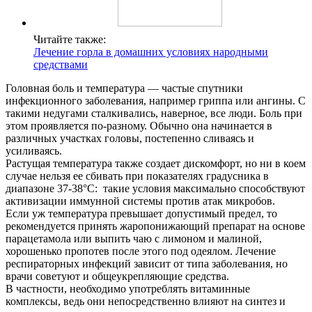
Читайте также:
Лечение горла в домашних условиях народными
средствами
Головная боль и температура ― частые спутники
инфекционного заболевания, например гриппа или ангины. С
такими недугами сталкивались, наверное, все люди. Боль при
этом проявляется по-разному. Обычно она начинается в
различных участках головы, постепенно сливаясь и
усиливаясь.
Растущая температура также создает дискомфорт, но ни в коем
случае нельзя ее сбивать при показателях градусника в
диапазоне 37-38°С: такие условия максимально способствуют
активизации иммунной системы против атак микробов.
Если уж температура превышает допустимый предел, то
рекомендуется принять жаропонижающий препарат на основе
парацетамола или выпить чаю с лимоном и малиной,
хорошенько пропотев после этого под одеялом. Лечение
респираторных инфекций зависит от типа заболевания, но
врачи советуют и общеукрепляющие средства.
В частности, необходимо употреблять витаминные
комплексы, ведь они непосредственно влияют на синтез и