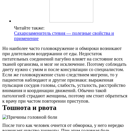
Читайте также:
Сахарозаменитель стевия — полезные свойства и
применение
Но наиболее часто головокружение и обмороки возникают
при длительном воздержании от еды. Недостаток
питательных соединений пагубно влияет на состояние всех
О нас
тканей организма, и мозг не исключение. Поэтому соблюдать
диету нужно с умом и после консультации со специалистом.
Услуги
Если же головокружение стало следствием мигрени, то у
пациентов наблюдают и другие признаки: выраженная
пульсация сосудов головы, слабость, усталость, расстройство
Акции
внимания и координации движений. Обычно такой
патологией страдают женщины, поэтому им стоит обратиться
Отзывы
к врачу при частом повторении приступов.
Тошнота и рвота
Статьи
После того как человек очнется от обморока, у него нередко
возникает чувство тошноты. При этом головная боль