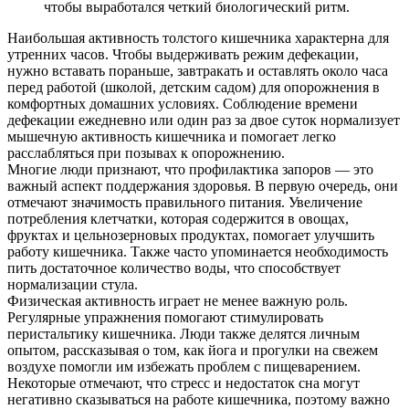
чтобы выработался четкий биологический ритм.
Наибольшая активность толстого кишечника характерна для
утренних часов. Чтобы выдерживать режим дефекации,
нужно вставать пораньше, завтракать и оставлять около часа
перед работой (школой, детским садом) для опорожнения в
комфортных домашних условиях. Соблюдение времени
дефекации ежедневно или один раз за двое суток нормализует
мышечную активность кишечника и помогает легко
расслабляться при позывах к опорожнению.
Многие люди признают, что профилактика запоров — это
важный аспект поддержания здоровья. В первую очередь, они
отмечают значимость правильного питания. Увеличение
потребления клетчатки, которая содержится в овощах,
фруктах и цельнозерновых продуктах, помогает улучшить
работу кишечника. Также часто упоминается необходимость
пить достаточное количество воды, что способствует
нормализации стула.
Физическая активность играет не менее важную роль.
Регулярные упражнения помогают стимулировать
перистальтику кишечника. Люди также делятся личным
опытом, рассказывая о том, как йога и прогулки на свежем
воздухе помогли им избежать проблем с пищеварением.
Некоторые отмечают, что стресс и недостаток сна могут
негативно сказываться на работе кишечника, поэтому важно