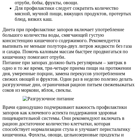
отруби, бобы, фрукты, овощи.
Для профилактики следует сократить количество
мясной, мучной пищи, вяжущих продуктов, протертых
блюд, вязких каш.
Диета при профилактике запоров включает употребление
большого количества воды, смягчающей густую
консистенцию кишечного содержимого. Рекомендуется
выпивать не меньше полутора-двух литров жидкости без газа
и сахара. Помочь каловым массам быстрее продвигаться по
кишечнику помогают отруби.
Питание при запорах должно быть регулярным – завтрак в
одно и то же время, три-четыре приема пищи на протяжении
дня, умеренные порции, замена перекусов употреблением
свежих овощей и фруктов. Один раз в неделю полезно делать
разгрузочные дни, ограничивая рацион питьем свежевыжатых
соков из моркови, яблок, свеклы.
Врачи единодушно подчеркивают важность профилактики
запоров как ключевого аспекта поддержания здоровья
пищеварительной системы. Они рекомендуют включать в
рацион достаточное количество клетчатки, которая
способствует нормализации стула и улучшает перистальтику
кишечника. Фрукты, овощи, цельнозерновые продукты и