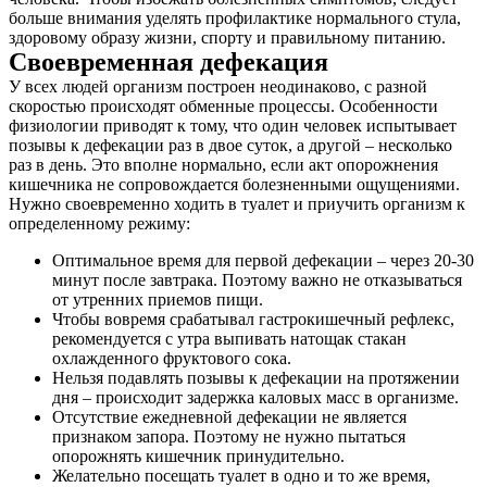
больше внимания уделять профилактике нормального стула,
здоровому образу жизни, спорту и правильному питанию.
Своевременная дефекация
У всех людей организм построен неодинаково, с разной
скоростью происходят обменные процессы. Особенности
физиологии приводят к тому, что один человек испытывает
позывы к дефекации раз в двое суток, а другой – несколько
раз в день. Это вполне нормально, если акт опорожнения
кишечника не сопровождается болезненными ощущениями.
Нужно своевременно ходить в туалет и приучить организм к
определенному режиму:
Оптимальное время для первой дефекации – через 20-30
минут после завтрака. Поэтому важно не отказываться
от утренних приемов пищи.
Чтобы вовремя срабатывал гастрокишечный рефлекс,
рекомендуется с утра выпивать натощак стакан
охлажденного фруктового сока.
Нельзя подавлять позывы к дефекации на протяжении
дня – происходит задержка каловых масс в организме.
Отсутствие ежедневной дефекации не является
признаком запора. Поэтому не нужно пытаться
опорожнять кишечник принудительно.
Желательно посещать туалет в одно и то же время,