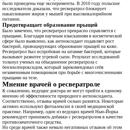
были проведены еще эксперименты. В 2010 году польские
исследователи доказали, что ресвератрол блокирует
накапливание жиров у мышей при высококалорийном
питании.
Предотвращает образование прыщей
Было замечено, что ресвератрол прекрасно справляется с
прыщами. Благодаря научным изысканиям в косметической
сфере было выявлено, как антиоксидант подавляет рост
бактерий, провоцирующих образование прыщей на коже.
Ресвератрол был испробован на штамме бактерий, которые
вызывают развитее угревой сыпи. Результат исследований
толкнул ученых на объединение ресвератрола с
бензоилпероксидом, который зарекомендовал себя
незаменимым помощником при борьбе с многочисленными
прыщами на теле.
Мнение врачей о ресвератроле
К сожалению, ведущие доктора не могут прийти к единому
мнению об эффективности природного антиоксиданта.
Соответственно, отзывы врачей сильно разнятся. Некоторые
активно используют фитоалексин в своей медицинской
практике. Например, один из ведущих врачей Нью-Йорка
рекомендует принимать добавки с ресвератролом в качестве
противозачаточного средства.
Но среди врачей также немало негативных отзывов об этом