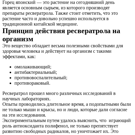
Горец японский — это растение на сегодняшний день
является основным сырьем, из которого производят
препараты ресвератрола. Также стоит отметить, что это
растение часто и довольно успешно используется в
традиционной китайской медицине.
Принцип действия ресвератрола на
организм
Это вещество обладает весьма полезными свойствами для
здоровья человека и действует на организм с такими
эффектами, как:
О нас
омолаживающий;
антибактериальный;
Услуги
противовоспалительный;
противораковый.
Акции
Ресвератрол прошел много различных исследований в
научных лабораториях.
Отзывы
Опыты проводились длительное время, а подопытными были
не только мыши и крысы, но и люди, которые дали согласие
Статьи
на эти исследования.
Экспериментальным путем удалось выяснить, что играющий
роль антиоксиданта полифенол, не только препятствует
развитию свободных радикалов, но уничтожает их. Это