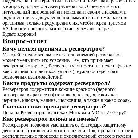
Надеюсь, наш материал был полезен и помог вам, разобраться
в вопросе, для чего нужен ресвератрол. Советуйте этот
натуральный природный антиоксидант своим знакомым и
родственникам для укрепления иммунитета и омоложения
организма, только предупредите их, чтобы перед приемом
БАДов они проконсультировались у лечащего врача.
Будьте здоровы!
Вопрос-ответ
Кому нельзя принимать ресвератрол?
У людей с недостатком железа или анемией ресвератрол
может уменьшить его усвоение. Тем, кто принимает
лекарства, которые действуют, в частности, на печень (такие
как статины или антикоагулянты), нужно остерегаться
возможных взаимодействий.
Какие продукты содержат ресвератрол?
Ресвератрол содержится в кожице красного (черного)
винограда, в арахисе и фисташках, в ягодах, таких как
черника, клюква, малина, шелковица, а также в какао-бобах.
Сколько стоит препарат ресвератрол?
Цена на Ресвератрол в аптеках Москвы и МО от 2 079 руб.
Как ресвератрол влияет на печень?
Ресвератрол позволил уменьшить ее благодаря защитному
действию в отношении мозга и печени. Так, препарат снизил
воспалительные процессы и окислительный стресс в печени,