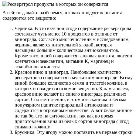
А сейчас давайте разберемся, в каких продуктах питания
содержится это вещество:
Черника. В это вкусной ягоде содержание ресвератрола
составляет чуть менее 10 процентов в отличие от
винограда. Согласно многочисленным исследованиям,
черника является питательной ягодой, которая
насыщена большим количеством антиоксидантов.
Кроме того, в ней содержится галловая кислота, лютеин,
клетчатка и зеаксантин, витамин К, марганец и
аскорбиновая кислота.
Красное вино и виноград. Наибольшее количество
ресвератрола содержится в мускатном винограде. Всему
виной большое количество семян и толстой кожице, в
которых и находится искомое вещество. Как мы знаем,
красное вино делают из синего винограда различных
сортов. Соответственно, в этом изысканном и весьма
популярном напитке природный антиоксидант
содержится в огромном количестве. А вот белое винное
не так богато на фитолаексин, так как во время
приготовления вина из белых сортов винограда с ягод
снимают кожицу.
Брусника. Эту ягоду можно поставить на первые строки