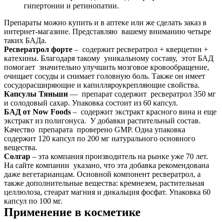
гипертонии и ретинопатии.
Препараты можно купить и в аптеке или же сделать заказ в
интернет-магазине. Представляю вашему вниманию четыре
таких БАДа.
Ресвератрол форте
– содержит ресвератрол + кверцетин +
катехины. Благодаря такому уникальному составу, этот БАД
помогает значительно улучшить мозговое кровообращение,
очищает сосуды и снимает головную боль. Также он имеет
сосудорасширяющие и капилляроукрепляющие свойства.
Капсулы Тяньши
— препарат содержит ресвератрол 350 мг
и солодовый сахар. Упаковка состоит из 60 капсул.
БАД от Now Foods
– содержит экстракт красного вина и еще
экстракт из полигонуса. У добавки растительный состав.
Качество препарата проверено GMP. Одна упаковка
содержит 120 капсул по 200 мг натурального основного
вещества.
Солгар
– эта компания производитель на рынке уже 70 лет.
На сайте компании указано, что эта добавка рекомендована
даже вегетарианцам. Основной компонент ресвератрол, а
также дополнительные вещества: кремнезем, растительная
целлюлоза, стеарат магния и дикальция фосфат. Упаковка 60
капсул по 100 мг.
Применение в косметике