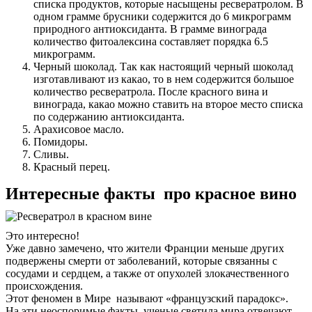
списка продуктов, которые насыщены ресвератролом. В
одном грамме брусники содержится до 6 микрограмм
природного антиоксиданта. В грамме винограда
количество фитоалексина составляет порядка 6.5
микрограмм.
Черный шоколад. Так как настоящий черный шоколад
изготавливают из какао, то в нем содержится большое
количество ресвератрола. После красного вина и
винограда, какао можно ставить на второе место списка
по содержанию антиоксиданта.
Арахисовое масло.
Помидоры.
Сливы.
Красный перец.
Интересные факты про красное вино
Это интересно!
Уже давно замечено, что жители Франции меньше других
подвержены смерти от заболеваний, которые связанны с
сосудами и сердцем, а также от опухолей злокачественного
происхождения.
Этот феномен в Мире называют «французский парадокс».
На эти неоспоримые факты, ученые светила мира отвечают,