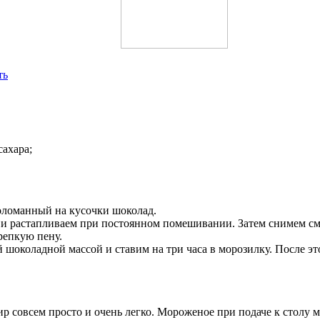
ть
сахара;
оломанный на кусочки шоколад.
 растапливаем при постоянном помешивании. Затем снимем сме
репкую пену.
шоколадной массой и ставим на три часа в морозилку. После э
 совсем просто и очень легко. Мороженое при подаче к столу 