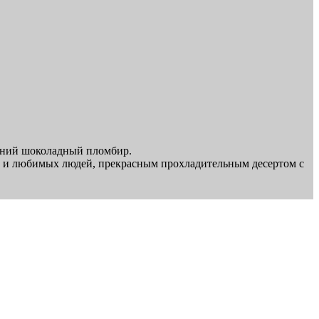
шний шоколадный пломбир.
х и любимых людей, прекрасным прохладительным десертом с