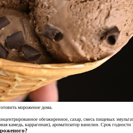
готовить мороженое дома.
концентрированное обезжиренное, сахар, смесь пищевых эмульгат
вая камедь, каррагинан), ароматизатор ванилин. Срок годности 
ороженого?