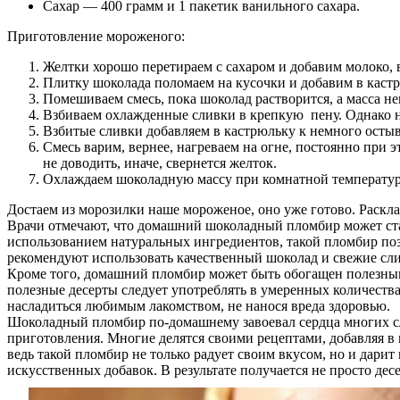
Сахар — 400 грамм и 1 пакетик ванильного сахара.
Приготовление мороженого:
Желтки хорошо перетираем с сахаром и добавим молоко, 
Плитку шоколада поломаем на кусочки и добавим в каст
Помешиваем смесь, пока шоколад растворится, а масса не
Взбиваем охлажденные сливки в крепкую пену. Однако не
Взбитые сливки добавляем в кастрюльку к немного осты
Смесь варим, вернее, нагреваем на огне, постоянно при
не доводить, иначе, свернется желток.
Охлаждаем шоколадную массу при комнатной температуре
Достаем из морозилки наше мороженое, оно уже готово. Раскла
Врачи отмечают, что домашний шоколадный пломбир может ста
использованием натуральных ингредиентов, такой пломбир позв
рекомендуют использовать качественный шоколад и свежие сли
Кроме того, домашний пломбир может быть обогащен полезным
полезные десерты следует употреблять в умеренных количеств
насладиться любимым лакомством, не нанося вреда здоровью.
Шоколадный пломбир по-домашнему завоевал сердца многих с
приготовления. Многие делятся своими рецептами, добавляя в 
ведь такой пломбир не только радует своим вкусом, но и дарит
искусственных добавок. В результате получается не просто десе