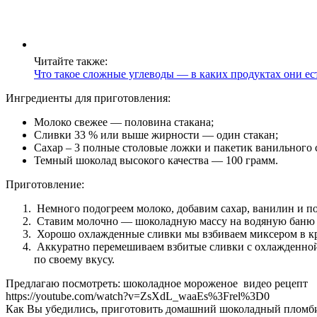
Услуги
Акции
Читайте также:
Отзывы
Что такое сложные углеводы — в каких продуктах они ес
Статьи
Ингредиенты для приготовления:
Молоко свежее — половина стакана;
Сливки 33 % или выше жирности — один стакан;
Сахар – 3 полные столовые ложки и пакетик ванильного 
Темный шоколад высокого качества — 100 грамм.
Контакты
Приготовление:
Немного подогреем молоко, добавим сахар, ванилин и п
Ставим молочно — шоколадную массу на водяную баню и
Хорошо охлажденные сливки мы взбиваем миксером в к
Аккуратно перемешиваем взбитые сливки с охлажденной 
по своему вкусу.
Предлагаю посмотреть: шоколадное мороженое видео рецепт
https://youtube.com/watch?v=ZsXdL_waaEs%3Frel%3D0
Как Вы убедились, приготовить домашний шоколадный пломбир