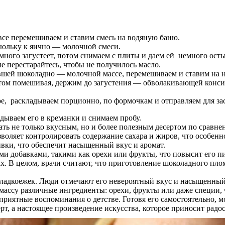
все перемешиваем и ставим смесь на водяную баню.
рюльку к яично — молочной смеси.
много загустеет, потом снимаем с плиты и даем ей немного осты
 перестарайтесь, чтобы не получилось масло.
вшей шоколадно — молочной массе, перемешиваем и ставим на 
 этом помешивая, держим до загустения — обволакивающей конси
, раскладываем порционно, по формочкам и отправляем для зас
дываем его в креманки и снимаем пробу.
ть не только вкусным, но и более полезным десертом по сравн
оляет контролировать содержание сахара и жиров, что особенно
вки, что обеспечит насыщенный вкус и аромат.
и добавками, такими как орехи или фрукты, что повысит его п
ах. В целом, врачи считают, что приготовление шоколадного пл
ладкоежек. Люди отмечают его невероятный вкус и насыщенный 
массу различные ингредиенты: орехи, фрукты или даже специи, 
 приятные воспоминания о детстве. Готовя его самостоятельно, 
рт, а настоящее произведение искусства, которое приносит радос