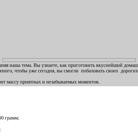
шняя наша тема. Вы узнаете, как приготовить вкуснейший дома
еного, чтобы уже сегодня, вы смогли побаловать своих дороги
рит массу приятных и незабываемых моментов.
00 грамм;
;