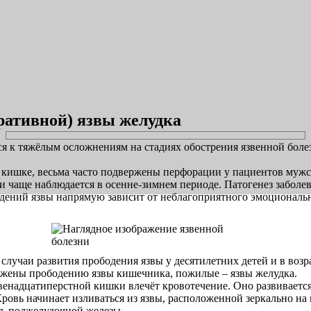
ративной) язвы желудка
ся к тяжёлым осложнениям на стадиях обострения язвенной бол
 кишке, весьма часто подвержены перфорации у пациентов мужск
чаще наблюдается в осенне-зимнем периоде. Патогенез заболев
дений язвы напрямую зависит от неблагоприятного эмоциональн
учаи развития прободения язвы у десятилетних детей и в возр
ержены прободению язвы кишечника, пожилые – язвы желудка.
венадцатиперстной кишки влечёт кровотечение. Оно развивается
Кровь начинает изливаться из язвы, расположенной зеркально на
ть поджелудочной железы.