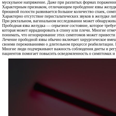
мускульное напряжение. Даже при разлитых формах поражения 
Характерным признаком, отличающим прободение язвы желудка,
брюшной полости развивается большое количество спаек, симп
Характерно отсутствие перистальтических звуков в желудке л
При ректальном, вагинальном исследовании может обнаруживат
Прободная язва желудка — серьезное состояние, которое треб
которая может иррадиировать в спину или плечи. Многие отме
понимать, что игнорирование этих симптомов может привести
Лечение прободной язвы обычно включает хирургическое вмешат
своими переживаниями о длительном процессе реабилитации. В
Многие люди подчеркивают важность соблюдения диеты и регул
пациентов помогает повысить осведомленность о симптомах и 