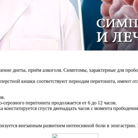
ние диеты, приём алкоголя. Симптомы, характерные для пробод
иперстной кишки соответствуют периодам перитонита, имеют о
ов.
серозного перитонита продолжается от 6 до 12 часов.
а констатируется спустя двенадцать часов с момента прободения
ризуется внезапным развитием интенсивной боли в эпигастрии.