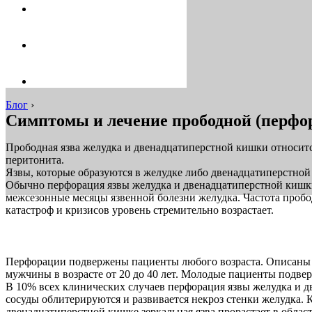
Блог
›
Симптомы и лечение прободной (перфо
Прободная язва желудка и двенадцатиперстной кишки относит
перитонита.
Язвы, которые образуются в желудке либо двенадцатиперстной
Обычно перфорация язвы желудка и двенадцатиперстной кишки 
межсезонные месяцы язвенной болезни желудка. Частота пробо
катастроф и кризисов уровень стремительно возрастает.
Перфорации подвержены пациенты любого возраста. Описаны сл
мужчины в возрасте от 20 до 40 лет. Молодые пациенты подв
В 10% всех клинических случаев перфорация язвы желудка и д
сосуды облитерируются и развивается некроз стенки желудка. 
двенадцатиперстной кишке зеркальная язва прорастает в облас