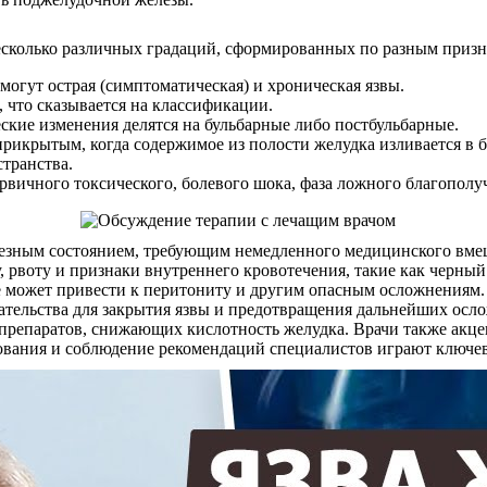
есколько различных градаций, сформированных по разным призн
могут острая (симптоматическая) и хроническая язвы.
, что сказывается на классификации.
кие изменения делятся на бульбарные либо постбульбарные.
рикрытым, когда содержимое из полости желудка изливается в 
транства.
рвичного токсического, болевого шока, фаза ложного благополуч
ерьезным состоянием, требующим немедленного медицинского вм
у, рвоту и признаки внутреннего кровотечения, такие как черны
е может привести к перитониту и другим опасным осложнениям.
тельства для закрытия язвы и предотвращения дальнейших осло
 препаратов, снижающих кислотность желудка. Врачи также акц
дования и соблюдение рекомендаций специалистов играют ключе