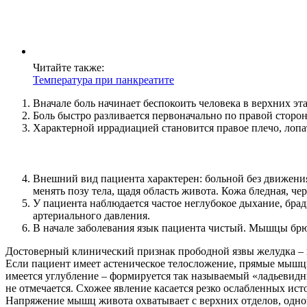
Услуги
Акции
Отзывы
Читайте также:
Температура при панкреатите
Статьи
Вначале боль начинает беспокоить человека в верхних э
Боль быстро разливается первоначально по правой сторо
Характерной иррадиацией становится правое плечо, лопа
Контакты
Внешний вид пациента характерен: больной без движения
менять позу тела, щадя область живота. Кожа бледная, ч
У пациента наблюдается частое неглубокое дыхание, бра
артериального давления.
В начале заболевания язык пациента чистый. Мышцы брю
Достоверный клинический признак прободной язвы желудка – 
Если пациент имеет астеническое телосложение, прямые мыш
имеется углубление – формируется так называемый «ладьевид
не отмечается. Схожее явление касается резко ослабленных ис
Напряжение мышц живота охватывает с верхних отделов, однов