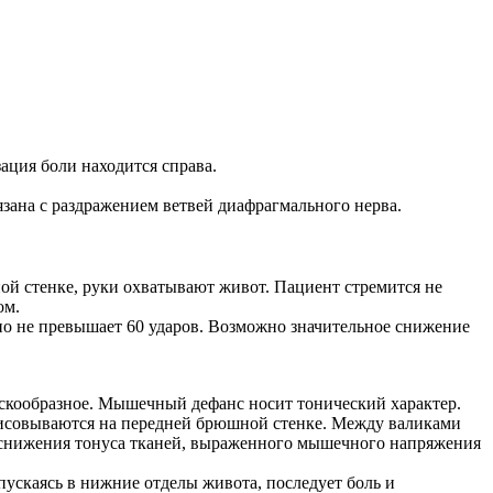
ация боли находится справа.
язана с раздражением ветвей диафрагмального нерва.
ой стенке, руки охватывают живот. Пациент стремится не
ом.
но не превышает 60 ударов. Возможно значительное снижение
скообразное. Мышечный дефанс носит тонический характер.
рисовываются на передней брюшной стенке. Между валиками
и снижения тонуса тканей, выраженного мышечного напряжения
пускаясь в нижние отделы живота, последует боль и