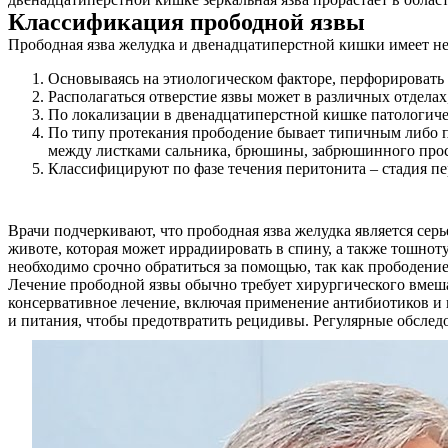
Классификация прободной язвы
Прободная язва желудка и двенадцатиперстной кишки имеет н
Основываясь на этиологическом факторе, перфорировать 
Располагаться отверстие язвы может в различных отделах
По локализации в двенадцатиперстной кишке патологичес
По типу протекания прободение бывает типичным либо п
между листками сальника, брюшины, забрюшинного прос
Классифицируют по фазе течения перитонита – стадия пе
Врачи подчеркивают, что прободная язва желудка является с
животе, которая может иррадиировать в спину, а также тошнот
необходимо срочно обратиться за помощью, так как прободени
Лечение прободной язвы обычно требует хирургического вмеша
консервативное лечение, включая применение антибиотиков и
и питания, чтобы предотвратить рецидивы. Регулярные обсле