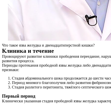
Что такое язва желудка и двенадцатиперстной кишки?
Клиника и течение
Провоцируют развитие клиники прободения переедание, наруше
развития процесса.
Периоды протекания прободной язвы желудка либо двенадцат
признаки:
Стадия абдоминального шока продолжается до шести час
Период мнимого благополучия либо развития фибринозно-
Стадия разлитого перитонита, тяжёлого септического шок
Первый период
Клинически указанная стадия прободной язвы желудка характе
О нас