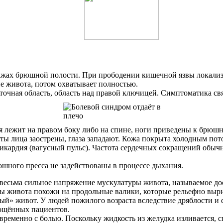
тажах брюшной полости. При прободении кишечной язвы локализ
не живота, потом охватывает полностью.
точная область, область над правой ключицей. Симптоматика св
 лежит на правом боку либо на спине, ноги приведены к брюшн
ерты лица заострены, глаза западают. Кожа покрыта холодным пот
дикардия (вагусный пульс). Частота сердечных сокращений обыч
шного пресса не задействованы в процессе дыхания.
весьма сильное напряжение мускулатуры живота, называемое до
цы живота похожи на продольные валики, которые рельефно вы
ный» живот. У людей пожилого возраста вследствие дряблости 
тощённых пациентов.
ременно с болью. Поскольку жидкость из желудка изливается, с