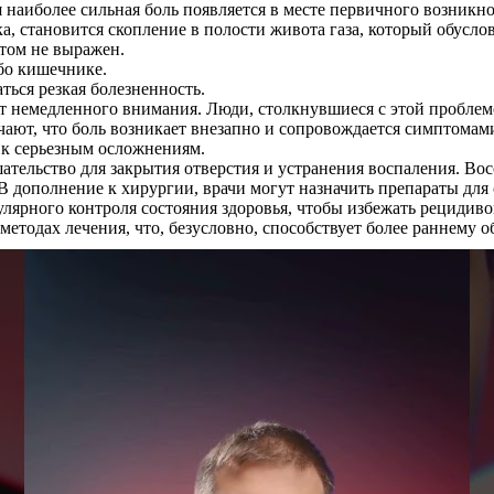
наиболее сильная боль появляется в месте первичного возникно
 становится скопление в полости живота газа, который обуслов
том не выражен.
ибо кишечнике.
ься резкая болезненность.
ует немедленного внимания. Люди, столкнувшиеся с этой пробле
чают, что боль возникает внезапно и сопровождается симптомам
 к серьезным осложнениям.
ельство для закрытия отверстия и устранения воспаления. Восс
 дополнение к хирургии, врачи могут назначить препараты для
ярного контроля состояния здоровья, чтобы избежать рецидиво
методах лечения, что, безусловно, способствует более раннему