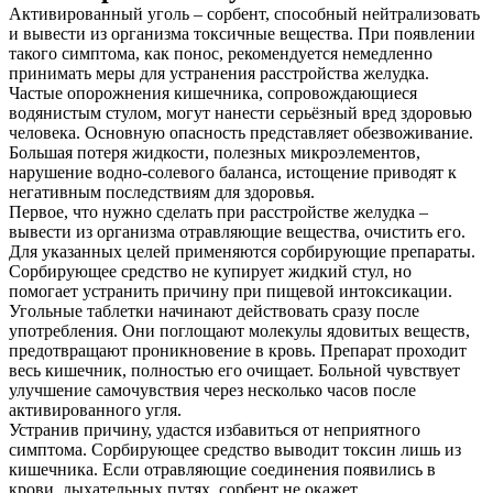
Активированный уголь – сорбент, способный нейтрализовать
Контакты
и вывести из организма токсичные вещества. При появлении
такого симптома, как понос, рекомендуется немедленно
принимать меры для устранения расстройства желудка.
Частые опорожнения кишечника, сопровождающиеся
водянистым стулом, могут нанести серьёзный вред здоровью
человека. Основную опасность представляет обезвоживание.
Большая потеря жидкости, полезных микроэлементов,
нарушение водно-солевого баланса, истощение приводят к
негативным последствиям для здоровья.
Первое, что нужно сделать при расстройстве желудка –
вывести из организма отравляющие вещества, очистить его.
Для указанных целей применяются сорбирующие препараты.
Сорбирующее средство не купирует жидкий стул, но
помогает устранить причину при пищевой интоксикации.
Угольные таблетки начинают действовать сразу после
употребления. Они поглощают молекулы ядовитых веществ,
предотвращают проникновение в кровь. Препарат проходит
весь кишечник, полностью его очищает. Больной чувствует
улучшение самочувствия через несколько часов после
активированного угля.
Устранив причину, удастся избавиться от неприятного
симптома. Сорбирующее средство выводит токсин лишь из
кишечника. Если отравляющие соединения появились в
крови, дыхательных путях, сорбент не окажет