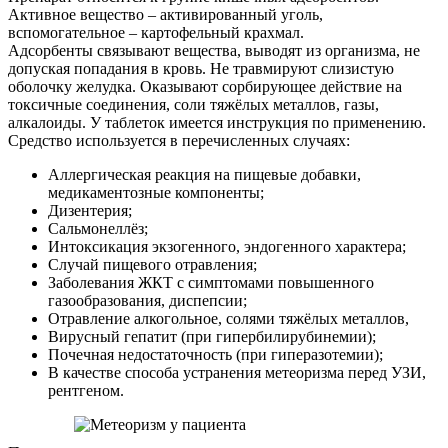
Активное вещество – активированный уголь,
вспомогательное – картофельный крахмал.
Адсорбенты связывают вещества, выводят из организма, не
допуская попадания в кровь. Не травмируют слизистую
оболочку желудка. Оказывают сорбирующее действие на
токсичные соединения, соли тяжёлых металлов, газы,
алкалоиды. У таблеток имеется инструкция по применению.
Средство используется в перечисленных случаях:
Аллергическая реакция на пищевые добавки,
медикаментозные компоненты;
Дизентерия;
Сальмонеллёз;
Интоксикация экзогенного, эндогенного характера;
Случай пищевого отравления;
Заболевания ЖКТ с симптомами повышенного
газообразования, диспепсии;
Отравление алкогольное, солями тяжёлых металлов,
Вирусный гепатит (при гипербилирубинемии);
Почечная недостаточность (при гиперазотемии);
В качестве способа устранения метеоризма перед УЗИ,
рентгеном.