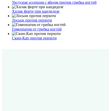
Уксусная эссенция с яйцом против грибка ногтей
Хилак форте при кандидозе
Лосьон против перхоти
Гомеопатия от грибка ногтей
Скин-Кап против перхоти