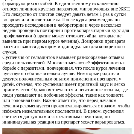
формирующихся особей. К единственному исключению
относят личинок круглых паразитов, мигрирующих вне ЖКТ.
Это лекарство от глистов следует давать детям 1 раз в сутки
во время или после трапезы. После курса рекомендовано
проходить исследования в лаборатории и через несколько
недель проводить повторный противопаразитарный курс для
профилактики (паразит может отложить яйца, которые не
вывелись при первом курсе лечения). Дозировки препарата
рассчитываются доктором индивидуально для конкретного
случая.
Суспензия от гельминтов вызывает разнообразные отзывы
среди пользователей. Многие отмечают её эффективность в
О нас
борьбе с паразитами, подчеркивая, что после курса лечения
чувствуют себя значительно лучше. Некоторые родители
Услуги
делятся положительным опытом применения препарата у
детей, отмечая, что суспензия имеет приятный вкус и легко
Акции
принимается. Однако встречаются и негативные отзывы, где
люди указывают на побочные эффекты, такие как тошнота
Отзывы
или головная боль. Важно отметить, что перед началом
лечения рекомендуется проконсультироваться с врачом, чтобы
избежать нежелательных последствий. В целом, суспензия
Статьи
считается доступным и эффективным средством, но
индивидуальная реакция на препарат может варьироваться.