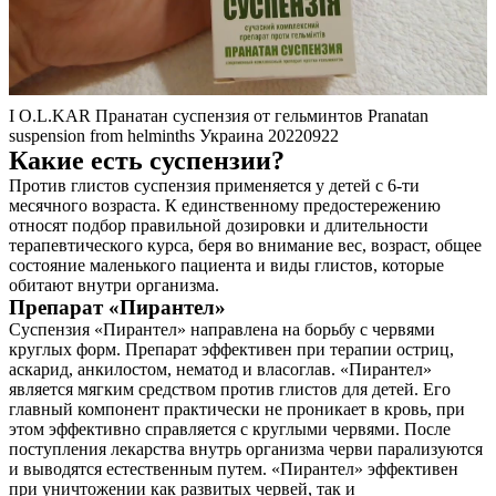
I O.L.KAR Пранатан суспензия от гельминтов Pranatan
suspension from helminths Украина 20220922
Какие есть суспензии?
Против глистов суспензия применяется у детей с 6-ти
месячного возраста. К единственному предостережению
относят подбор правильной дозировки и длительности
терапевтического курса, беря во внимание вес, возраст, общее
состояние маленького пациента и виды глистов, которые
обитают внутри организма.
Препарат «Пирантел»
Суспензия «Пирантел» направлена на борьбу с червями
круглых форм. Препарат эффективен при терапии остриц,
аскарид, анкилостом, нематод и власоглав. «Пирантел»
является мягким средством против глистов для детей. Его
главный компонент практически не проникает в кровь, при
этом эффективно справляется с круглыми червями. После
поступления лекарства внутрь организма черви парализуются
и выводятся естественным путем. «Пирантел» эффективен
при уничтожении как развитых червей, так и