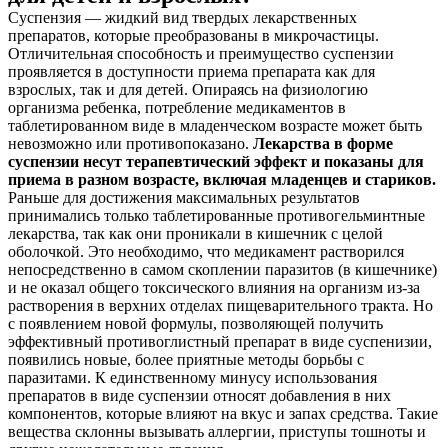
Суспензия — жидкий вид твердых лекарственных
препаратов, которые преобразованы в микрочастицы.
Отличительная способность и преимущество суспензии
проявляется в доступности приема препарата как для
взрослых, так и для детей. Опираясь на физиологию
организма ребенка, потребление медикаментов в
таблетированном виде в младенческом возрасте может быть
невозможно или противопоказано.
Лекарства в форме
суспензии несут терапевтический эффект и показаны для
приема в разном возрасте, включая младенцев и стариков.
Раньше для достижения максимальных результатов
принимались только таблетированные противогельминтные
лекарства, так как они проникали в кишечник с целой
оболочкой. Это необходимо, что медикамент растворился
непосредственно в самом скоплении паразитов (в кишечнике)
и не оказал общего токсического влияния на организм из-за
растворения в верхних отделах пищеварительного тракта. Но
с появлением новой формулы, позволяющей получить
эффективный противоглистный препарат в виде суспенизии,
появились новые, более приятные методы борьбы с
паразитами. К единственному минусу использования
препаратов в виде суспензии относят добавления в них
компонентов, которые влияют на вкус и запах средства. Такие
вещества склонны вызывать аллергии, приступы тошноты и