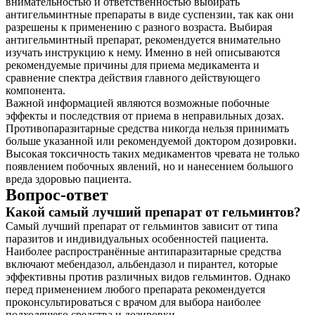
внимательностью и ответственностью выбирать
антигельминтные препараты в виде суспензии, так как они
разрешены к применению с разного возраста. Выбирая
антигельминтный препарат, рекомендуется внимательно
изучать инструкцию к нему. Именно в ней описываются
рекомендуемые причины для приема медикамента и
сравнение спектра действия главного действующего
компонента.
Важной информацией являются возможные побочные
эффекты и последствия от приема в неправильных дозах.
Противопаразитарные средства никогда нельзя принимать
больше указанной или рекомендуемой доктором дозировки.
Высокая токсичность таких медикаментов чревата не только
появлением побочных явлений, но и нанесением большого
вреда здоровью пациента.
Вопрос-ответ
Какой самый лучший препарат от гельминтов?
Самый лучший препарат от гельминтов зависит от типа
паразитов и индивидуальных особенностей пациента.
Наиболее распространённые антипаразитарные средства
включают мебендазол, альбендазол и пирантел, которые
эффективны против различных видов гельминтов. Однако
перед применением любого препарата рекомендуется
проконсультироваться с врачом для выбора наиболее
подходящего средства и дозировки.