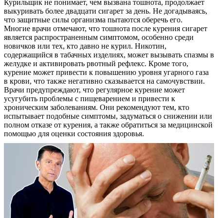
Курильщик не понимает, чем вызвана тошнота, продолжает
выкуривать более двадцати сигарет за день. Не догадываясь,
что защитные силы организма пытаются оберечь его.
Многие врачи отмечают, что тошнота после курения сигарет
является распространенным симптомом, особенно среди
новичков или тех, кто давно не курил. Никотин,
содержащийся в табачных изделиях, может вызывать спазмы в
желудке и активировать рвотный рефлекс. Кроме того,
курение может привести к повышению уровня угарного газа
в крови, что также негативно сказывается на самочувствии.
Врачи предупреждают, что регулярное курение может
усугубить проблемы с пищеварением и привести к
О нас
хроническим заболеваниям. Они рекомендуют тем, кто
испытывает подобные симптомы, задуматься о снижении или
Услуги
полном отказе от курения, а также обратиться за медицинской
помощью для оценки состояния здоровья.
Акции
Отзывы
Статьи