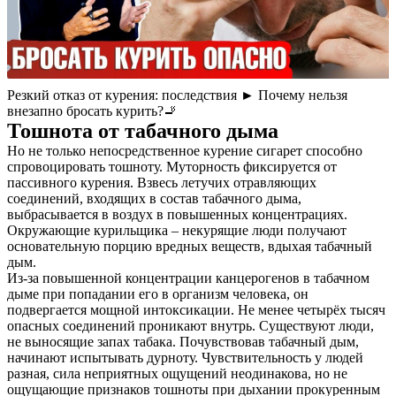
Контакты
Резкий отказ от курения: последствия ► Почему нельзя
внезапно бросать курить?🚬
Тошнота от табачного дыма
Но не только непосредственное курение сигарет способно
спровоцировать тошноту. Муторность фиксируется от
пассивного курения. Взвесь летучих отравляющих
соединений, входящих в состав табачного дыма,
выбрасывается в воздух в повышенных концентрациях.
Окружающие курильщика – некурящие люди получают
основательную порцию вредных веществ, вдыхая табачный
дым.
Из-за повышенной концентрации канцерогенов в табачном
дыме при попадании его в организм человека, он
подвергается мощной интоксикации. Не менее четырёх тысяч
опасных соединений проникают внутрь. Существуют люди,
не выносящие запах табака. Почувствовав табачный дым,
начинают испытывать дурноту. Чувствительность у людей
разная, сила неприятных ощущений неодинакова, но не
ощущающие признаков тошноты при дыхании прокуренным