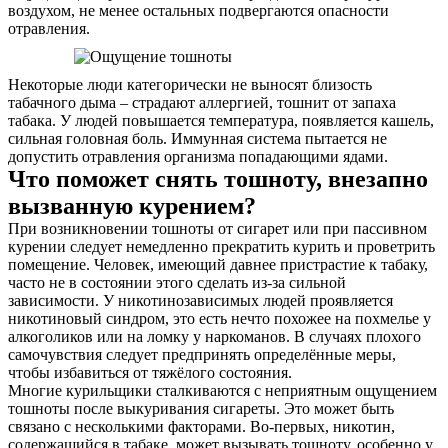
воздухом, не менее остальных подвергаются опасности
отравления.
Некоторые люди категорически не выносят близость
табачного дыма – страдают аллергией, тошнит от запаха
табака. У людей повышается температура, появляется кашель,
сильная головная боль. Иммунная система пытается не
допустить отравления организма попадающими ядами.
Что поможет снять тошноту, внезапно
вызванную курением?
При возникновении тошноты от сигарет или при пассивном
курении следует немедленно прекратить курить и проветрить
помещение. Человек, имеющий давнее пристрастие к табаку,
часто не в состоянии этого сделать из-за сильной
зависимости. У никотинозависимых людей проявляется
никотиновый синдром, это есть нечто похожее на похмелье у
алкоголиков или на ломку у наркоманов. В случаях плохого
самочувствия следует предпринять определённые меры,
чтобы избавиться от тяжёлого состояния.
Многие курильщики сталкиваются с неприятным ощущением
тошноты после выкуривания сигареты. Это может быть
связано с несколькими факторами. Во-первых, никотин,
содержащийся в табаке, может вызывать тошноту, особенно у