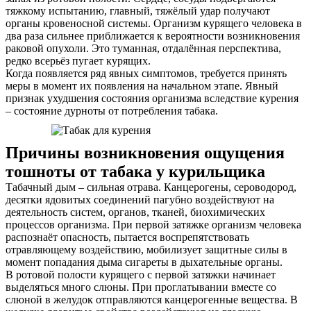
тяжкому испытанию, главный, тяжёлый удар получают
органы кровеносной системы. Организм курящего человека в
два раза сильнее приближается к вероятности возникновения
раковой опухоли. Это туманная, отдалённая перспектива,
редко всерьёз пугает курящих.
Когда появляется ряд явных симптомов, требуется принять
меры в момент их появления на начальном этапе. Явный
признак ухудшения состояния организма вследствие курения
– состояние дурноты от потребления табака.
Причины возникновения ощущения
тошноты от табака у курильщика
Табачный дым – сильная отрава. Канцерогены, сероводород,
десятки ядовитых соединений пагубно воздействуют на
деятельность систем, органов, тканей, биохимических
процессов организма. При первой затяжке организм человека
распознаёт опасность, пытается воспрепятствовать
отравляющему воздействию, мобилизует защитные силы в
момент попадания дыма сигареты в дыхательные органы.
В ротовой полости курящего с первой затяжки начинает
выделяться много слюны. При проглатывании вместе со
слюной в желудок отправляются канцерогенные вещества. В