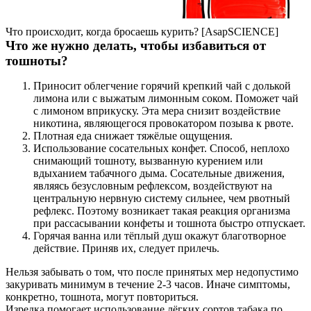
Что происходит, когда бросаешь курить? [AsapSCIENCE]
Что же нужно делать, чтобы избавиться от
тошноты?
Приносит облегчение горячий крепкий чай с долькой
лимона или с выжатым лимонным соком. Поможет чай
с лимоном вприкуску. Эта мера снизит воздействие
никотина, являющегося провокатором позыва к рвоте.
Плотная еда снижает тяжёлые ощущения.
Использование сосательных конфет. Способ, неплохо
снимающий тошноту, вызванную курением или
вдыханием табачного дыма. Сосательные движения,
являясь безусловным рефлексом, воздействуют на
центральную нервную систему сильнее, чем рвотный
рефлекс. Поэтому возникает такая реакция организма
при рассасывании конфеты и тошнота быстро отпускает.
Горячая ванна или тёплый душ окажут благотворное
действие. Приняв их, следует прилечь.
Нельзя забывать о том, что после принятых мер недопустимо
закуривать минимум в течение 2-3 часов. Иначе симптомы,
конкретно, тошнота, могут повториться.
Изредка помогает использование лёгких сортов табака по