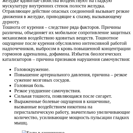
желудке ядовитые свойства воздействуют на гладкую
мускулатуру внутренних стенок полости желудка.
Отравляющее действие опасных соединений вызывает резкие
движения в желудке, приводящие к спазму, вызывающему
дурноту.
Тошнота от курения – следствие ряда факторов. Причины
различны, объединяет их мобильное сопротивление защитных
механизмов воздействию ядовитых веществ. Тошнотное
ощущение после курения обусловлено интенсивной работой
надпочечников, выбросом в кровь повышенной концентрации
гормонов адреналина, дофамина. Избыток биологических
катализаторов – причина признаков нарушения самочувствия:
Головокружение.
Повышение артериального давления, причина – резкое
сужение мозговых сосудов.
Головная боль.
Резкое ухудшение самочувствия.
Сильная тошнота, появляющаяся после сигарет.
Выраженные болевые ощущения в кишечнике,
вызванные воздействием никотина на
перистальтическую работу, значительно увеличивающие
количество, усиливающие мощность пульсации гладких
мышц.