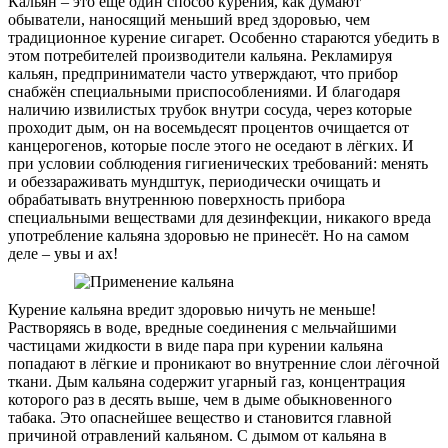
Кальян – это ещё один способ курения, как думают
обыватели, наносящий меньший вред здоровью, чем
традиционное курение сигарет. Особенно стараются убедить в
этом потребителей производители кальяна. Рекламируя
кальян, предприниматели часто утверждают, что прибор
снабжён специальными приспособлениями. И благодаря
наличию извилистых трубок внутри сосуда, через которые
проходит дым, он на восемьдесят процентов очищается от
канцерогенов, которые после этого не оседают в лёгких. И
при условии соблюдения гигиенических требований: менять
и обеззараживать мундштук, периодически очищать и
обрабатывать внутреннюю поверхность прибора
специальными веществами для дезинфекции, никакого вреда
употребление кальяна здоровью не принесёт. Но на самом
деле – увы и ах!
Курение кальяна вредит здоровью ничуть не меньше!
Растворяясь в воде, вредные соединения с мельчайшими
частицами жидкости в виде пара при курении кальяна
попадают в лёгкие и проникают во внутренние слои лёгочной
ткани. Дым кальяна содержит угарный газ, концентрация
которого раз в десять выше, чем в дыме обыкновенного
табака. Это опаснейшее вещество и становится главной
причиной отравлений кальяном. С дымом от кальяна в