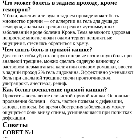
Что может болеть в заднем проходе, кроме
геморроя?
У боли, жжения или зуда в заднем проходе может быть
множество причин — от аллергии на гель для душа до
геморроя, анальных трещин и редких аутоиммунных
заболеваний вроде болезни Крона. Тема анального здоровья
непростая: многие люди годами терпят неприятные
ощущения, стесняясь обратиться к врачу.
Чем снять боль в прямой кишке?
Для того чтобы убрать острую впервые возникшую боль при
анальной трещине, можно сделать сидячую ванночку с
раствором перманганата калия или отваром ромашки, ввести
в задний проход 2% гель лидокаина. Эффективно уменьшают
боль при анальной трещине свечи проктогливенол,
ультрапрокт, анестезол, релиф.
Как болит воспаление прямой кишки?
Проктит – воспаление слизистой прямой кишки. Основные
проявления болезни – боль, частые позывы к дефекации,
запоры, поносы. Во время обострения заболевания может
ощущаться боль внизу спины, усиливающаяся при попытках
дефекации.
Советы
СОВЕТ №1