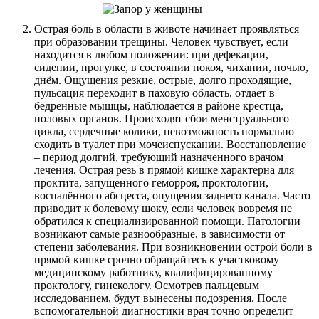
Острая боль в области в животе начинает проявляться
при образовании трещины. Человек чувствует, если
находится в любом положении: при дефекации,
сидении, прогулке, в состоянии покоя, чихании, ночью,
днём. Ощущения резкие, острые, долго проходящие,
пульсация переходит в паховую область, отдает в
бедренные мышцы, наблюдается в районе крестца,
половых органов. Происходят сбои менструального
цикла, сердечные колики, невозможность нормально
сходить в туалет при мочеиспускании. Восстановление
– период долгий, требующий назначенного врачом
лечения. Острая резь в прямой кишке характерна для
проктита, запущенного геморроя, проктологии,
воспалённого абсцесса, опущения заднего канала. Часто
приводит к болевому шоку, если человек вовремя не
обратился к специализированной помощи. Патологии
возникают самые разнообразные, в зависимости от
степени заболевания. При возникновении острой боли в
прямой кишке срочно обращайтесь к участковому
медицинскому работнику, квалифицированному
проктологу, гинекологу. Осмотрев пальцевым
исследованием, будут вынесены подозрения. После
вспомогательной диагностики врач точно определит