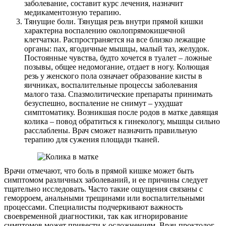
заболевание, составит курс лечения, назначит
медикаментозную терапию.
Тянущие боли. Тянущая резь внутри прямой кишки
характерна воспалению околопрямокишечной
клетчатки. Распространяется на все близко лежащие
органы: пах, ягодичные мышцы, малый таз, желудок.
Постоянные чувства, будто хочется в туалет – ложные
позывы, общее недомогание, отдает в ногу. Колющая
резь у женского пола означает образование кисты в
яичниках, воспалительные процессы заболевания
малого таза. Спазмолитические препараты принимать
безуспешно, воспаление не снимут – ухудшат
симптоматику. Возникшая после родов в матке давящая
колика – повод обратиться к гинекологу, мышцы сильно
расслаблены. Врач сможет назначить правильную
терапию для сужения площади тканей.
Врачи отмечают, что боль в прямой кишке может быть
симптомом различных заболеваний, и ее причины следует
тщательно исследовать. Часто такие ощущения связаны с
геморроем, анальными трещинами или воспалительными
процессами. Специалисты подчеркивают важность
своевременной диагностики, так как игнорирование
симптомов может привести к осложнениям. Врач-проктолог