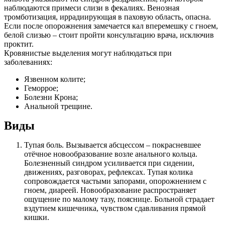
наблюдаются примеси слизи в фекалиях. Венозная
тромботизация, иррадиирующая в паховую область, опасна.
Если после опорожнения замечается кал вперемешку с гноем,
белой слизью – стоит пройти консультацию врача, исключив
проктит.
Кровянистые выделения могут наблюдаться при
заболеваниях:
Язвенном колите;
Геморрое;
Болезни Крона;
Анальной трещине.
Виды
Тупая боль. Вызывается абсцессом – покрасневшее
отёчное новообразование возле анального кольца.
Болезненный синдром усиливается при сидении,
движениях, разговорах, рефлексах. Тупая колика
сопровождается частыми запорами, опорожнением с
гноем, диареей. Новообразование распространяет
ощущение по малому тазу, пояснице. Больной страдает
вздутием кишечника, чувством сдавливания прямой
кишки.