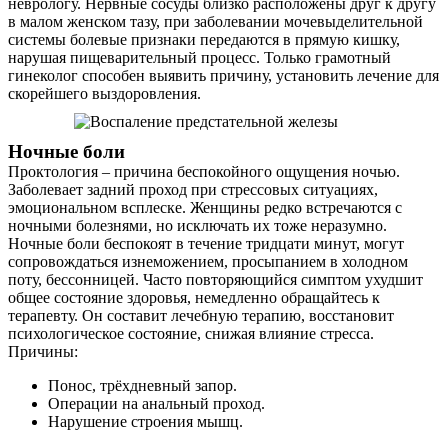
неврологу. Нервные сосуды близко расположены друг к другу
в малом женском тазу, при заболевании мочевыделительной
системы болевые признаки передаются в прямую кишку,
нарушая пищеварительный процесс. Только грамотный
гинеколог способен выявить причину, установить лечение для
скорейшего выздоровления.
Ночные боли
Проктология – причина беспокойного ощущения ночью.
Заболевает задний проход при стрессовых ситуациях,
эмоциональном всплеске. Женщины редко встречаются с
ночными болезнями, но исключать их тоже неразумно.
Ночные боли беспокоят в течение тридцати минут, могут
сопровождаться изнеможением, просыпанием в холодном
поту, бессонницей. Часто повторяющийся симптом ухудшит
общее состояние здоровья, немедленно обращайтесь к
терапевту. Он составит лечебную терапию, восстановит
психологическое состояние, снижая влияние стресса.
Причины:
Понос, трёхдневный запор.
Операции на анальный проход.
Нарушение строения мышц.