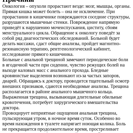
Онкология – опухоли прорастают везде: мозг, мышцы, органы.
Контакты
Прямая кишка может болеть – она не исключение. При
прорастании в кишечнике повреждаются соседние структуры,
разрушаются мышечные стенки. Повреждение напрямую
приведёт к нарушению мочеиспускания, циститу, сбоям
менструального цикла. Обращение к онкологу поведёт за
собой ряд диагностических обследований. Больной будет
делать массажи, сдаст общие анализы, пройдет магнитно-
резонансную терапию, рентгенологический кабинет,
исследование прямого кишечника.
Больные с анальной трещиной замечают периодические боли
в ягодичной части при сидении, чувство режущих болей на
выходе каловых масс с анального прохода. Бледные
кровянистые выделения возникают из-за частых запоров,
диарей. Обращаясь к доктору, проводится тщательный осмотр
внешних признаков, сдаются необходимые анализы. Трещина
располагается в районе анального мышечного кольца.
Выраженная трещина, вызывающая длительные обильные
кровотечения, потребует хирургического вмешательства
доктора.
Провоцирует неприятные ощущения анальная трещина,
пульсирующая утром, в ночное время суток. Особенно во
время нахождения в туалете напрягает ноющая колика. Боль
не прекращается продолжительное время, простреливает