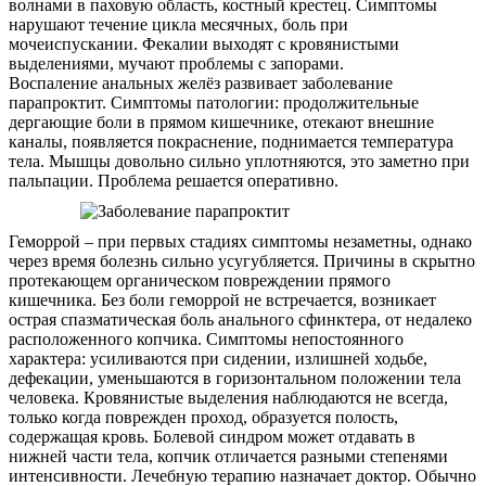
волнами в паховую область, костный крестец. Симптомы
нарушают течение цикла месячных, боль при
мочеиспускании. Фекалии выходят с кровянистыми
выделениями, мучают проблемы с запорами.
Воспаление анальных желёз развивает заболевание
парапроктит. Симптомы патологии: продолжительные
дергающие боли в прямом кишечнике, отекают внешние
каналы, появляется покраснение, поднимается температура
тела. Мышцы довольно сильно уплотняются, это заметно при
пальпации. Проблема решается оперативно.
Геморрой – при первых стадиях симптомы незаметны, однако
через время болезнь сильно усугубляется. Причины в скрытно
протекающем органическом повреждении прямого
кишечника. Без боли геморрой не встречается, возникает
острая спазматическая боль анального сфинктера, от недалеко
расположенного копчика. Симптомы непостоянного
характера: усиливаются при сидении, излишней ходьбе,
дефекации, уменьшаются в горизонтальном положении тела
человека. Кровянистые выделения наблюдаются не всегда,
только когда поврежден проход, образуется полость,
содержащая кровь. Болевой синдром может отдавать в
нижней части тела, копчик отличается разными степенями
интенсивности. Лечебную терапию назначает доктор. Обычно