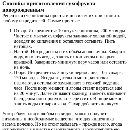
Способы приготовления сухофрукта
новорождённым
Рецепты из чернослива просты и по силам их приготовить
любому из родителей. Самые простые:
Отвар. Ингредиенты: 10 штук чернослива, 200 мл воды.
Чистые и мытые сухофрукты заливают холодной водой,
доводят до кипячения и оставляют остывать. Пить
натощак.
Настой. Ингредиенты и их объём аналогичны. Заварить
воду, вымыть ягоды, залить их кипятком и накрыть
крышкой. Заваривать минимум пару часов или оставить
на ночь.
Пюре. Ингредиенты: 3 штуки чернослива, 10 г сахара,
150 мл воды. Ягоды тщательно моют, косточки
изымают, а остальное замачивают в горячей воде два
часа. После воду меняют, и ягоды ставят вариться ещё
на 20 минут. Далее снимают кожицу, и мякоть взбивают
блендером или пропускают через сито. В пюре можно
залить воды от варки ягод. Сахар добавить по вкусу.
Употребляя плод в любом из видов, малыш получит
витамины и необходимые вещества, что для кишечника
весьма полезно. Но не стоит забывать – прежде всего, ягода
используется в качестве слабительного, злоупотреблять ею