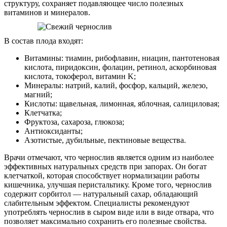
структуру, сохраняет подавляющее число полезных
витаминов и минералов.
В состав плода входят:
Витамины: тиамин, рибофлавин, ниацин, пантотеновая
кислота, пиридоксин, фолацин, ретинол, аскорбиновая
кислота, токоферол, витамин K;
Минералы: натрий, калий, фосфор, кальций, железо,
магний;
Кислоты: щавельная, лимонная, яблочная, салициловая;
Клетчатка;
Фруктоза, сахароза, глюкоза;
Антиоксиданты;
Азотистые, дубильные, пектиновые вещества.
Врачи отмечают, что чернослив является одним из наиболее
эффективных натуральных средств при запорах. Он богат
клетчаткой, которая способствует нормализации работы
кишечника, улучшая перистальтику. Кроме того, чернослив
содержит сорбитол — натуральный сахар, обладающий
слабительным эффектом. Специалисты рекомендуют
употреблять чернослив в сыром виде или в виде отвара, что
позволяет максимально сохранить его полезные свойства.