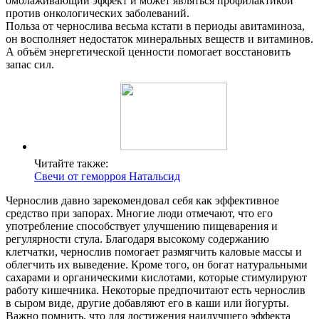
омолаживающий эффект и может являться профилактикой
против онкологических заболеваний.
Польза от чернослива весьма кстати в периоды авитаминоза,
он восполняет недостаток минеральных веществ и витаминов.
А объём энергетической ценности помогает восстановить
запас сил.
О нас
Читайте также:
Свечи от геморроя Натальсид
Услуги
Чернослив давно зарекомендовал себя как эффективное
Акции
средство при запорах. Многие люди отмечают, что его
употребление способствует улучшению пищеварения и
Отзывы
регулярности стула. Благодаря высокому содержанию
клетчатки, чернослив помогает размягчить каловые массы и
облегчить их выведение. Кроме того, он богат натуральными
Статьи
сахарами и органическими кислотами, которые стимулируют
работу кишечника. Некоторые предпочитают есть чернослив
в сыром виде, другие добавляют его в каши или йогурты.
Важно помнить, что для достижения наилучшего эффекта