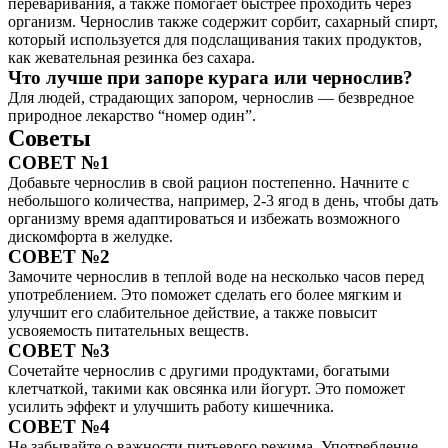
переваривания, а также помогает быстрее проходить через
организм. Чернослив также содержит сорбит, сахарный спирт,
который используется для подслащивания таких продуктов,
как жевательная резинка без сахара.
Что лучше при запоре курага или чернослив?
Для людей, страдающих запором, чернослив — безвредное
природное лекарство “номер один”.
Советы
СОВЕТ №1
Добавьте чернослив в свой рацион постепенно. Начните с
небольшого количества, например, 2-3 ягод в день, чтобы дать
организму время адаптироваться и избежать возможного
дискомфорта в желудке.
СОВЕТ №2
Замочите чернослив в теплой воде на несколько часов перед
употреблением. Это поможет сделать его более мягким и
улучшит его слабительное действие, а также повысит
усвояемость питательных веществ.
СОВЕТ №3
Сочетайте чернослив с другими продуктами, богатыми
клетчаткой, такими как овсянка или йогурт. Это поможет
усилить эффект и улучшить работу кишечника.
СОВЕТ №4
Не забывайте о важности питьевого режима. Употребление