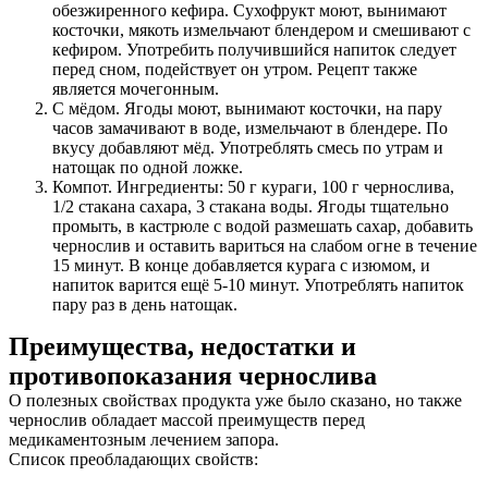
обезжиренного кефира. Сухофрукт моют, вынимают
косточки, мякоть измельчают блендером и смешивают с
кефиром. Употребить получившийся напиток следует
перед сном, подействует он утром. Рецепт также
является мочегонным.
С мёдом. Ягоды моют, вынимают косточки, на пару
часов замачивают в воде, измельчают в блендере. По
вкусу добавляют мёд. Употреблять смесь по утрам и
натощак по одной ложке.
Компот. Ингредиенты: 50 г кураги, 100 г чернослива,
1/2 стакана сахара, 3 стакана воды. Ягоды тщательно
промыть, в кастрюле с водой размешать сахар, добавить
чернослив и оставить вариться на слабом огне в течение
15 минут. В конце добавляется курага с изюмом, и
напиток варится ещё 5-10 минут. Употреблять напиток
пару раз в день натощак.
Преимущества, недостатки и
противопоказания чернослива
О полезных свойствах продукта уже было сказано, но также
чернослив обладает массой преимуществ перед
медикаментозным лечением запора.
Список преобладающих свойств: