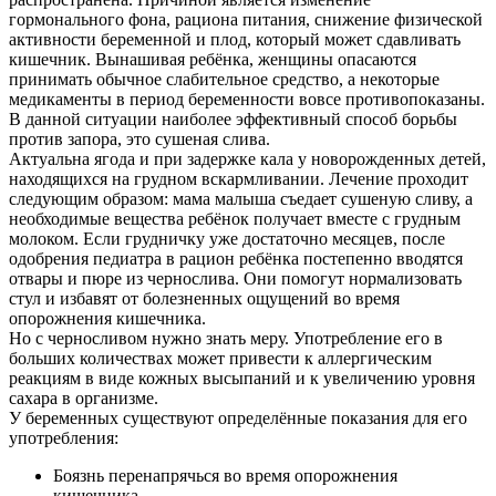
гормонального фона, рациона питания, снижение физической
активности беременной и плод, который может сдавливать
кишечник. Вынашивая ребёнка, женщины опасаются
принимать обычное слабительное средство, а некоторые
медикаменты в период беременности вовсе противопоказаны.
В данной ситуации наиболее эффективный способ борьбы
против запора, это сушеная слива.
Актуальна ягода и при задержке кала у новорожденных детей,
находящихся на грудном вскармливании. Лечение проходит
следующим образом: мама малыша съедает сушеную сливу, а
необходимые вещества ребёнок получает вместе с грудным
молоком. Если грудничку уже достаточно месяцев, после
одобрения педиатра в рацион ребёнка постепенно вводятся
отвары и пюре из чернослива. Они помогут нормализовать
стул и избавят от болезненных ощущений во время
опорожнения кишечника.
Но с черносливом нужно знать меру. Употребление его в
больших количествах может привести к аллергическим
реакциям в виде кожных высыпаний и к увеличению уровня
сахара в организме.
У беременных существуют определённые показания для его
употребления:
Боязнь перенапрячься во время опорожнения
кишечника.