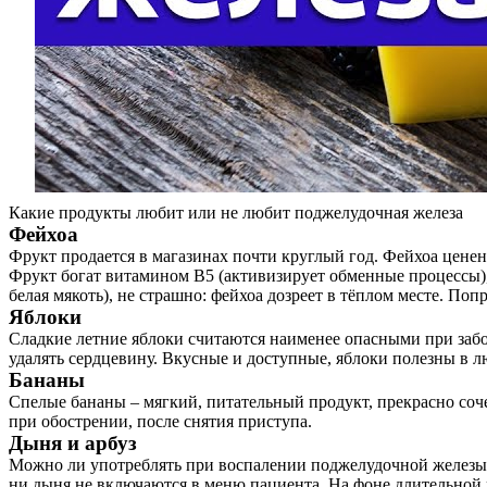
Какие продукты любит или не любит поджелудочная железа
Фейхоа
Фрукт продается в магазинах почти круглый год. Фейхоа цен
Фрукт богат витамином В5 (активизирует обменные процессы),
белая мякоть), не страшно: фейхоа дозреет в тёплом месте. Поп
Яблоки
Сладкие летние яблоки считаются наименее опасными при забо
удалять сердцевину. Вкусные и доступные, яблоки полезны в л
Бананы
Спелые бананы – мягкий, питательный продукт, прекрасно со
при обострении, после снятия приступа.
Дыня и арбуз
Можно ли употреблять при воспалении поджелудочной железы 
ни дыня не включаются в меню пациента. На фоне длительной 