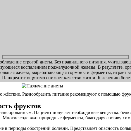
блюдение строгой диеты. Без правильного питания, учитывающе
изующееся воспалением поджелудочной железы. В результате, ор
большая железа, вырабатывающая гормоны и ферменты, играет в
. Панкреатит ощутимо снижает качество жизни. К лечению болез
то жёсткие. Разнообразить питание рекомендуют с помощью фрукт
ость фруктов
балансированным. Пациент получает необходимые вещества: бел
 Многие содержат природные ферменты, благодаря составу хим
 в периоды обострений болезни. Представляет опасность больш