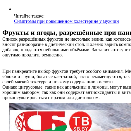
Услуги
Акции
Читайте также:
Симптомы при повышенном холестерине у мужчин
Отзывы
Фрукты и ягоды, разрешённые при пан
Статьи
Список разрешённых фруктов не настолько велик, как хотело
вносят разнообразие в диетический стол. Полезно варить комп
добавок, продаются небольшими объёмами. Заставить отступить
ощутимо продлить ремиссию.
Контакты
При панкреатите выбор фруктов требует особого внимания. Мно
яблоки и груши, богатые клетчаткой, часто рекомендуются, т
своей мягкой текстуре и низкому содержанию кислоты.
Однако цитрусовые, такие как апельсины и лимоны, могут вызы
хорошим выбором, так как они содержат антиоксиданты и вит
проконсультироваться с врачом или диетологом.