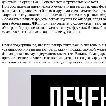
действие на органы ЖКТ оказывают и фруктовые кислоты.
При составлении диетического меню учитывается текущая фаза
панкреатит проявляется болью и другими симптомами. Во врем
запрещённые условное, по поводу любого фрукта у разных мед
Добавлять в рацион фрукты рекомендуется по очереди, следя з
при заболеваниях ЖКТ, при панкреатите, сухофруктов – высу
обострений разрешено пить компот из сухофруктов. В спокойн
сухофрукты из кислых ягод, к примеру, клюквы.
Врачи подчеркивают, что при панкреатите важно тщательно выб
усваиваются и не вызывают раздражения поджелудочной желез
благодаря высокому содержанию клетчатки. Бананы, благодаря
предостерегают от употребления цитрусовых и сладких фруктов
внесением изменений в рацион следует проконсультироваться с