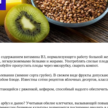
ен содержанием витамина В3, нормализующего работу больной ж
 легкоусвояемыми белками и жирами. Употреблять спелые плоды
робуйте пропустить плоды через мясорубку, сварить компот.
левании (зимние сорта грубее). В свежем виде фрукты допуска
юбом блюде. Известны сотни рецептов яблочных десертов, класси
четающийся с ряженкой, кефиром, способный надолго обеспечит
арбуз и дыню? Учитывая обилие клетчатки, вызывающей повышен
ремиссии бахчевые культуры разрешается постепенно вводить в 