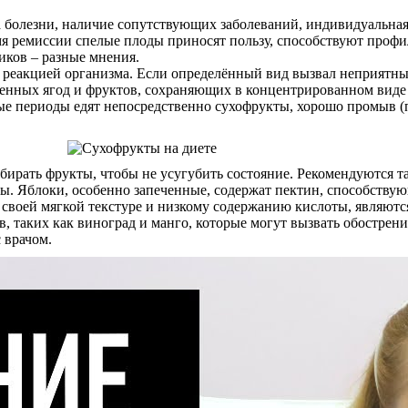
 болезни, наличие сопутствующих заболеваний, индивидуальная
я ремиссии спелые плоды приносят пользу, способствуют профи
иков – разные мнения.
а реакцией организма. Если определённый вид вызвал неприятны
шенных ягод и фруктов, сохраняющих в концентрированном вид
ые периоды едят непосредственно сухофрукты, хорошо промыв (п
ирать фрукты, чтобы не усугубить состояние. Рекомендуются та
ы. Яблоки, особенно запеченные, содержат пектин, способств
 своей мягкой текстуре и низкому содержанию кислоты, являют
, таких как виноград и манго, которые могут вызвать обострен
 врачом.