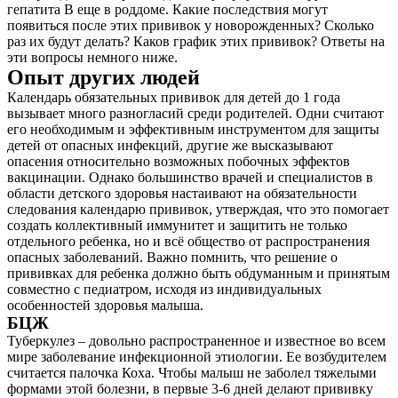
гепатита В еще в роддоме. Какие последствия могут
Контакты
появиться после этих прививок у новорожденных? Сколько
раз их будут делать? Каков график этих прививок? Ответы на
эти вопросы немного ниже.
Опыт других людей
Календарь обязательных прививок для детей до 1 года
вызывает много разногласий среди родителей. Одни считают
его необходимым и эффективным инструментом для защиты
детей от опасных инфекций, другие же высказывают
опасения относительно возможных побочных эффектов
вакцинации. Однако большинство врачей и специалистов в
области детского здоровья настаивают на обязательности
следования календарю прививок, утверждая, что это помогает
создать коллективный иммунитет и защитить не только
отдельного ребенка, но и всё общество от распространения
опасных заболеваний. Важно помнить, что решение о
прививках для ребенка должно быть обдуманным и принятым
совместно с педиатром, исходя из индивидуальных
особенностей здоровья малыша.
БЦЖ
Туберкулез – довольно распространенное и известное во всем
мире заболевание инфекционной этиологии. Ее возбудителем
считается палочка Коха. Чтобы малыш не заболел тяжелыми
формами этой болезни, в первые 3-6 дней делают прививку