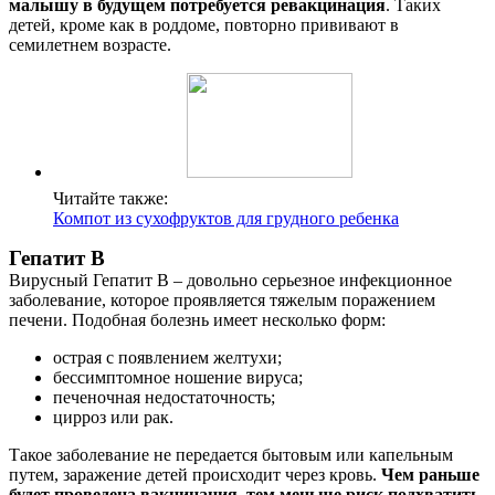
малышу в будущем потребуется ревакцинация
. Таких
детей, кроме как в роддоме, повторно прививают в
семилетнем возрасте.
Читайте также:
Компот из сухофруктов для грудного ребенка
Гепатит В
Вирусный Гепатит В – довольно серьезное инфекционное
заболевание, которое проявляется тяжелым поражением
печени. Подобная болезнь имеет несколько форм:
острая с появлением желтухи;
бессимптомное ношение вируса;
печеночная недостаточность;
цирроз или рак.
Такое заболевание не передается бытовым или капельным
путем, заражение детей происходит через кровь.
Чем раньше
будет проведена вакцинация, тем меньше риск подхватить