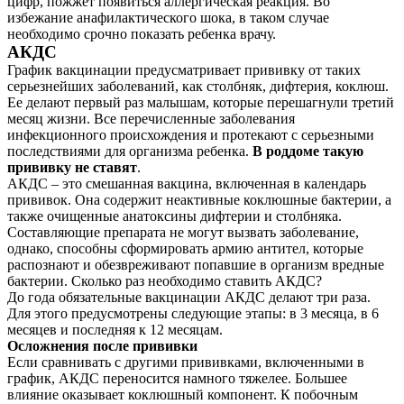
цифр, пожжет появиться аллергическая реакция. Во
избежание анафилактического шока, в таком случае
необходимо срочно показать ребенка врачу.
АКДС
График вакцинации предусматривает прививку от таких
серьезнейших заболеваний, как столбняк, дифтерия, коклюш.
Ее делают первый раз малышам, которые перешагнули третий
месяц жизни. Все перечисленные заболевания
инфекционного происхождения и протекают с серьезными
последствиями для организма ребенка.
В роддоме такую
прививку не ставят
.
АКДС – это смешанная вакцина, включенная в календарь
прививок. Она содержит неактивные коклюшные бактерии, а
также очищенные анатоксины дифтерии и столбняка.
Составляющие препарата не могут вызвать заболевание,
однако, способны сформировать армию антител, которые
распознают и обезвреживают попавшие в организм вредные
бактерии. Сколько раз необходимо ставить АКДС?
До года обязательные вакцинации АКДС делают три раза.
Для этого предусмотрены следующие этапы: в 3 месяца, в 6
месяцев и последняя к 12 месяцам.
Осложнения после прививки
Если сравнивать с другими прививками, включенными в
график, АКДС переносится намного тяжелее. Большее
влияние оказывает коклюшный компонент. К побочным