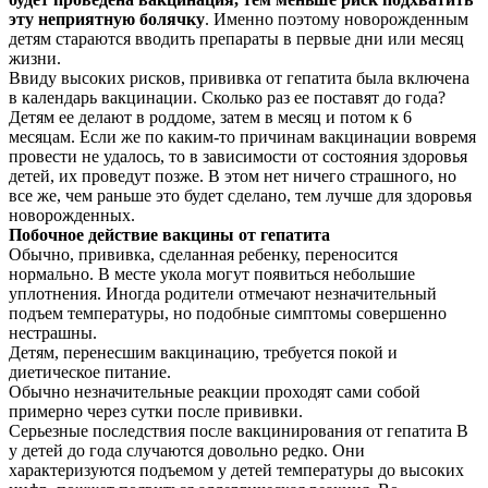
эту неприятную болячку
. Именно поэтому новорожденным
детям стараются вводить препараты в первые дни или месяц
жизни.
Ввиду высоких рисков, прививка от гепатита была включена
в календарь вакцинации. Сколько раз ее поставят до года?
Детям ее делают в роддоме, затем в месяц и потом к 6
месяцам. Если же по каким-то причинам вакцинации вовремя
провести не удалось, то в зависимости от состояния здоровья
детей, их проведут позже. В этом нет ничего страшного, но
все же, чем раньше это будет сделано, тем лучше для здоровья
новорожденных.
Побочное действие вакцины от гепатита
Обычно, прививка, сделанная ребенку, переносится
нормально. В месте укола могут появиться небольшие
уплотнения. Иногда родители отмечают незначительный
подъем температуры, но подобные симптомы совершенно
нестрашны.
Детям, перенесшим вакцинацию, требуется покой и
диетическое питание.
Обычно незначительные реакции проходят сами собой
примерно через сутки после прививки.
Серьезные последствия после вакцинирования от гепатита В
у детей до года случаются довольно редко. Они
характеризуются подъемом у детей температуры до высоких