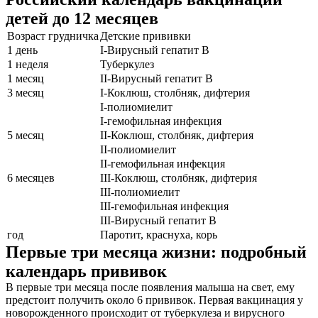
детей до 12 месяцев
Возраст грудничка
Детские прививки
1 день
I-Вирусный гепатит В
1 неделя
Туберкулез
1 месяц
II-Вирусный гепатит В
3 месяц
I-Коклюш, столбняк, дифтерия
I-полиомиелит
I-гемофильная инфекция
5 месяц
II-Коклюш, столбняк, дифтерия
II-полиомиелит
О нас
II-гемофильная инфекция
6 месяцев
III-Коклюш, столбняк, дифтерия
Услуги
III-полиомиелит
III-гемофильная инфекция
Акции
III-Вирусный гепатит В
год
Паротит, краснуха, корь
Отзывы
Первые три месяца жизни: подробный
Статьи
календарь прививок
В первые три месяца после появления малыша на свет, ему
предстоит получить около 6 прививок. Первая вакцинация у
новорожденного происходит от туберкулеза и вирусного