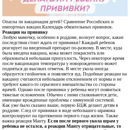
Опасна ли вакцинация детей? Сравнение Российских и
импортных вакцин.Календарь обязательных прививок.
Реакция на прививку
Любую мамочку, особенно в роддоме, волнует вопрос, какие
последствия стоит ждать от прививки? Каждый ребенок
реагирует на введенный препарат по-разному. В месте, куда
была введена вакцина, кожа может покраснеть или
образоваться небольшая припухлость. Через некоторое время
после вакцинации температура у новорожденного может
подняться до высоких отметок. В месте укола иногда
образуется гнойничок и появляется зуд. Подобные реакции на
вакцину считаются небольшим отклонением от нормы и не
требуют какого-то серьезного вмешательства со стороны
врачей. Однако после прививки у ребенка могут появиться
тяжелые осложнения. Обычно с ними сталкиваются дети,
имеющие врожденные проблемы с иммунной системой.
Как уже было сказано выше, первую БЦЖ делают детям в
роддоме. След от прививки в виде небольшого шрамика
контролируют на протяжении первого года жизни. Также
важна реакция Манту.
Если после первого укола шрам у
ребенка не остался, а реакции Манту отрицательные, то