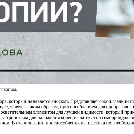
оскопом.
ора, который называется аноскоп. Представляет собой гладки
пусе, являясь, таким образом, приспособлением для одноразово
н осветительным элементом для лучшей видимости, который прик
– устройством для наложения колец из латекса на геморроидаль
нием. В стерилизации приспособления из пластика нет необходи