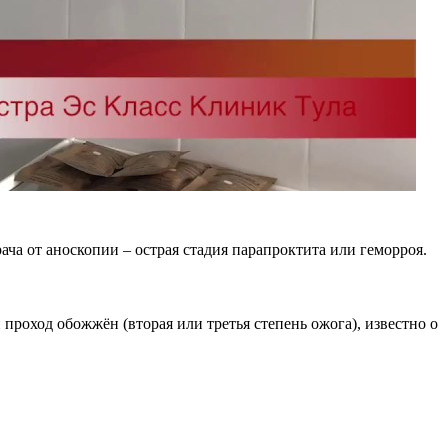
ча от аноскопии – острая стадия парапроктита или геморроя.
 проход обожжён (вторая или третья степень ожога), известно о