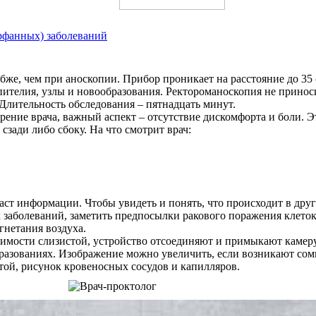
орфанных) заболеваний
бже, чем при аноскопии. Прибор проникает на расстояние до 35
ителия, узлы и новообразования. Ректороманоскопия не прино
Длительность обследования – пятнадцать минут.
ение врача, важный аспект – отсутствие дискомфорта и боли. Эт
сзади либо сбоку. На что смотрит врач:
ст информации. Чтобы увидеть и понять, что происходит в друг
 заболеваний, заметить предпосылки ракового поражения клето
гнетания воздуха.
димости слизистой, устройство отсоединяют и примыкают камер
разованиях. Изображение можно увеличить, если возникают сом
той, рисунок кровеносных сосудов и капилляров.