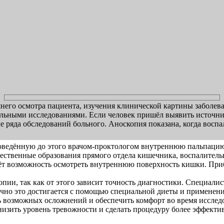
него осмотра пациента, изучения клинической картины заболева
тельными исследованиями. Если человек пришёл выявить источн
е ряда обследований больного. Аноскопия показана, когда восп
оведённую до этого врачом-проктологом внутреннюю пальпацию.
ественные образования прямого отдела кишечника, воспалитель
т возможность осмотреть внутреннюю поверхность кишки. Прибо
пии, так как от этого зависит точность диагностики. Специали
но это достигается с помощью специальной диеты и применени
ь возможных осложнений и обеспечить комфорт во время исследов
низить уровень тревожности и сделать процедуру более эффектив