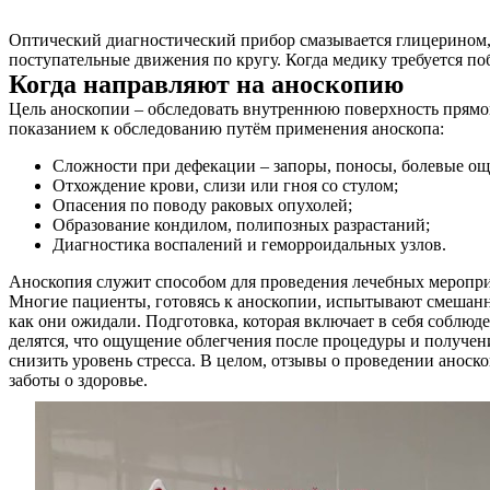
Оптический диагностический прибор смазывается глицерином,
поступательные движения по кругу. Когда медику требуется п
Когда направляют на аноскопию
Цель аноскопии – обследовать внутреннюю поверхность прямо
показанием к обследованию путём применения аноскопа:
Сложности при дефекации – запоры, поносы, болевые о
Отхождение крови, слизи или гноя со стулом;
Опасения по поводу раковых опухолей;
Образование кондилом, полипозных разрастаний;
Диагностика воспалений и геморроидальных узлов.
Аноскопия служит способом для проведения лечебных мероприя
Многие пациенты, готовясь к аноскопии, испытывают смешанны
как они ожидали. Подготовка, которая включает в себя соблюде
делятся, что ощущение облегчения после процедуры и получени
снизить уровень стресса. В целом, отзывы о проведении анос
заботы о здоровье.
О нас