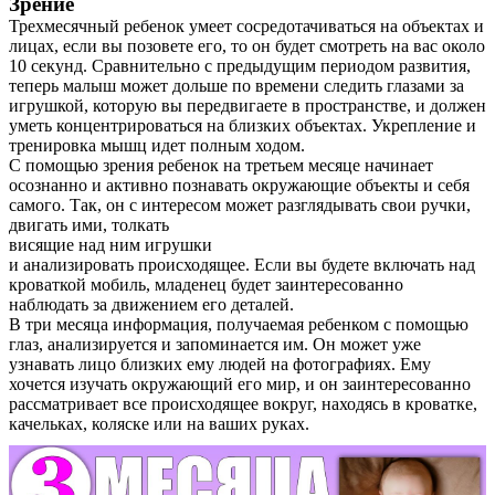
Зрение
Трехмесячный ребенок умеет сосредотачиваться на объектах и
лицах, если вы позовете его, то он будет смотреть на вас около
10 секунд. Сравнительно с предыдущим периодом развития,
теперь малыш может дольше по времени следить глазами за
игрушкой, которую вы передвигаете в пространстве, и должен
уметь концентрироваться на близких объектах. Укрепление и
тренировка мышц идет полным ходом.
С помощью зрения ребенок на третьем месяце начинает
осознанно и активно познавать окружающие объекты и себя
самого. Так, он с интересом может разглядывать свои ручки,
двигать ими, толкать
О нас
висящие над ним игрушки
и анализировать происходящее. Если вы будете включать над
Услуги
кроваткой мобиль, младенец будет заинтересованно
наблюдать за движением его деталей.
Акции
В три месяца информация, получаемая ребенком с помощью
глаз, анализируется и запоминается им. Он может уже
узнавать лицо близких ему людей на фотографиях. Ему
Отзывы
хочется изучать окружающий его мир, и он заинтересованно
рассматривает все происходящее вокруг, находясь в кроватке,
Статьи
качельках, коляске или на ваших руках.