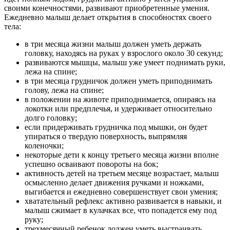
своими конечностями, развивают приобретенные умения.
Ежедневно малыш делает открытия в способностях своего
тела:
в три месяца жизни малыш должен уметь держать
головку, находясь на руках у взрослого около 30 секунд;
развиваются мышцы, малыш уже умеет поднимать руки,
лежа на спине;
в три месяца грудничок должен уметь приподнимать
голову, лежа на спине;
в положении на животе приподнимается, опираясь на
локотки или предплечья, и удерживает относительно
долго головку;
если придерживать грудничка под мышки, он будет
упираться о твердую поверхность, выпрямляя
коленочки;
некоторые дети к концу третьего месяца жизни вполне
успешно осваивают повороты на бок;
активность детей на третьем месяце возрастает, малыш
осмысленно делает движения ручками и ножками,
выгибается и ежедневно совершенствует свои умения;
хватательный рефлекс активно развивается в навыки, и
малыш сжимает в кулачках все, что попадется ему под
руку;
трехмесячный ребенок должен уметь выстраивать