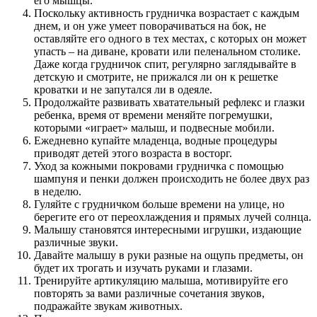
его мышцы.
Поскольку активность грудничка возрастает с каждым
днем, и он уже умеет поворачиваться на бок, не
оставляйте его одного в тех местах, с которых он может
упасть – на диване, кровати или пеленальном столике.
Даже когда грудничок спит, регулярно заглядывайте в
детскую и смотрите, не прижался ли он к решетке
кроватки и не запутался ли в одеяле.
Продолжайте развивать хватательный рефлекс и глазки
ребенка, время от времени меняйте погремушки,
которыми «играет» малыш, и подвесные мобили.
Ежедневно купайте младенца, водные процедуры
приводят детей этого возраста в восторг.
Уход за кожными покровами грудничка с помощью
шампуня и пенки должен происходить не более двух раз
в неделю.
Гуляйте с грудничком больше времени на улице, но
берегите его от переохлаждения и прямых лучей солнца.
Малышу становятся интересными игрушки, издающие
различные звуки.
Давайте малышу в руки разные на ощупь предметы, он
будет их трогать и изучать руками и глазами.
Тренируйте артикуляцию малыша, мотивируйте его
повторять за вами различные сочетания звуков,
подражайте звукам животных.