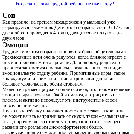
Что делать, когда грудной ребенок не пьет воду?
Сон
Как правило, на третьем месяце жизни у малышей уже
формируется режим дня. Дети этого возраста спят 16-17 часов,
дневной сон проходит в 4 этапа, длящихся от полутора до
двух часов.
Эмоции
Груднички в этом возрасте становятся более общительными.
Трехмесячные дети очень радуются, когда близкие играют с
ними и проводят много времени. Да и любому родителю
нравится заниматься с малышом, когда, наконец, он видит
эмоциональную отдачу ребенка. Примитивные игры, такие
как «ку-ку» или гримасничание и кривляние доставят
большое удовольствие обеим сторонам.
Малыш в три месяца уже вполне осознал, что положительные
эмоции выражаются улыбкой и смехом, а отрицательные –
плачем, и активно использует эти инструменты в своей
повседневной жизни.
Поскольку ребенку надоедает постоянно лежать в кроватке,
он может начать капризничать от скуки, такой «фальшивый»
плач, впрочем, легко отличим по звучанию от настоящего,
вызванного реальным дискомфортом или болью.
Такое уже вполне осмысленное управление своими эмоциями