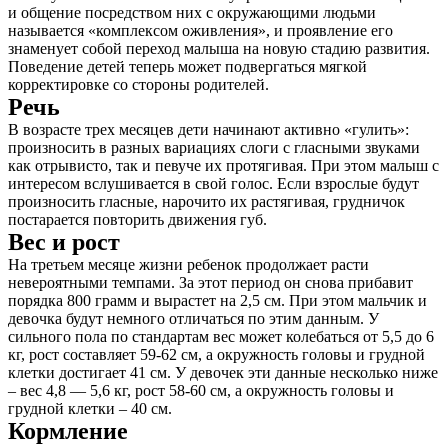
и общение посредством них с окружающими людьми
называется «комплексом оживления», и проявление его
знаменует собой переход малыша на новую стадию развития.
Поведение детей теперь может подвергаться мягкой
корректировке со стороны родителей.
Речь
В возрасте трех месяцев дети начинают активно «гулить»:
произносить в разных вариациях слоги с гласными звуками
как отрывисто, так и певуче их протягивая. При этом малыш с
интересом вслушивается в свой голос. Если взрослые будут
произносить гласные, нарочито их растягивая, грудничок
постарается повторить движения губ.
Вес и рост
На третьем месяце жизни ребенок продолжает расти
невероятными темпами. За этот период он снова прибавит
порядка 800 грамм и вырастет на 2,5 см. При этом мальчик и
девочка будут немного отличаться по этим данным. У
сильного пола по стандартам вес может колебаться от 5,5 до 6
кг, рост составляет 59-62 см, а окружность головы и грудной
клетки достигает 41 см. У девочек эти данные несколько ниже
– вес 4,8 — 5,6 кг, рост 58-60 см, а окружность головы и
грудной клетки – 40 см.
Кормление