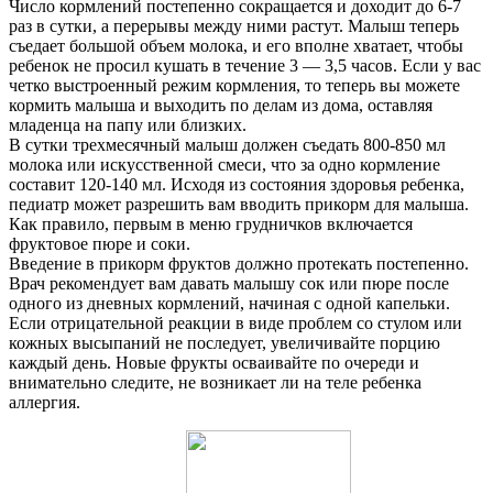
Число кормлений постепенно сокращается и доходит до 6-7
раз в сутки, а перерывы между ними растут. Малыш теперь
съедает большой объем молока, и его вполне хватает, чтобы
ребенок не просил кушать в течение 3 — 3,5 часов. Если у вас
четко выстроенный режим кормления, то теперь вы можете
кормить малыша и выходить по делам из дома, оставляя
младенца на папу или близких.
В сутки трехмесячный малыш должен съедать 800-850 мл
молока или искусственной смеси, что за одно кормление
составит 120-140 мл. Исходя из состояния здоровья ребенка,
педиатр может разрешить вам вводить прикорм для малыша.
Как правило, первым в меню грудничков включается
фруктовое пюре и соки.
Введение в прикорм фруктов должно протекать постепенно.
Врач рекомендует вам давать малышу сок или пюре после
одного из дневных кормлений, начиная с одной капельки.
Если отрицательной реакции в виде проблем со стулом или
кожных высыпаний не последует, увеличивайте порцию
каждый день. Новые фрукты осваивайте по очереди и
внимательно следите, не возникает ли на теле ребенка
аллергия.