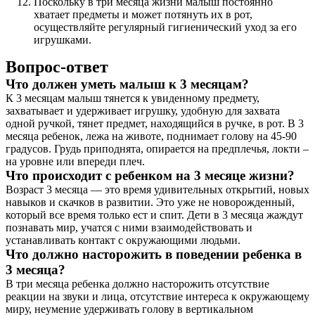
Поскольку в три месяца жизни малыш постоянно
хватает предметы и может потянуть их в рот,
осуществляйте регулярный гигиенический уход за его
игрушками.
Вопрос-ответ
Что должен уметь малыш к 3 месяцам?
К 3 месяцам малыш тянется к увиденному предмету,
захватывает и удерживает игрушку, удобную для захвата
одной ручкой, тянет предмет, находящийся в ручке, в рот. В 3
месяца ребенок, лежа на животе, поднимает голову на 45-90
градусов. Грудь приподнята, опирается на предплечья, локти –
на уровне или впереди плеч.
Что происходит с ребенком на 3 месяце жизни?
Возраст 3 месяца — это время удивительных открытий, новых
навыков и скачков в развитии. Это уже не новорожденный,
который все время только ест и спит. Дети в 3 месяца жаждут
познавать мир, учатся с ними взаимодействовать и
устанавливать контакт с окружающими людьми.
Что должно насторожить в поведении ребенка в
3 месяца?
В три месяца ребенка должно насторожить отсутствие
реакции на звуки и лица, отсутствие интереса к окружающему
миру, неумение удерживать голову в вертикальном