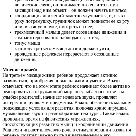
логические связи, он понимает, что если толкнуть
висящий над ним объект – он должен начать качаться;
координация движений заметно улучшается, и, взяв в
руку погремушку, грудничок может поднести ее ко рту
или, вытянув в руке, смотреть на нее;
трехмесячный малыш делает осознанные движения и
сам заинтересованно наблюдает за этим;
тонус мышц
к исходу третьего месяца жизни должен уйти;
врожденные рефлексы перерастают в осознанные
движения.
Мнение врачей:
На третьем месяце жизни ребенок продолжает активно
развиваться, приобретая новые навыки и умения. Врачи
отмечают, что на этом этапе ребенок начинает более активно
реагировать на окружающий мир: он улыбается в ответ на
улыбки родителей, начинает издавать звуки, проявляет
интерес к игрушкам и предметам. Важно обеспечить малышу
подходящие условия для развития, включая яркие игрушки,
музыкальные звуки и разнообразные текстуры. Также важно
проводить время на физических упражнениях,
способствующих развитию мышц и координации движений.
Родители играют ключевую роль в стимулировании развития
ребенка, поэтому важно быть внимательными к его