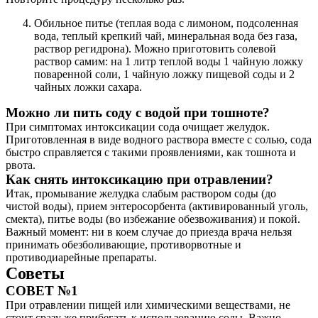
Обильное питье (теплая вода с лимоном, подсоленная
вода, теплый крепкий чай, минеральная вода без газа,
раствор регидрона). Можно приготовить солевой
раствор самим: на 1 литр теплой воды 1 чайную ложку
поваренной соли, 1 чайную ложку пищевой соды и 2
чайных ложки сахара.
Можно ли пить соду с водой при тошноте?
При симптомах интоксикации сода очищает желудок.
Приготовленная в виде водного раствора вместе с солью, сода
быстро справляется с такими проявлениями, как тошнота и
рвота.
Как снять интоксикацию при отравлении?
Итак, промывание желудка слабым раствором соды (до
чистой воды), прием энтеросорбента (активированный уголь,
смекта), питье воды (во избежание обезвоживания) и покой.
Важный момент: ни в коем случае до приезда врача нельзя
принимать обезболивающие, противорвотные и
противодиарейные препараты.
Советы
СОВЕТ №1
При отравлении пищей или химическими веществами, не
стоит сразу же прибегать к использованию соды. Важно