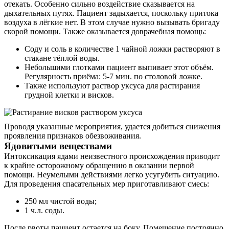
отекать. Особенно сильно воздействие сказывается на
дыхательных путях. Пациент задыхается, поскольку притока
воздуха в лёгкие нет. В этом случае нужно вызывать бригаду
скорой помощи. Также оказывается доврачебная помощь:
Соду и соль в количестве 1 чайной ложки растворяют в
стакане тёплой воды.
Небольшими глотками пациент выпивает этот объём.
Регулярность приёма: 5-7 мин. по столовой ложке.
Также используют раствор уксуса для растирания
грудной клетки и висков.
Проводя указанные мероприятия, удается добиться снижения
проявления признаков обезвоживания.
Ядовитыми веществами
Интоксикация ядами неизвестного происхождения приводит
к крайне осторожному обращению в оказании первой
помощи. Неумелыми действиями легко усугубить ситуацию.
Для проведения спасательных мер приготавливают смесь:
250 мл чистой воды;
1 ч.л. соды.
После рвоты пациент остается на боку. Помещение постоянно