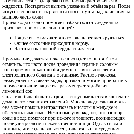
размешивается. Сода должна полностью раствориться в
жидкости. Постараться выпить указанный объём за раз. После
искусственно вызвать рвотный позыв путём надавливания на
заднюю часть языка.
Приём воды с содой помогает избавиться от следующих
признаков при отравлении пищей:
Пациенты отмечают, что голова перестает кружиться.
Общее состояние приходит в норму.
Частота сокращений сердца снижается.
Промывание делается, пока не пропадет тошнота. Стоит
отметить, что часто после проведения терапии содовым
раствором возникает необходимость в восстановлении
электролитного баланса в организме. Раствор глюкозы,
разведённый в стакане воды, призван помогать приводить в
норму состояние пациента, рекомендуется добавить
лимонный сок.
Сода, или бикарбонат натрия, часто упоминается в контексте
домашнего лечения отравлений. Многие люди считают, что
она может помочь нейтрализовать кислоты в желудке и
облегчить симптомы. Некоторые утверждают, что раствор
соды в воде помогает при изжоге и тошноте, возникающих
после употребления некачественной пищи. Однако важно
помнить, что сода не является универсальным средством.