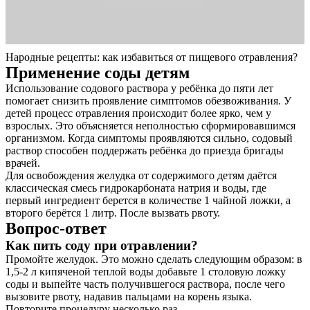
Народные рецепты: как избавиться от пищевого отравления?
Применение соды детям
Использование содового раствора у ребёнка до пяти лет
помогает снизить проявление симптомов обезвоживания. У
детей процесс отравления происходит более ярко, чем у
взрослых. Это объясняется неполностью сформировавшимся
организмом. Когда симптомы проявляются сильно, содовый
раствор способен поддержать ребёнка до приезда бригады
врачей.
Для освобождения желудка от содержимого детям даётся
классическая смесь гидрокарбоната натрия и воды, где
первый ингредиент берется в количестве 1 чайной ложки, а
второго берётся 1 литр. После вызвать рвоту.
Вопрос-ответ
Как пить соду при отравлении?
Промойте желудок. Это можно сделать следующим образом: в
1,5-2 л кипяченой теплой воды добавьте 1 столовую ложку
соды и выпейте часть получившегося раствора, после чего
вызовите рвоту, надавив пальцами на корень языка.
Повторите процедуру несколько раз.