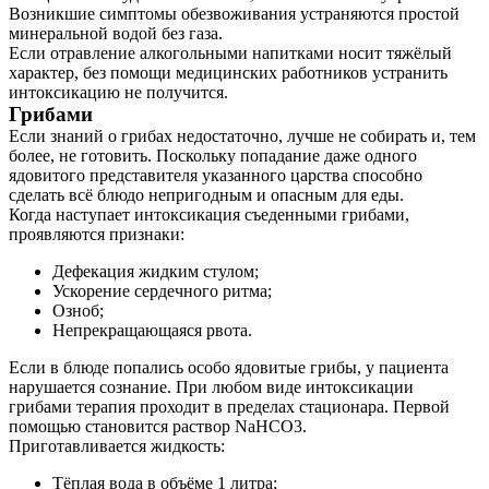
Возникшие симптомы обезвоживания устраняются простой
минеральной водой без газа.
Если отравление алкогольными напитками носит тяжёлый
характер, без помощи медицинских работников устранить
интоксикацию не получится.
Грибами
Если знаний о грибах недостаточно, лучше не собирать и, тем
более, не готовить. Поскольку попадание даже одного
ядовитого представителя указанного царства способно
сделать всё блюдо непригодным и опасным для еды.
Когда наступает интоксикация съеденными грибами,
проявляются признаки:
Дефекация жидким стулом;
Ускорение сердечного ритма;
Озноб;
Непрекращающаяся рвота.
Если в блюде попались особо ядовитые грибы, у пациента
нарушается сознание. При любом виде интоксикации
грибами терапия проходит в пределах стационара. Первой
помощью становится раствор NaHCO3.
Приготавливается жидкость:
Тёплая вода в объёме 1 литра;