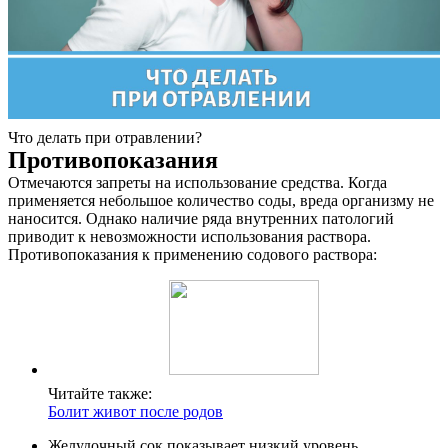
Что делать при отравлении?
Противопоказания
Отмечаются запреты на использование средства. Когда
применяется небольшое количество соды, вреда организму не
О нас
наносится. Однако наличие ряда внутренних патологий
приводит к невозможности использования раствора.
Услуги
Противопоказания к применению содового раствора:
Акции
Отзывы
Статьи
Читайте также:
Болит живот после родов
Желудочный сок показывает низкий уровень